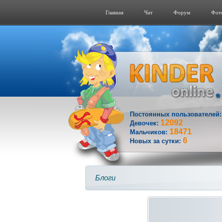
Главная
Чат
Форум
Фот
Постоянных пользователей
12092
Девочек:
18471
Мальчиков:
6
Новых за сутки:
Блоги