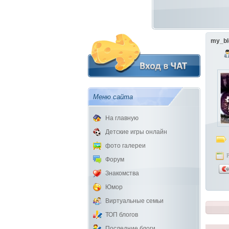
my_bl
Меню сайта
На главную
Детские игры онлайн
фото галереи
Форум
Знакомства
Юмор
Виртуальные семьи
ТОП блогов
Последние блоги