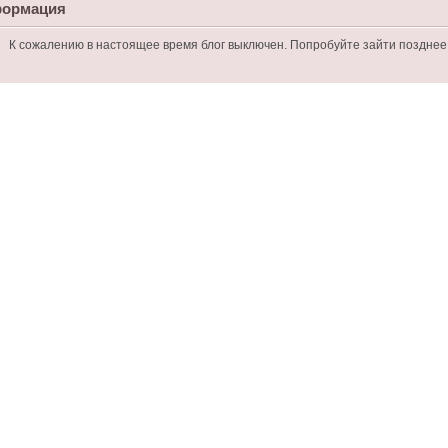
ормация
К сожалению в настоящее время блог выключен. Попробуйте зайти позднее