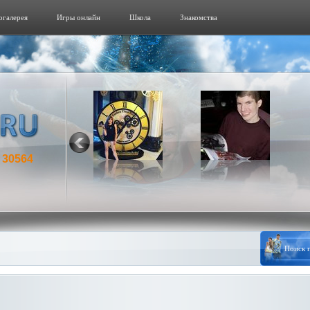
огалерeя
Игры онлайн
Школа
Знакомства
30564
: