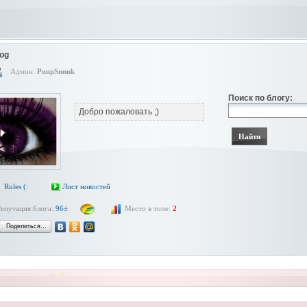
og
Админ:
PuupSиииk
Поиск по блогу:
Добро пожаловать ;)
Rules (:
Лист новостей
Репутация блога:
96±
Место в топе:
2
Поделиться…