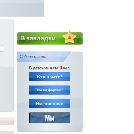
Сейчас с нами
0
В детском чате
чел.
Кто в чате?
Что на форуме?
Именинники