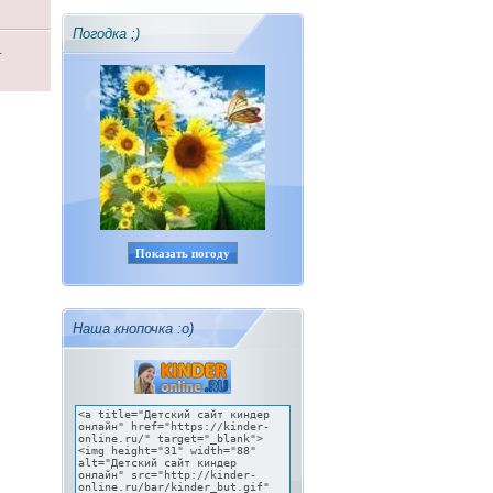
Погодка ;)
.
Показать погоду
Наша кнопочка :о)