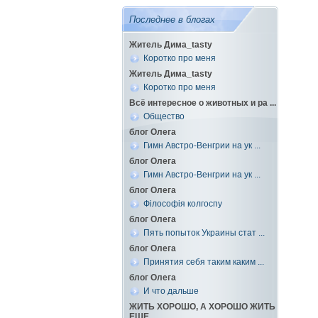
Последнее в блогах
Житель Дима_tasty
Коротко про меня
Житель Дима_tasty
Коротко про меня
Всё интересное о животных и ра ...
Общество
блог Олега
Гимн Австро-Венгрии на ук ...
блог Олега
Гимн Австро-Венгрии на ук ...
блог Олега
Філософія колгоспу
блог Олега
Пять попыток Украины стат ...
блог Олега
Принятия себя таким каким ...
блог Олега
И что дальше
ЖИТЬ ХОРОШО, А ХОРОШО ЖИТЬ
ЕЩЕ ...