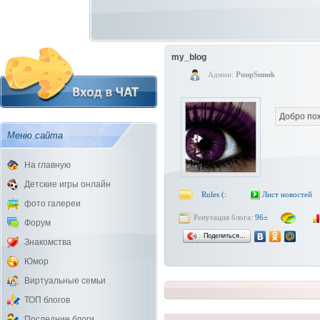
my_blog
Админ:
PuupSиииk
Добро пож
Меню сайта
На главную
Детские игры онлайн
Rules (:
Лист новостей
фото галереи
Репутация блога:
96±
Форум
Поделиться…
Знакомства
Юмор
Виртуальные семьи
ТОП блогов
Последние блоги