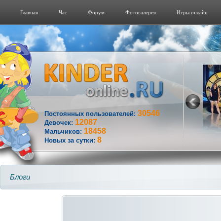
Главная
Чат
Форум
Фотогалерeя
Игры онлайн
30546
Постоянных пользователей:
12087
Девочек:
18458
Мальчиков:
8
Новых за сутки:
Блоги