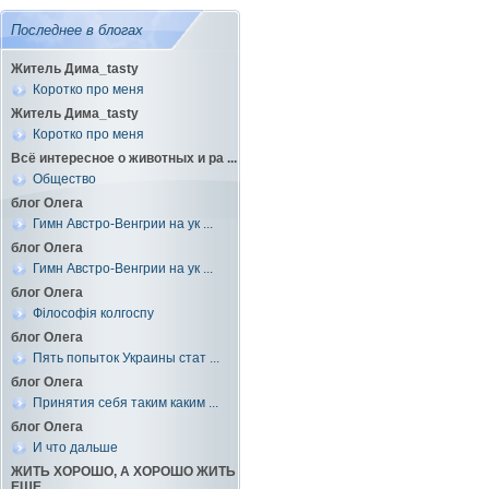
Последнее в блогах
Житель Дима_tasty
Коротко про меня
Житель Дима_tasty
Коротко про меня
Всё интересное о животных и ра ...
Общество
блог Олега
Гимн Австро-Венгрии на ук ...
блог Олега
Гимн Австро-Венгрии на ук ...
блог Олега
Філософія колгоспу
блог Олега
Пять попыток Украины стат ...
блог Олега
Принятия себя таким каким ...
блог Олега
И что дальше
ЖИТЬ ХОРОШО, А ХОРОШО ЖИТЬ
ЕЩЕ ...