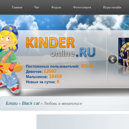
Главная
Чат
Форум
Фотогалерeя
Игры онлайн
30546
Постоянных пользователей:
12087
Девочек:
18458
Мальчиков:
8
Новых за сутки:
Блоги
Black cat
»
» Любовь в мегаполисе