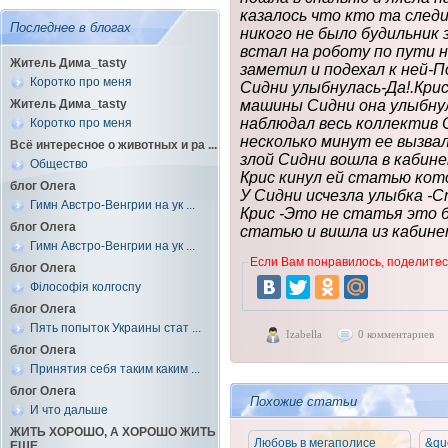
казалось что кто та след
Последнее в блогах
никого не было будильник 
встал на роботу по пути н
Житель Дима_tasty
заметил и подехал к ней-
Коротко про меня
Сидни улыбнулась-Да!.Кри
Житель Дима_tasty
машины Сидни она улыбнул
наблюдал весь коллектив 
Коротко про меня
несколько минут ее вызва
Всё интересное о животных и ра ...
злой Сидни вошла в кабин
Общество
Крис кинул ей статью кот
блог Олега
У Сидни исчезла улыбка -
Гимн Австро-Венгрии на ук ...
Крис -Это не статья это 
блог Олега
статью и вишла из кабине
Гимн Австро-Венгрии на ук ...
Если Вам понравилось, поделитесь
блог Олега
Філософія колгоспу
блог Олега
Пять попыток Украины стат ...
Izabella
0 комментариев
блог Олега
Принятия себя таким каким ...
блог Олега
Похожие статьи
И что дальше
ЖИТЬ ХОРОШО, А ХОРОШО ЖИТЬ
Любовь в мегаполисе
&qu
ЕЩЕ ...