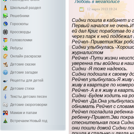
Любовь в мегаполисе
Школьный раздел
12 марта 2013 19:24
Решебники
Сидни пошла в кабинет и с
Гороскопы
Первый начался не очень.И
ей дал Крис поработав до 
Кроссворды
через парк к ней подбежал
Головоломки
Рейчел- Приветик!Как роб
Сидни улыбнулась -Хорошо
Ребусы
журналистом
Онлайн раскраски
Рейчел -Пути жизни неиспо
уверенна ты войдеш в наш
Детские сказки
Сидни -Я тоже надеюсь.
Детские загадки
Сидни подошла к своему д
Рейчел улыбнулась-Я живу
Рецепты для детей
живу в квартире по номеро
Детские стихи
Рейчел- А в я живу в кварт
Сидни -Будем ходить на ро
Тексты детских песен
Рейчел -Да.Она улыбнулась
Детские скороговорки
обнимать Рейчел с словам
Рейчел погладила ребенка
Мамам и папам
ребенку-Привет.Эви покра
Встречаем Новый год
стеснительная пока Сидни 
они пошли домой Сидни по
пошла в спальню и лягла н