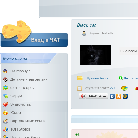
Black cat
Админ:
Izabella
Обо всем 
Меню сайта
На главную
Правила блога
Лист нов
Детские игры онлайн
фото галереи
Репутация блога:
27±
Форум
Поделиться…
Знакомства
Юмор
Виртуальные семьи
ТОП блогов
+3
Последние блоги