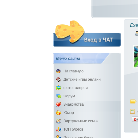
Exe
Меню сайта
На главную
Детские игры онлайн
фото галереи
Форум
Знакомства
Юмор
Виртуальные семьи
ТОП блогов
Последние блоги