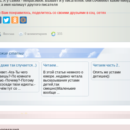
ь. А у самих - некрасивое. Бывает и у писателей: они сочиняют какие-нибу
, а имя напишут другого писателя
 Вам понравилось, поделитесь со своими друзьями в соц. сетях
Яноська
0 комментариев
335
ожие статьи
 даже так случается...)
Читаем...
Читаем часть 2..
ивет.-Ага-Ты чего
В этой статье немного о
Опять же устами
аешь?-По комнате
юморе..недавно читала
детишек))
аю.-Почему?-Потому
высказывания устами
 соседи твои идиоты.-
детей,так
ём тут со ...
смешно)Маленькие
вообще ...
ормация