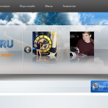
огалерeя
Игры онлайн
Школа
Знакомства
30546
: