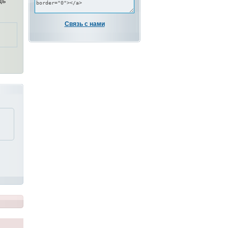
дь
Связь с нами