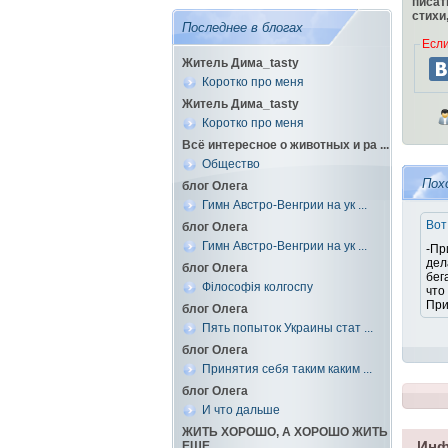
писат
стихи
Последнее в блогах
Если
Житель Дима_tasty
Коротко про меня
Житель Дима_tasty
Коротко про меня
Всё интересное о животных и ра ...
Общество
Пох
блог Олега
Гимн Австро-Венгрии на ук ...
Вот
блог Олега
Гимн Австро-Венгрии на ук ...
-Пр
дел
блог Олега
бег
Філософія колгоспу
что
Прич
блог Олега
Пять попыток Украины стат ...
блог Олега
Принятия себя таким каким ...
блог Олега
И что дальше
ЖИТЬ ХОРОШО, А ХОРОШО ЖИТЬ
Инф
ЕЩЕ ...