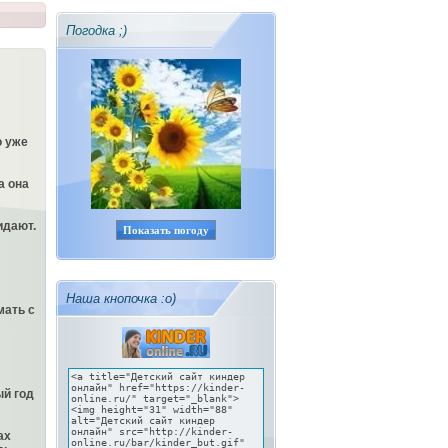
Погодка ;)
о уже
а она
идают.
Показать погоду
Наша кнопочка :о)
мать с
ый год
ах