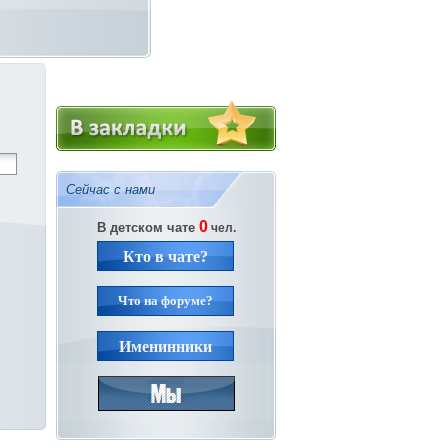
Сейчас с нами
0
В детском чате
чел.
Кто в чате?
Что на форуме?
Именинники