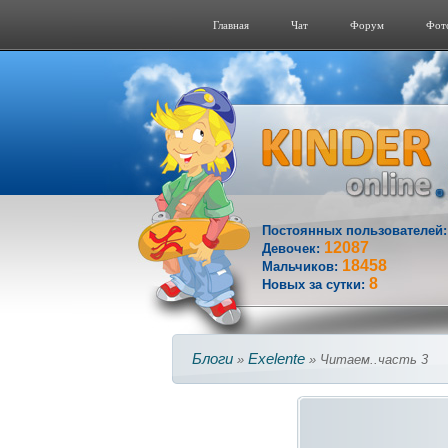
Главная
Чат
Форум
Фот
Постоянных пользователей
12087
Девочек:
18458
Мальчиков:
8
Новых за сутки:
Блоги
Exelente
»
» Читаем..часть 3