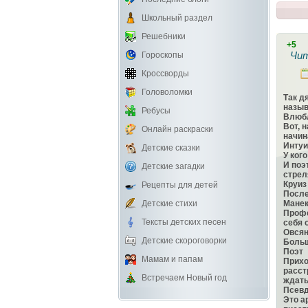
Школьный раздел
Решебники
+5
Чит
Гороскопы
Кроссворды
Головоломки
Так д
назыв
Ребусы
Влюб
Вот, 
Онлайн раскраски
начин
Интуи
Детские сказки
У ког
И поэ
Детские загадки
стрел
Круиз
Рецепты для детей
После
Детские стихи
Мане
Профе
Тексты детских песен
себя 
Овсян
Детские скороговорки
Больш
Поэт
Мамам и папам
Прихо
расст
Встречаем Новый год
ждать
Псев
Это а