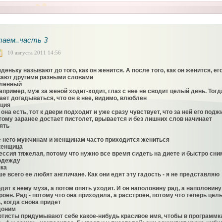
аем..часть 3
10 августа 2011 14:56
яденьку называют до того, как он женится. А после того, как он женится, ег
ают другими разными словами
лённый
например, муж за женой ходит-ходит, глаз с нее не сводит целый день. Тогд
ает догадываться, что он в нее, видимо, влюблен
ция
о она есть, тот к двери подходит и уже сразу чувствует, что за ней его подж
тому заранее достает пистолет, врывается и без лишних слов начинает
ять
 него мужчинам и женщинам часто приходится жениться
кенщица
ссия тяжелая, потому что нужно все время сидеть на диете и быстро сни
одежду
ка
е всего ее любят англичане. Как они едят эту гадость - я не представляю
дит к нему муза, а потом опять уходит. И он наполовину рад, а наполовину
роен. Рад - потому что она приходила, а расстроен, потому что теперь цел
, когда снова придет
доним
ртисты придумывают себе какое-нибудь красивое имя, чтобы в программк