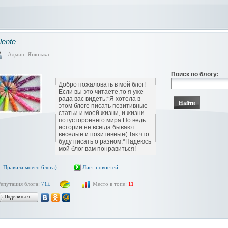
lente
Админ:
Яноська
Поиск по блогу:
Добро пожаловать в мой блог!
Если вы это читаете,то я уже
рада вас видеть:*Я хотела в
этом блоге писать позитивные
статьи и моей жизни, и жизни
потустороннего мира.Но ведь
истории не всегда бывают
веселые и позитивные( Так что
буду писать о разном:*Надеюсь
мой блог вам понравиться!
Правила моего блога)
Лист новостей
Репутация блога:
71±
Место в топе:
11
Поделиться…