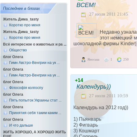
ВСЕМ!
Последнее в блогах
27 июля 2011 21:45
Житель Дима_tasty
Коротко про меня
Недавно узнала,
Житель Дима_tasty
этот немецкий м
Коротко про меня
шоколадной фирмы Kinder)
Всё интересное о животных и ра ...
Общество
блог Олега
Яноська
1
250
Гимн Австро-Венгрии на ук ...
блог Олега
Гимн Австро-Венгрии на ук ...
+14
блог Олега
Календурь))
Філософія колгоспу
блог Олега
27 июля 2011 10:59
Пять попыток Украины стат ...
Календурь на 2012 год))
блог Олега
Принятия себя таким каким ...
1) Пьянварь
блог Олега
2) Фигварь
И что дальше
3) Кошмарт
ЖИТЬ ХОРОШО, А ХОРОШО ЖИТЬ
4) Сопрель
ЕЩЕ ...