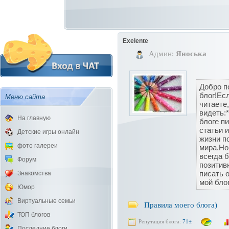
Exelente
Админ:
Яноська
Добро п
блог!Ес
Меню сайта
читаете,
видеть:
На главную
блоге п
статьи и
Детские игры онлайн
жизни п
фото галереи
мира.Но
всегда 
Форум
позитив
писать 
Знакомства
мой бло
Юмор
Виртуальные семьи
Правила моего блога)
ТОП блогов
Репутация блога:
71±
Последние блоги