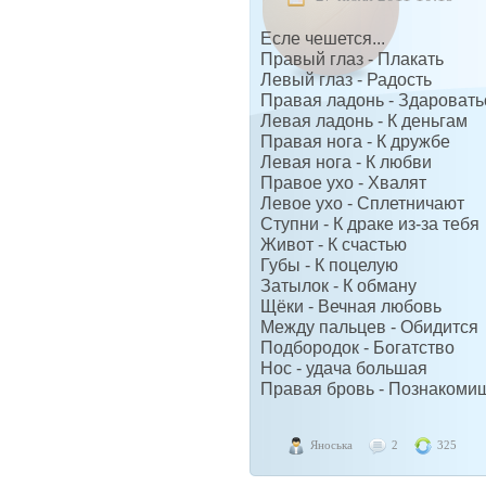
Есле чешется...
Правый глаз - Плакать
Левый глаз - Радость
Правая ладонь - Здаровать
Левая ладонь - К деньгам
Правая нога - К дружбе
Левая нога - К любви
Правое ухо - Хвалят
Левое ухо - Сплетничают
Ступни - К драке из-за тебя
Живот - К счастью
Губы - К поцелую
Затылок - К обману
Щёки - Вечная любовь
Между пальцев - Обидится
Подбородок - Богатство
Нос - удача большая
Правая бровь - Познакоми
Яноська
2
325