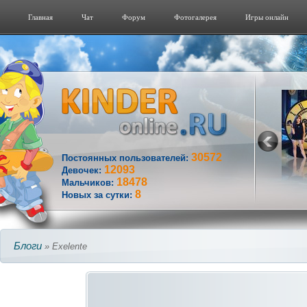
Главная
Чат
Форум
Фотогалерeя
Игры онлайн
30572
Постоянных пользователей:
12093
Девочек:
18478
Мальчиков:
8
Новых за сутки:
Блоги
» Exelente