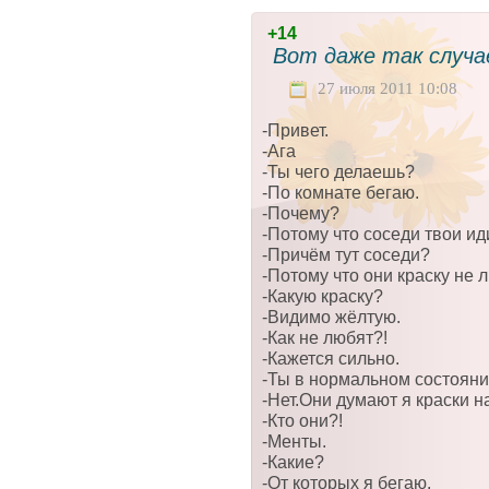
+14
Вот даже так случае
27 июля 2011 10:08
-Привет.
-Ага
-Ты чего делаешь?
-По комнате бегаю.
-Почему?
-Потому что соседи твои ид
-Причём тут соседи?
-Потому что они краску не л
-Какую краску?
-Видимо жёлтую.
-Как не любят?!
-Кажется сильно.
-Ты в нормальном состоян
-Нет.Они думают я краски 
-Кто они?!
-Менты.
-Какие?
-От которых я бегаю.