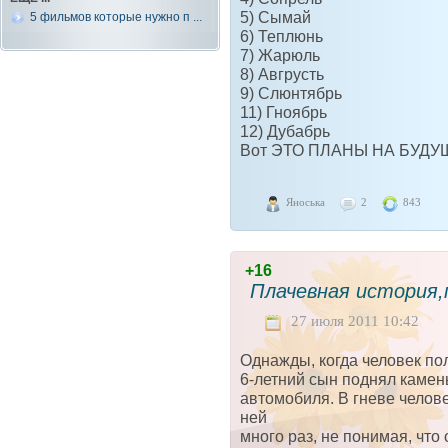
5) Сымай
5 фильмов которые нужно п ...
6) Теплюнь
7) Жарюль
8) Авгрусть
9) Слюнтябрь
11) Гноябрь
12) Дубабрь
Вот ЭТО ПЛАНЫ НА БУДУ
Яноська
2
843
+16
Плачевная история
27 июля 2011 10:42
Однажды, когда человек по
6-летний сын поднял камень
автомобиля. В гневе челове
ней
много раз, не понимая, что