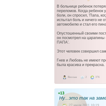
В больнице ребенок потеря
переломов. Когда ребенок ув
боли, он спросил, 'Папа, к
испытал боль и ничего не о
автомобилю и стал его пина
Опустошенный своими посту
он посмотрел на царапины
ПАПА'.
Этот человек совершил сам
Гнев и Любовь не имеют пр
была красива и прекрасна.
Яноська
2
376
+13
Ну...это так на зам
27 июля 2011 10:19