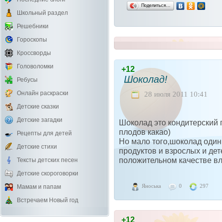
Поделиться…
Школьный раздел
Решебники
Гороскопы
Кроссворды
Головоломки
+12
Шоколад!
Ребусы
Онлайн раскраски
28 июля 2011 10:41
Детские сказки
Детские загадки
Шоколад это кондитерский 
плодов какао)
Рецепты для детей
Но мало того,шоколад оди
Детские стихи
продуктов и взрослых и де
положительном качестве вл
Тексты детских песен
Детские скороговорки
Яноська
0
297
Мамам и папам
Встречаем Новый год
+12