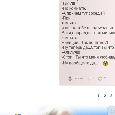
-Где?!!!
-По комнате.
-А причём тут соседи?!
-При
том,что
я писал тебе в подъезде,ч
Вася,наорал,вызвал милици
комнате
милиции...Так понятно?!
-Ну теперь да...Стоп!Ты что
-Алилуя!!!
-Стоп!!!Ты что меня любишь
-Ну вообще-то да...
Яноська
2
287
1
2
3