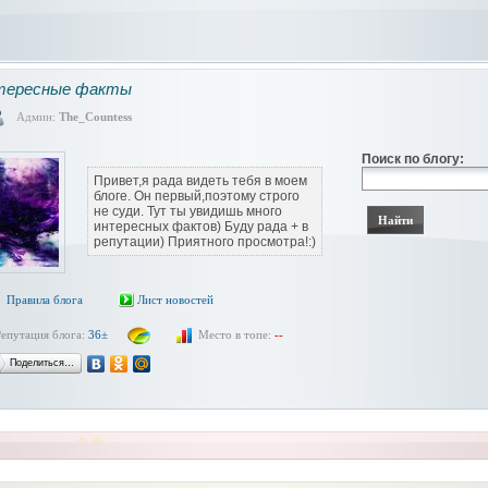
тересные факты
Админ:
The_Countess
Поиск по блогу:
Привет,я рада видеть тебя в моем
блоге. Он первый,поэтому строго
не суди. Тут ты увидишь много
интересных фактов) Буду рада + в
репутации) Приятного просмотра!:)
Правила блога
Лист новостей
Репутация блога:
36±
Место в топе:
--
Поделиться…