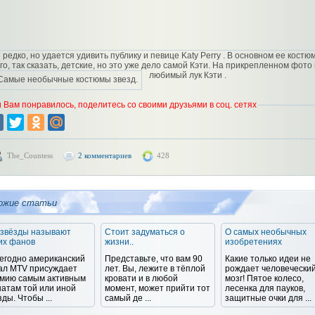
 редко, но удается удивить публику и певице Katy Perry . В основном ее костю
го, так сказать, детские, но это уже дело самой Кэти. На прикрепленном фото
любимый лук Кэти .
 Вам понравилось, поделитесь со своими друзьями в соц. сетях
The_Countess
2 комментариев
428
ожие статьи
 звёзды называют
Стоит задуматься о
О самых необычных
их фанов
жизни..
изобретениях
егодно американский
Представьте, что вам 90
Какие только идеи не
ал MTV присуждает
лет. Вы, лежите в тёплой
рождает человечески
мию самым активным
кровати и в любой
мозг! Пятое колесо,
атам той или иной
момент, может прийти тот
лесенка для пауков,
зды. Чтобы ...
самый де ...
защитные очки для ...