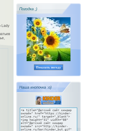
Погодка ;)
о Lady
латьев
ье,
Показать погоду
Наша кнопочка :о)