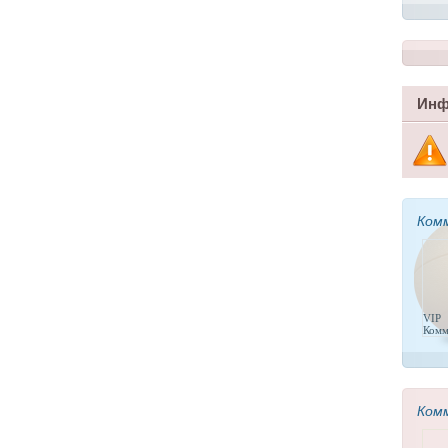
Инф
Ком
VIP
Комм
Ком