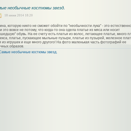
ые необычные костюмы звезд.
18 июня 2014 18:20
на, которую никто не сможет обойти по "необычности лука" - это естественн
и это вовсе не потому, что когда-то она одела платье из мяса или носит
сшедшую" обувь. На ее счету есть платья из волос, летающее платье, много п
текса, платье, пускающее мыльные пузыри, платье из пузырей, железное плат
я из игрушек и еще много другого! На фото маленькая часть фотографий ее
чных образов.