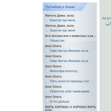
Последнее в блогах
Житель Дима_tasty
На вт
Коротко про меня
Житель Дима_tasty
Коротко про меня
Всё интересное о животных и ра ...
Общество
блог Олега
Гимн Австро-Венгрии на ук ...
блог Олега
Гимн Австро-Венгрии на ук ...
блог Олега
Філософія колгоспу
блог Олега
Пять попыток Украины стат ...
блог Олега
Принятия себя таким каким ...
блог Олега
И что дальше
ЖИТЬ ХОРОШО, А ХОРОШО ЖИТЬ
ЕЩЕ ...