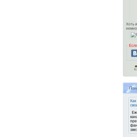
Хоть и
немно
Если
Пох
Как
сво
Еж
кан
пре
фан
зве