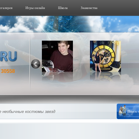
огалерeя
Игры онлайн
Школа
Знакомства
30558
:
 необычные костюмы звезд