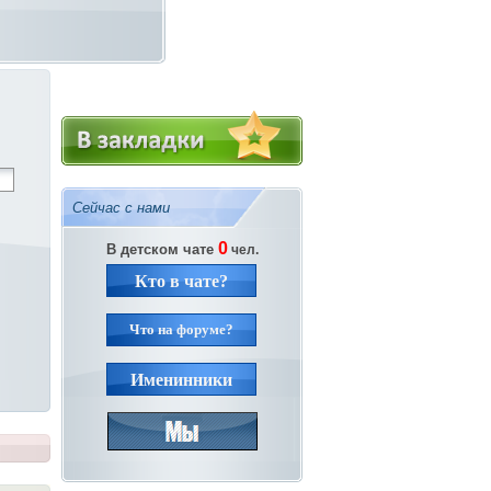
Сейчас с нами
0
В детском чате
чел.
Кто в чате?
Что на форуме?
Именинники