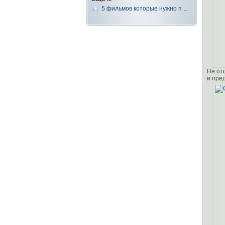
5 фильмов которые нужно п ...
Не отс
и пре