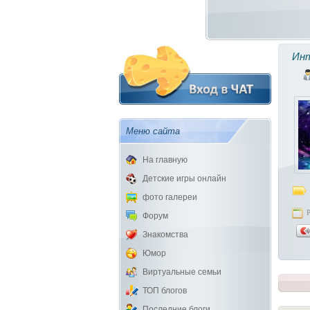
Ин
Меню сайта
На главную
Детские игры онлайн
фото галереи
Форум
Знакомства
Юмор
Виртуальные семьи
ТОП блогов
Последние блоги