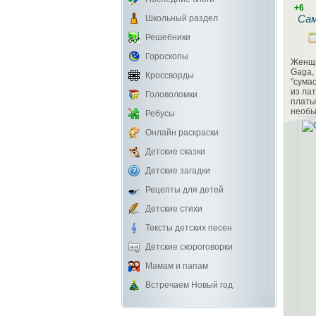
+6
Сам
Школьный раздел
Решебники
Гороскопы
Женщи
Gaga, 
Кроссворды
"сума
из ла
Головоломки
плать
необы
Ребусы
Онлайн раскраски
Детские сказки
Детские загадки
Рецепты для детей
Детские стихи
Тексты детских песен
Детские скороговорки
Мамам и папам
Встречаем Новый год