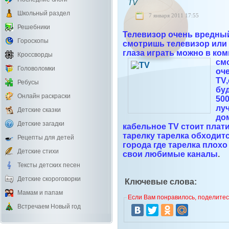
TV
Школьный раздел
7 января 2011 17:55
Решебники
Телевизор очень вредный
Гороскопы
смотришь телевизор или 
глаза играть можно в ко
Кроссворды
см
Головоломки
оч
TV,
Ребусы
буд
Онлайн раскраски
50
лу
Детские сказки
до
Детские загадки
кабельное TV стоит плат
тарелку тарелка обходит
Рецепты для детей
города где тарелка плохо
Детские стихи
свои любимые каналы
.
Тексты детских песен
Детские скороговорки
Ключевые слова:
Мамам и папам
Если Вам понравилось, поделитесь
Встречаем Новый год