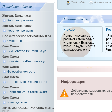
Denisov50k
0 комментари
Последнее в блогах
Житель Дима_tasty
Похожие статьи
Коротко про меня
Житель Дима_tasty
Игрушки
Pes
Коротко про меня
Привет игрушки есть
Я в
Всё интересное о животных и ра ...
разныеЕсть на радио
pes
Общество
управлении Есть ещё
кат
какие не будь Ну вот я
соз
блог Олега
вам расскажу о к ...
Чита
Гимн Австро-Венгрии на ук ...
блог Олега
Гимн Австро-Венгрии на ук ...
блог Олега
Філософія колгоспу
блог Олега
Информация
Пять попыток Украины стат ...
блог Олега
Добавление комментариев 
Принятия себя таким каким ...
пользователям.
блог Олега
И что дальше
ЖИТЬ ХОРОШО, А ХОРОШО ЖИТЬ
ЕЩЕ ...