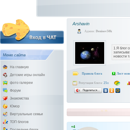
Аrshavin
Админ:
Denisov50k
1.Я блог 
записыва
Меню сайта
новости т
На главную
Правила блога
Лист нов
Детские игры онлайн
фото галереи
Репутация блога:
25±
Форум
Поделиться…
Знакомства
Юмор
Виртуальные семьи
ТОП блогов
+4
Последние блоги