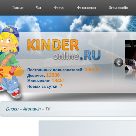
Главная
Чат
Форум
Фотогалерeя
Игры онлайн
30538
Постоянных пользователей:
12086
Девочек:
18451
Мальчиков:
7
Новых за сутки:
Блоги
Аrshavin
»
» TV