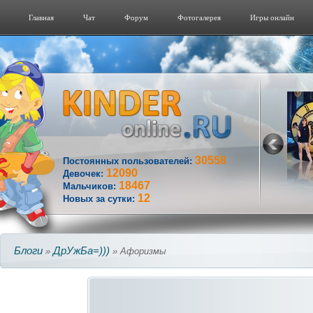
Главная
Чат
Форум
Фотогалерeя
Игры онлайн
30558
Постоянных пользователей:
12090
Девочек:
18467
Мальчиков:
12
Новых за сутки:
Блоги
ДрУжБа=)))
»
» Афоризмы