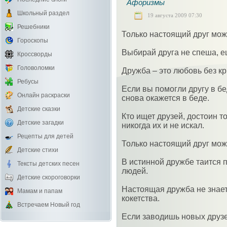
Афоризмы
Школьный раздел
19 августа 2009 07:30
Решебники
Только настоящий друг може
Гороскопы
Выбирай друга не спеша, е
Кроссворды
Головоломки
Дружба – это любовь без к
Ребусы
Если вы помогли другу в бе
Онлайн раскраски
снова окажется в беде.
Детские сказки
Кто ищет друзей, достоин тог
Детские загадки
никогда их и не искал.
Рецепты для детей
Только настоящий друг може
Детские стихи
В истинной дружбе таится 
Тексты детских песен
людей.
Детские скороговорки
Настоящая дружба не знает
Мамам и папам
кокетства.
Встречаем Новый год
Если заводишь новых друзе