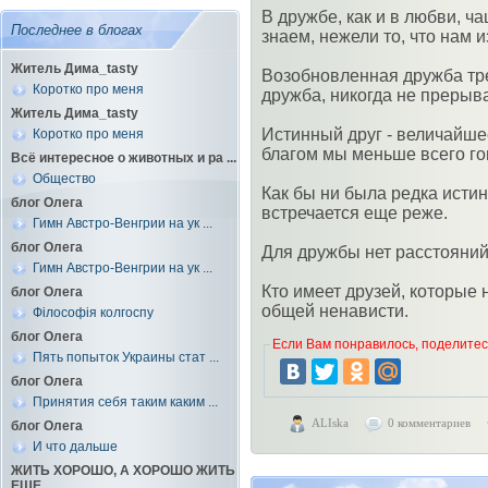
В дружбе, как и в любви, ча
Последнее в блогах
знаем, нежели то, что нам и
Житель Дима_tasty
Возобновленная дружба тре
Коротко про меня
дружба, никогда не прерыв
Житель Дима_tasty
Истинный друг - величайшее
Коротко про меня
благом мы меньше всего го
Всё интересное о животных и ра ...
Общество
Как бы ни была редка исти
блог Олега
встречается еще реже.
Гимн Австро-Венгрии на ук ...
блог Олега
Для дружбы нет расстояний
Гимн Австро-Венгрии на ук ...
Кто имеет друзей, которые 
блог Олега
общей ненависти.
Філософія колгоспу
блог Олега
Если Вам понравилось, поделитесь
Пять попыток Украины стат ...
блог Олега
Принятия себя таким каким ...
ALIska
0 комментариев
блог Олега
И что дальше
ЖИТЬ ХОРОШО, А ХОРОШО ЖИТЬ
ЕЩЕ ...