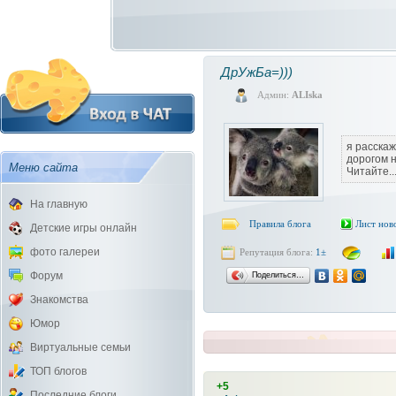
ДрУжБа=)))
Админ:
ALIska
я расска
дорогом н
Меню сайта
Читайте...
На главную
Правила блога
Лист нов
Детские игры онлайн
фото галереи
Репутация блога:
1±
Форум
Поделиться…
Знакомства
Юмор
Виртуальные семьи
ТОП блогов
+5
Последние блоги