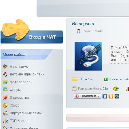
Интернет
Админ:
Viollo
Привет! М
всемирной 
Меню сайта
Вы найдете
интернето
На главную
Детские игры онлайн
Про блог
Лист новостей
фото галереи
Репутация блога:
52±
Форум
Поделиться…
Знакомства
Юмор
Виртуальные семьи
ТОП блогов
Последние блоги