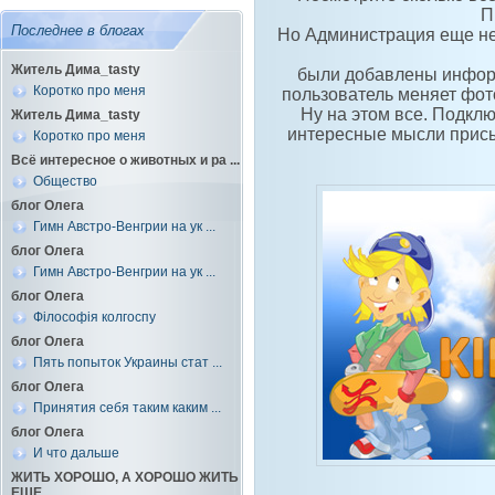
П
Последнее в блогах
Но Администрация еще не
Житель Дима_tasty
были добавлены информе
Коротко про меня
пользователь меняет фото
Ну на этом все. Подкл
Житель Дима_tasty
интересные мысли присы
Коротко про меня
Всё интересное о животных и ра ...
Общество
блог Олега
Гимн Австро-Венгрии на ук ...
блог Олега
Гимн Австро-Венгрии на ук ...
блог Олега
Філософія колгоспу
блог Олега
Пять попыток Украины стат ...
блог Олега
Принятия себя таким каким ...
блог Олега
И что дальше
ЖИТЬ ХОРОШО, А ХОРОШО ЖИТЬ
ЕЩЕ ...