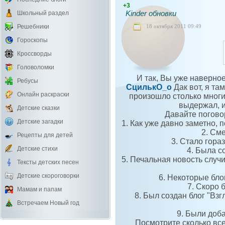
+3
Kinder обновки
Школьный раздел
18 октября 2011 09:49
Решебники
Гороскопы
Кроссворды
Головоломки
И так, Вы уже наверное
Ребусы
СцилькО_о
Дак вот, я там
Онлайн раскраски
произошло столько многи
выдержал, и
Детские сказки
Давайте погово
Детские загадки
1. Как уже давно заметно, 
2. См
Рецепты для детей
3. Стало гора
Детские стихи
4. Была с
5. Печальная новость случи
Тексты детских песен
Детские скороговорки
6. Некоторые бло
7. Скоро 
Мамам и папам
8. Был создан блог "Вз
Встречаем Новый год
9. Были доб
Посмотрите сколько все