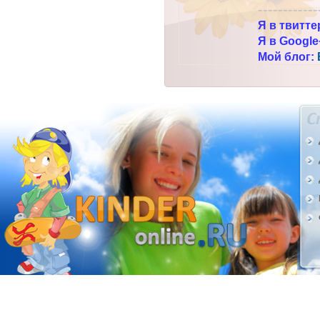
------------
Я в твитте
Я в Google
Мой блог: