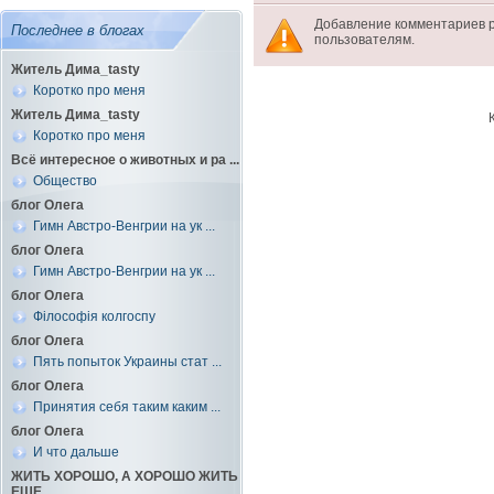
Добавление комментариев 
Последнее в блогах
пользователям.
Житель Дима_tasty
Коротко про меня
Житель Дима_tasty
Коротко про меня
Всё интересное о животных и ра ...
Общество
блог Олега
Гимн Австро-Венгрии на ук ...
блог Олега
Гимн Австро-Венгрии на ук ...
блог Олега
Філософія колгоспу
блог Олега
Пять попыток Украины стат ...
блог Олега
Принятия себя таким каким ...
блог Олега
И что дальше
ЖИТЬ ХОРОШО, А ХОРОШО ЖИТЬ
ЕЩЕ ...