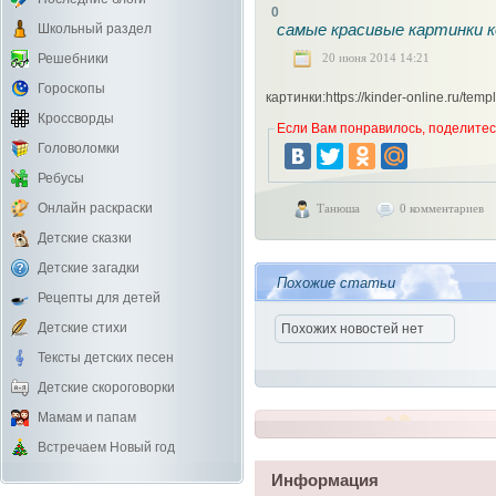
0
самые красивые картинки 
Школьный раздел
20 июня 2014 14:21
Решебники
Гороскопы
картинки:https://kinder-online.ru/temp
Кроссворды
Если Вам понравилось, поделитесь
Головоломки
Ребусы
Онлайн раскраски
Танюша
0 комментариев
Детские сказки
Детские загадки
Похожие статьи
Рецепты для детей
Детские стихи
Похожих новостей нет
Тексты детских песен
Детские скороговорки
Мамам и папам
Встречаем Новый год
Информация