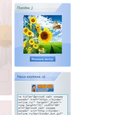
Погодка ;)
Показать погоду
Наша кнопочка :о)