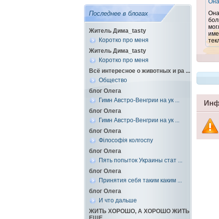
Он
Последнее в блогах
Она
бол
мог
Житель Дима_tasty
име
Коротко про меня
текл
Житель Дима_tasty
Коротко про меня
Всё интересное о животных и ра ...
Общество
блог Олега
Гимн Австро-Венгрии на ук ...
Инф
блог Олега
Гимн Австро-Венгрии на ук ...
блог Олега
Філософія колгоспу
блог Олега
Пять попыток Украины стат ...
блог Олега
Принятия себя таким каким ...
блог Олега
И что дальше
ЖИТЬ ХОРОШО, А ХОРОШО ЖИТЬ
ЕЩЕ ...