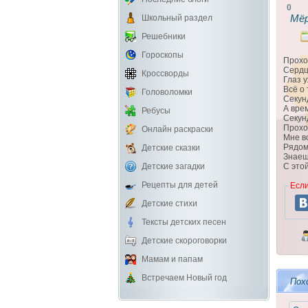
0
Мё
Школьный раздел
Решебники
Гороскопы
Прохо
Сердц
Кроссворды
Глаз 
Всё о
Головоломки
Секун
А вре
Ребусы
Секун
Прохо
Онлайн раскраски
Мне в
Рядом
Детские сказки
Знаеш
Детские загадки
С это
Рецепты для детей
Если
Детские стихи
Тексты детских песен
Детские скороговорки
Мамам и папам
Встречаем Новый год
Пох