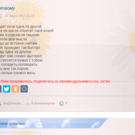
ртвому
26 марта 2017 02:19
дят ночи одна за другой
е не как не обретёт свой покой
уже я совсем не смыкаю
 тебе мои мысли
ды до встречи считаю
мя проходит так быстро
ды одна за другою
дят они словно выстрел
стретится нужно с тобою
 посидеть,поговорить
ь мне так порою
й болью сложно жить
 Вам понравилось, поделитесь со своими друзьями в соц. сетях
Anglichanka
0 комментариев
0
ожие статьи