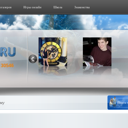
огалерeя
Игры онлайн
Школа
Знакомства
30546
:
му