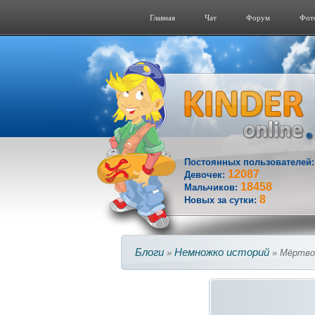
Главная
Чат
Форум
Фот
Постоянных пользователей
12087
Девочек:
18458
Мальчиков:
8
Новых за сутки:
Блоги
Немножко историй
»
» Мёртво