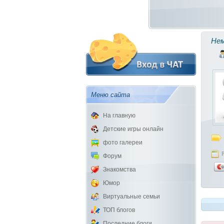
Нем
Меню сайта
На главную
Детские игры онлайн
фото галереи
Форум
Знакомства
Юмор
Виртуальные семьи
ТОП блогов
Последние блоги