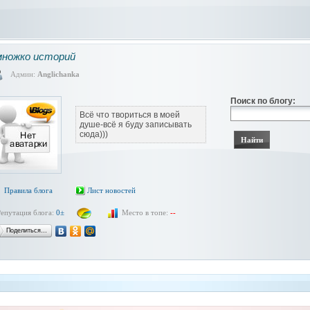
ножко историй
Админ:
Anglichanka
Поиск по блогу:
Всё что твориться в моей
душе-всё я буду записывать
сюда)))
Правила блога
Лист новостей
Репутация блога:
0±
Место в топе:
--
Поделиться…