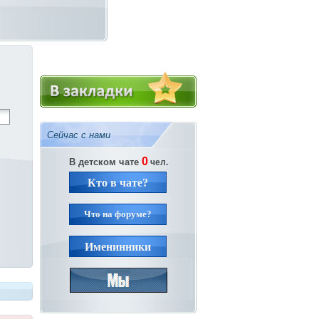
Сейчас с нами
0
В детском чате
чел.
Кто в чате?
Что на форуме?
Именинники