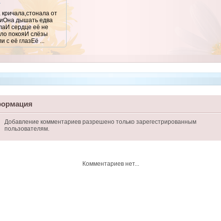
а
 кричала,стонала от
иОна дышать едва
лаИ сердце её не
ло покояИ слёзы
и с её глазЕё ...
ормация
Добавление комментариев разрешено только зарегестрированным
пользователям.
Комментариев нет...