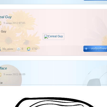
eal Guy
9 июня 2012 07:05
l Guy
Me_gusta
0
1732
lface
9 июня 2012 06:09
ace