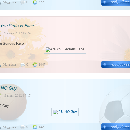
Me_gusta
0
822
 You Serious Face
9 июня 2012 07:24
u Serious Face
Me_gusta
0
2447
 NO Guy
9 июня 2012 07:17
O Guy
Me_gusta
0
432