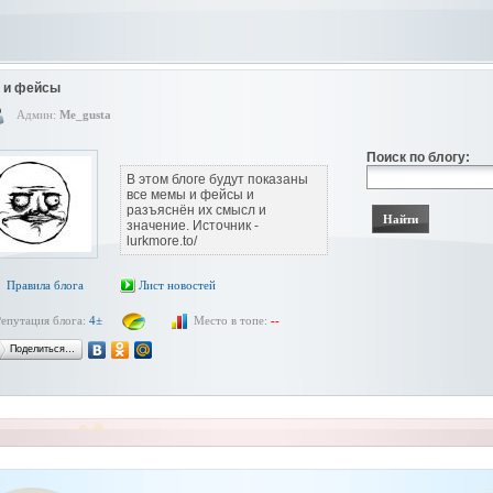
 и фейсы
Админ:
Me_gusta
Поиск по блогу:
В этом блоге будут показаны
все мемы и фейсы и
разъяснён их смысл и
значение. Источник -
lurkmore.to/
Правила блога
Лист новостей
Репутация блога:
4±
Место в топе:
--
Поделиться…