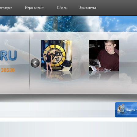
огалерeя
Игры онлайн
Школа
Знакомства
30538
: