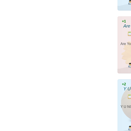
+1
Are
Are Yo
+2
Y U
Y U N