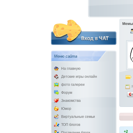
Мемы
Меню сайта
На главную
Детские игры онлайн
фото галереи
Форум
Знакомства
Юмор
Виртуальные семьи
ТОП блогов
+2
Последние блоги