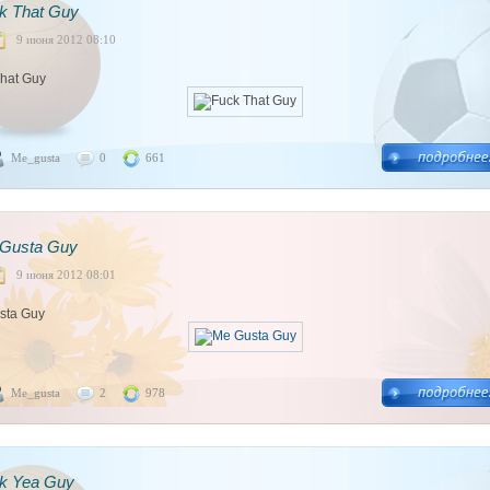
k That Guy
9 июня 2012 08:10
hat Guy
Me_gusta
0
661
Gusta Guy
9 июня 2012 08:01
sta Guy
Me_gusta
2
978
k Yea Guy