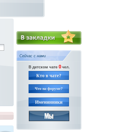
Сейчас с нами
0
В детском чате
чел.
Кто в чате?
Что на форуме?
Именинники