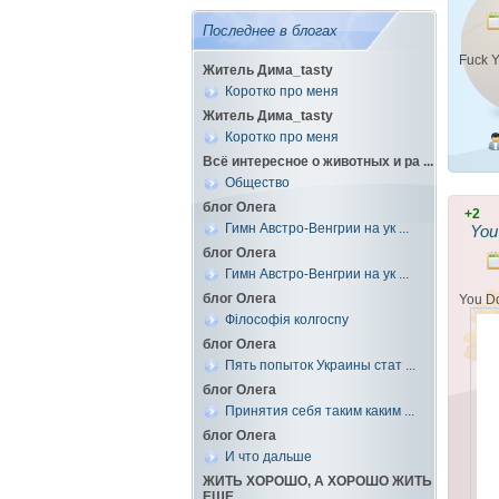
Последнее в блогах
Fuck 
Житель Дима_tasty
Коротко про меня
Житель Дима_tasty
Коротко про меня
Всё интересное о животных и ра ...
Общество
блог Олега
+2
Гимн Австро-Венгрии на ук ...
You
блог Олега
Гимн Австро-Венгрии на ук ...
блог Олега
You Do
Філософія колгоспу
блог Олега
Пять попыток Украины стат ...
блог Олега
Принятия себя таким каким ...
блог Олега
И что дальше
ЖИТЬ ХОРОШО, А ХОРОШО ЖИТЬ
ЕЩЕ ...