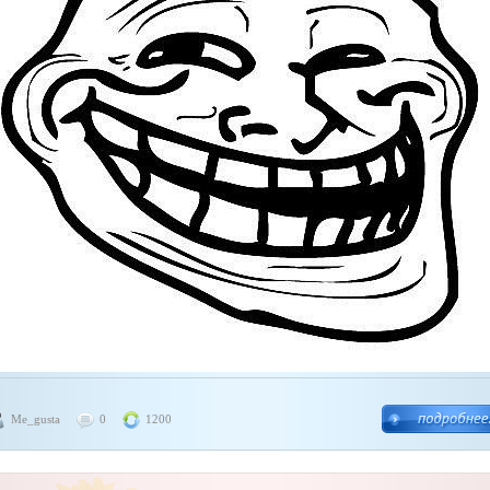
Me_gusta
0
1200