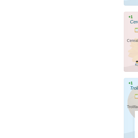
+1
Cer
Cerea
+1
Trol
Trollf