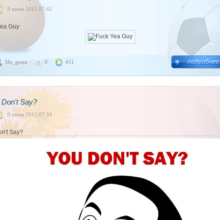
9 июня 2012 07:42
Yea Guy
Me_gusta
0
451
 Don't Say?
9 июня 2012 07:34
n't Say?