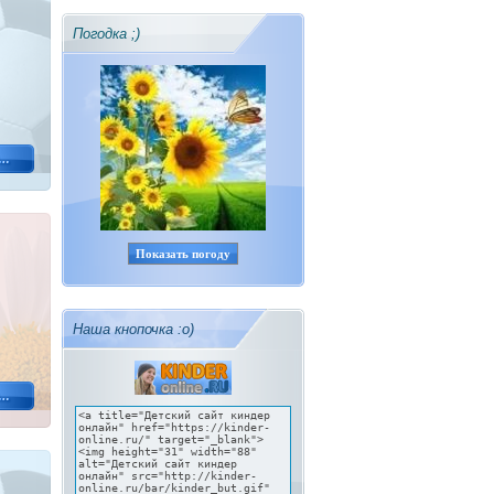
Погодка ;)
Показать погоду
Наша кнопочка :о)