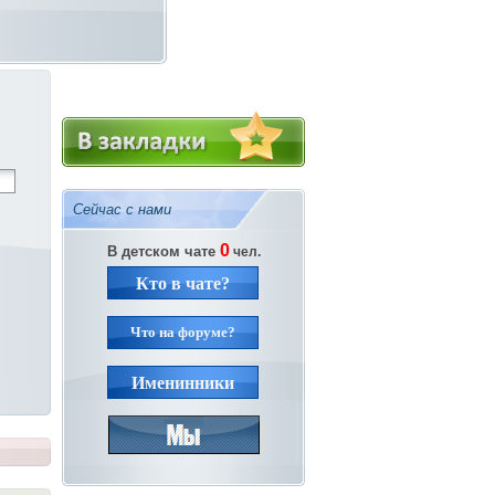
Сейчас с нами
0
В детском чате
чел.
Кто в чате?
Что на форуме?
Именинники