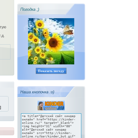
Погодка ;)
етую
.д.
Показать погоду
Наша кнопочка :о)
]