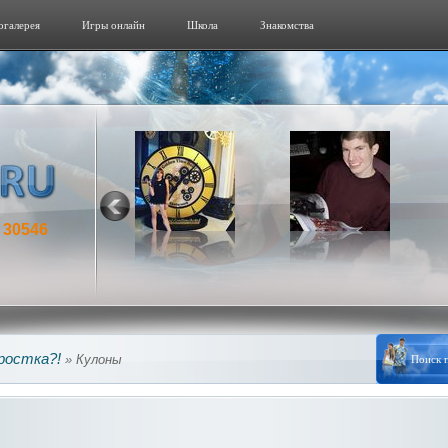
огалерeя
Игры онлайн
Школа
Знакомства
30546
:
ростка?!
» Кулоны