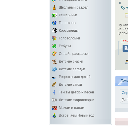
0
Кул
Школьный раздел
Решебники
Гороскопы
Ну ка
не на
Кроссворды
цепоч
Головоломки
Если
Ребусы
Онлайн раскраски
Детские сказки
Детские загадки
Рецепты для детей
Пох
Детские стихи
Тексты детских песен
Сер
[fon
Детские скороговорки
Мамам и папам
Встречаем Новый год