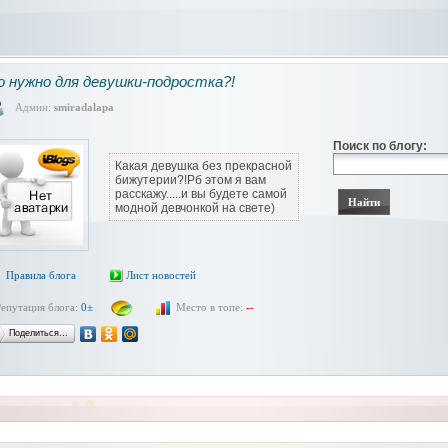
 нужно для девушки-подростка?!
Админ:
smiradalapa
Поиск по блогу:
Какая девушка без прекрасной
бижутерии?!Рб этом я вам
расскажу.....и вы будете самой
модной девчонкой на свете)
Правила блога
Лист новостей
Репутация блога:
0±
Место в топе:
--
Поделиться…