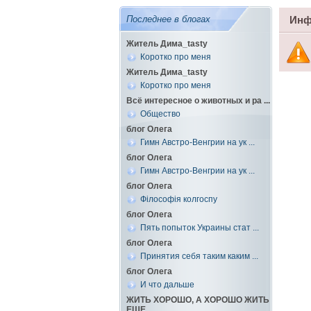
Последнее в блогах
Инф
Житель Дима_tasty
Коротко про меня
Житель Дима_tasty
Коротко про меня
Всё интересное о животных и ра ...
Общество
блог Олега
Гимн Австро-Венгрии на ук ...
блог Олега
Гимн Австро-Венгрии на ук ...
блог Олега
Філософія колгоспу
блог Олега
Пять попыток Украины стат ...
блог Олега
Принятия себя таким каким ...
блог Олега
И что дальше
ЖИТЬ ХОРОШО, А ХОРОШО ЖИТЬ
ЕЩЕ ...