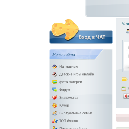
Что
Меню сайта
На главную
Детские игры онлайн
фото галереи
Форум
Знакомства
Юмор
Виртуальные семьи
ТОП блогов
Последние блоги