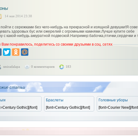
оны
14 мая 2014 23:38
к пойти с сережками без чего-нибудь на прекрасной и изящной девушки!Я сов
девать здоровых бус или ожерелий с огромными камнями.Лучше купите себе
ку с какой-нибудь аккуратной подвеской.Например:бабочка,птички,сердечки и т
 Вам понравилось, поделитесь со своими друзьями в соц. сетях
smiradalapa
0 комментариев
183
ожие статьи
ьги
Браслеты
Головные уборы
t=Century Gothic][/font]
[font=Century Gothic][/font]
[font=Courier New][/font