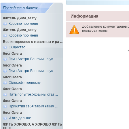
Последнее в блогах
Информация
Житель Дима_tasty
Коротко про меня
Добавление комментариев 
Житель Дима_tasty
пользователям.
Коротко про меня
Всё интересное о животных и ра ...
Общество
блог Олега
Гимн Австро-Венгрии на ук ...
блог Олега
Гимн Австро-Венгрии на ук ...
блог Олега
Філософія колгоспу
блог Олега
Пять попыток Украины стат ...
блог Олега
Принятия себя таким каким ...
блог Олега
И что дальше
ЖИТЬ ХОРОШО, А ХОРОШО ЖИТЬ
ЕЩЕ ...