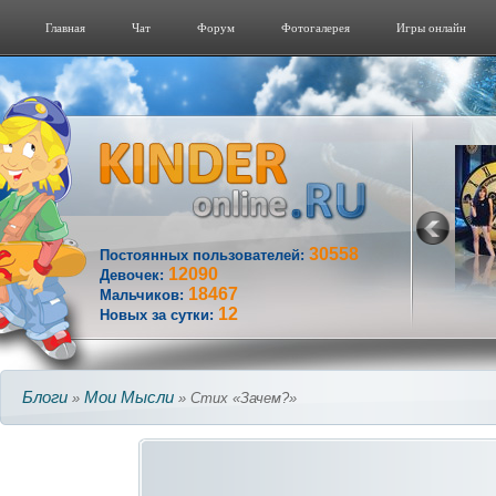
Главная
Чат
Форум
Фотогалерeя
Игры онлайн
30558
Постоянных пользователей:
12090
Девочек:
18467
Мальчиков:
12
Новых за сутки:
Блоги
Мои Мысли
»
» Стих «Зачем?»