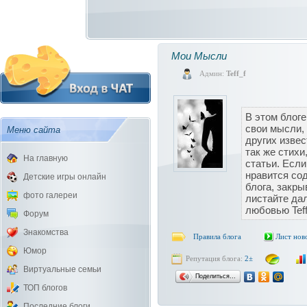
Мои Мысли
Админ:
Teff_f
В этом блоге
свои мысли,
Меню сайта
других извес
так же стихи
На главную
статьи. Если
нравится со
Детские игры онлайн
блога, закры
фото галереи
листайте да
любовью Teff
Форум
Знакомства
Правила блога
Лист нов
Юмор
Репутация блога:
2±
Виртуальные семьи
Поделиться…
ТОП блогов
Последние блоги