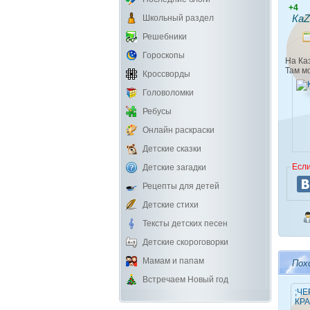
+4
Ка
Школьный раздел
Решебники
Гороскопы
На Ка
Там м
Кроссворды
Головоломки
Ребусы
Онлайн раскраски
Детские сказки
Если
Детские загадки
Рецепты для детей
Детские стихи
Тексты детских песен
Детские скороговорки
Мамам и папам
Пох
Встречаем Новый год
;ЧЕ
КР