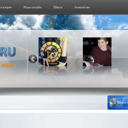
огалерeя
Игры онлайн
Школа
Знакомства
30558
: