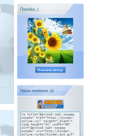
Погодка ;)
Показать погоду
Наша кнопочка :о)