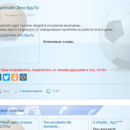
ZаНтИп-Это КруТо
30 января 2011 20:57
зантип едут тысячи людей в основном молодежь ...
ожно круто отдохнуть от ежедневных проблем на работе или в дома ...
Ключевые слова:
 Вам понравилось, поделитесь со своими друзьями в соц. сетях
енси
1 комментариев
1140
ожие статьи
РНЫЙ цвет- эталон
The wonderful life
СтИшОк....Хд:)****
АСОТЫ
moments....
Про контакт!!!