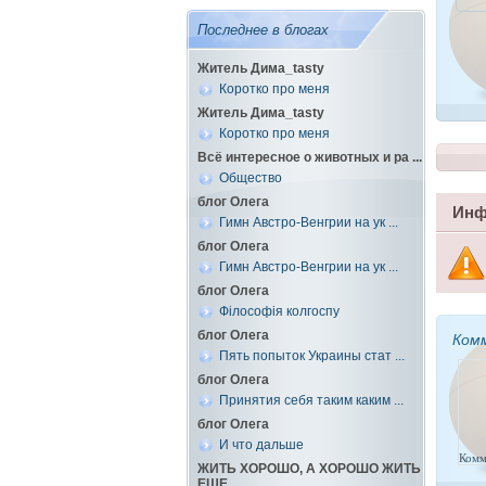
Последнее в блогах
Житель Дима_tasty
Коротко про меня
Житель Дима_tasty
Коротко про меня
Всё интересное о животных и ра ...
Общество
блог Олега
Инф
Гимн Австро-Венгрии на ук ...
блог Олега
Гимн Австро-Венгрии на ук ...
блог Олега
Філософія колгоспу
блог Олега
Ком
Пять попыток Украины стат ...
блог Олега
Принятия себя таким каким ...
блог Олега
И что дальше
Комм
ЖИТЬ ХОРОШО, А ХОРОШО ЖИТЬ
ЕЩЕ ...