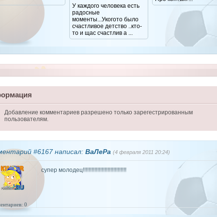
У каждого человека есть
радосные
моменты...Укогото было
счастливое детство ..кто-
то и щас счастлив а ...
ормация
Добавление комментариев разрешено только зарегестрированным
пользователям.
ментарий #6167 написал:
ВаЛеРа
(4 февраля 2011 20:24)
супер молодец!!!!!!!!!!!!!!!!!!!!!!!!!!!!!!
ентариев: 0