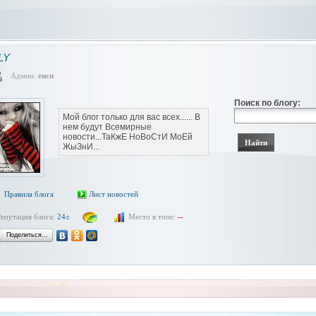
LY
Админ:
енси
Поиск по блогу:
Мой блог только для вас всех...... В
нем будут Всемирные
новости...ТаКжЕ НоВоСтИ МоЕй
ЖыЗнИ...
Правила блога
Лист новостей
Репутация блога:
24±
Место в топе:
--
Поделиться…