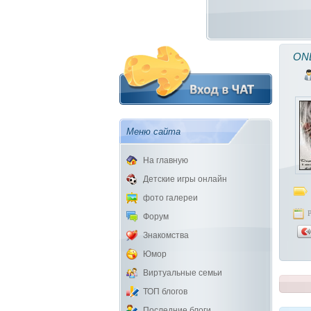
ON
Меню сайта
На главную
Детские игры онлайн
фото галереи
Форум
Знакомства
Юмор
Виртуальные семьи
ТОП блогов
Последние блоги