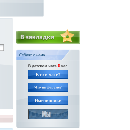
Сейчас с нами
0
В детском чате
чел.
Кто в чате?
Что на форуме?
Именинники