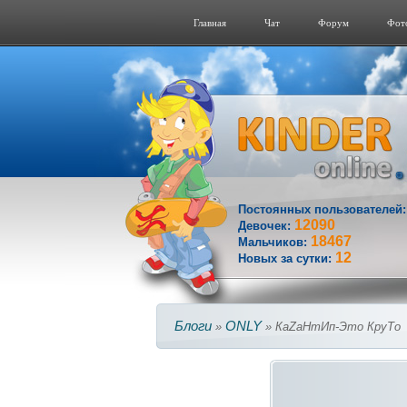
Главная
Чат
Форум
Фот
Постоянных пользователей
12090
Девочек:
18467
Мальчиков:
12
Новых за сутки:
Блоги
ONLY
»
» КаZаНтИп-Это КруТо