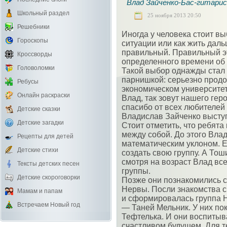
Влад Зайченко-Бас-гитари
Школьный раздел
25 ноября 2013 20:50
Решебники
Иногда у человека стоит вы
Гороскопы
ситуации или как жить даль
правильный. Правильный э
Кроссворды
определенного времени об 
Головоломки
Такой выбор однажды стал
парнишкой: серьезно продо
Ребусы
экономическом университет
Онлайн раскраски
Влад, так зовут нашего гер
спасибо от всех любителей
Детские сказки
Владислав Зайченко выступ
Детские загадки
Стоит отметить, что ребята
между собой. До этого Влад
Рецепты для детей
математическим уклоном. Е
Детские стихи
создать свою группу. А Тош
смотря на возраст Влад вс
Тексты детских песен
группы.
Детские скороговорки
Позже они познакомились с
Нервы. Посли знакомства с
Мамам и папам
и сформировалась группа 
Встречаем Новый год
— Таней Мельник. У них пок
Тефтелька. И они воспитыва
счастливом будущем. Для т