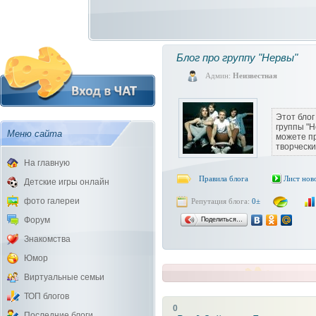
Блог про группу "Нервы"
Админ:
Неизвестная
Этот блог
группы "Н
Меню сайта
можете п
творчески
На главную
Правила блога
Лист нов
Детские игры онлайн
фото галереи
Репутация блога:
0±
Форум
Поделиться…
Знакомства
Юмор
Виртуальные семьи
ТОП блогов
0
Последние блоги