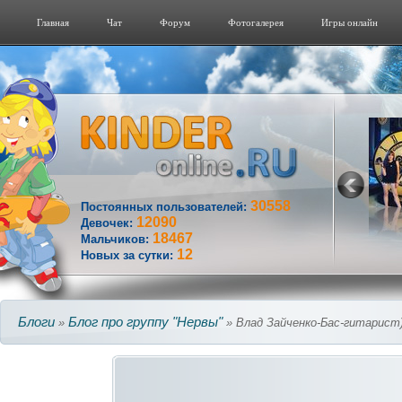
Главная
Чат
Форум
Фотогалерeя
Игры онлайн
30558
Постоянных пользователей:
12090
Девочек:
18467
Мальчиков:
12
Новых за сутки:
Блоги
Блог про группу "Нервы"
»
» Влад Зайченко-Бас-гитарист