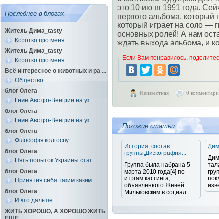
это 10 июня 1991 года. Сей
Последнее в блогах
первого альбома, который н
который играет на соло — г
Житель Дима_tasty
основных ролей! А нам оста
Коротко про меня
ждать выхода альбома, и ко
Житель Дима_tasty
Если Вам понравилось, поделитесь
Коротко про меня
Всё интересное о животных и ра ...
Общество
блог Олега
Неизвестная
0 комментари
Гимн Австро-Венгрии на ук ...
блог Олега
Гимн Австро-Венгрии на ук ...
Похожие статьи
блог Олега
Філософія колгоспу
История, состав
Дим
блог Олега
группы,Дискография...
Дим
Пять попыток Украины стат ...
Группа была набрана 5
тал
блог Олега
марта 2010 года[4] по
гру
итогам кастинга,
пок
Принятия себя таким каким ...
объявленного Женей
изве
блог Олега
Мильковским в социал ...
И что дальше
ЖИТЬ ХОРОШО, А ХОРОШО ЖИТЬ
ЕЩЕ ...