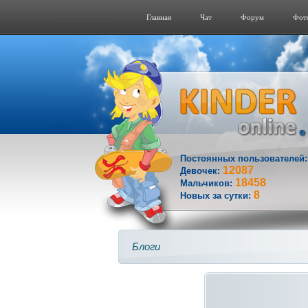
Главная
Чат
Форум
Фот
Постоянных пользователей
12087
Девочек:
18458
Мальчиков:
8
Новых за сутки:
Блоги