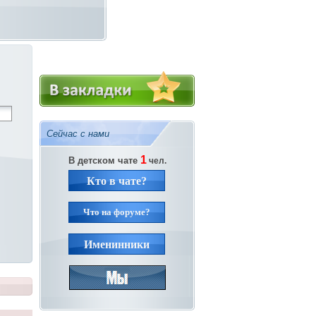
Сейчас с нами
1
В детском чате
чел.
Кто в чате?
Что на форуме?
Именинники