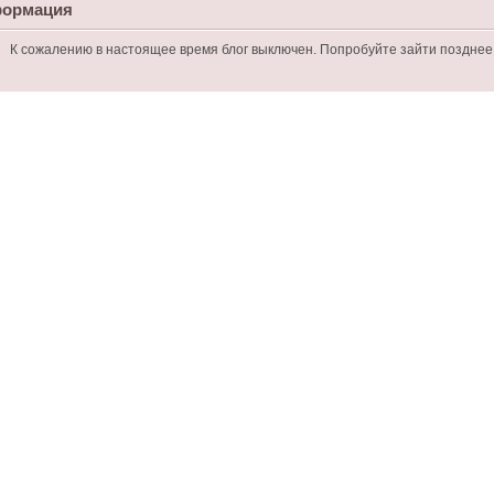
ормация
К сожалению в настоящее время блог выключен. Попробуйте зайти позднее