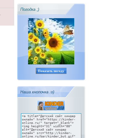
Погодка ;)
.
Показать погоду
Наша кнопочка :о)