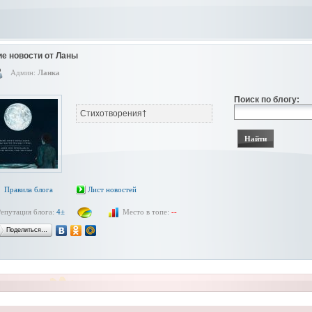
е новости от Ланы
Админ:
Ланка
Поиск по блогу:
Стихотворения†
Правила блога
Лист новостей
Репутация блога:
4±
Место в топе:
--
Поделиться…