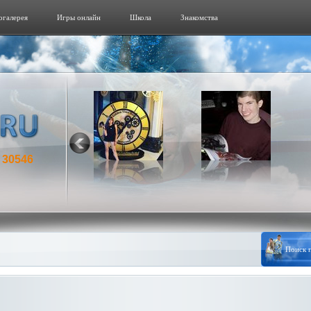
огалерeя
Игры онлайн
Школа
Знакомства
30546
: