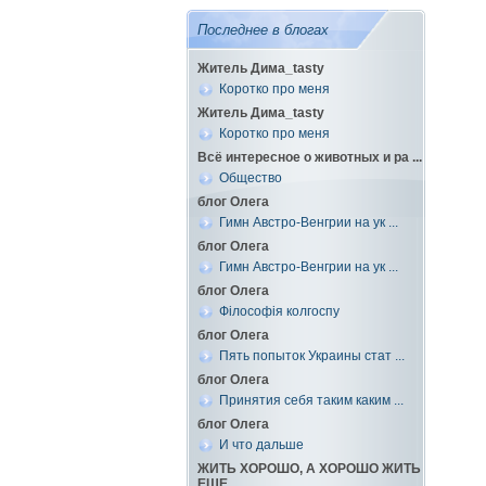
Последнее в блогах
Житель Дима_tasty
Коротко про меня
Житель Дима_tasty
Коротко про меня
Всё интересное о животных и ра ...
Общество
блог Олега
Гимн Австро-Венгрии на ук ...
блог Олега
Гимн Австро-Венгрии на ук ...
блог Олега
Філософія колгоспу
блог Олега
Пять попыток Украины стат ...
блог Олега
Принятия себя таким каким ...
блог Олега
И что дальше
ЖИТЬ ХОРОШО, А ХОРОШО ЖИТЬ
ЕЩЕ ...