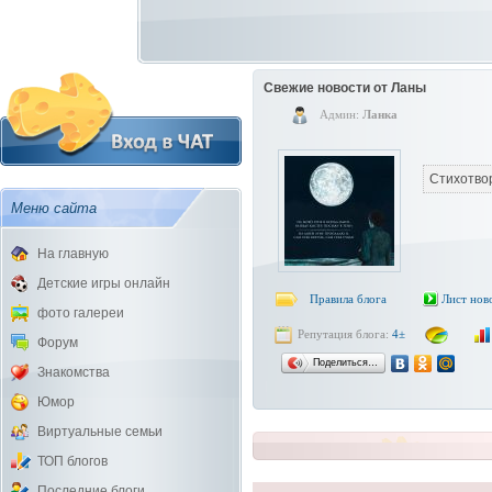
Свежие новости от Ланы
Админ:
Ланка
Стихотво
Меню сайта
На главную
Детские игры онлайн
Правила блога
Лист нов
фото галереи
Репутация блога:
4±
Форум
Поделиться…
Знакомства
Юмор
Виртуальные семьи
ТОП блогов
Последние блоги