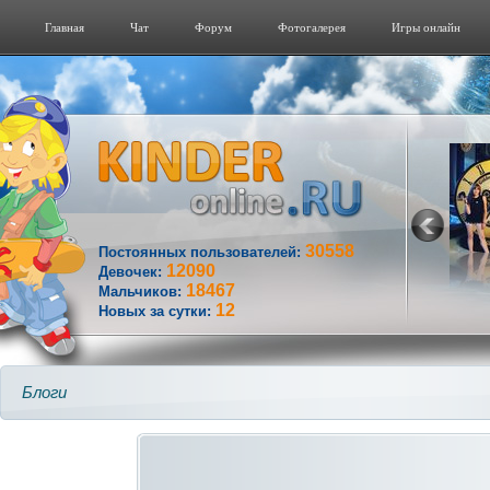
Главная
Чат
Форум
Фотогалерeя
Игры онлайн
30558
Постоянных пользователей:
12090
Девочек:
18467
Мальчиков:
12
Новых за сутки:
Блоги