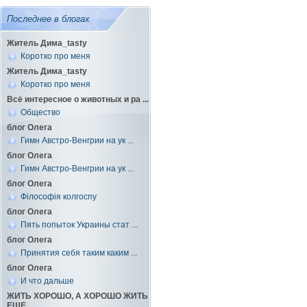
Последнее в блогах
Житель Дима_tasty
Коротко про меня
Житель Дима_tasty
Коротко про меня
Всё интересное о животных и ра ...
Общество
блог Олега
Гимн Австро-Венгрии на ук ...
блог Олега
Гимн Австро-Венгрии на ук ...
блог Олега
Філософія колгоспу
блог Олега
Пять попыток Украины стат ...
блог Олега
Принятия себя таким каким ...
блог Олега
И что дальше
ЖИТЬ ХОРОШО, А ХОРОШО ЖИТЬ
ЕЩЕ ...