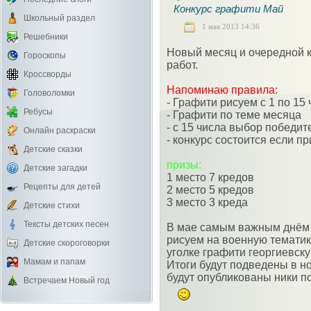
Конкурс графити Май
Школьный раздел
1 мая 2013 14:36
Решебники
Новый месяц и очередной к
Гороскопы
работ.
Кроссворды
Напоминаю правила:
Головоломки
- Графити рисуем с 1 по 15
Ребусы
- Графити по теме месяца
- с 15 числа выбор победит
Онлайн раскраски
- конкурс состоится если п
Детские сказки
призы:
Детские загадки
1 место 7 кредов
Рецепты для детей
2 место 5 кредов
3 место 3 креда
Детские стихи
Тексты детских песен
В мае самым важным днём
рисуем на военную тематику
Детские скороговорки
уголке графити георгиевску
Мамам и папам
Итоги будут подведены в но
будут опубликованы ники п
Встречаем Новый год