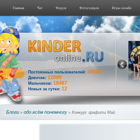
Главная
Чат
Форум
Фотогалерeя
Игры онлайн
30558
Постоянных пользователей:
12090
Девочек:
18467
Мальчиков:
12
Новых за сутки:
Блоги
обо всём понемногу
»
» Конкурс графити Май