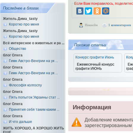
Если Вам понравилось, поделитесь
Последнее в блогах
Житель Дима_tasty
Коротко про меня
Никнейм
1 комментариев
Житель Дима_tasty
Коротко про меня
Всё интересное о животных и ра ...
Похожие статьи
Общество
блог Олега
Конкурс графити Июнь
Кок
Гимн Австро-Венгрии на ук ...
Ежемесячный конкурс
Еж
блог Олега
графити ИЮНЬ
гра
Гимн Австро-Венгрии на ук ...
блог Олега
Філософія колгоспу
блог Олега
Пять попыток Украины стат ...
блог Олега
Информация
Принятия себя таким каким ...
блог Олега
Добавление коммент
И что дальше
зарегестрированным 
ЖИТЬ ХОРОШО, А ХОРОШО ЖИТЬ
ЕЩЕ ...