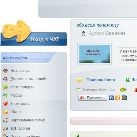
обо всём понемногу
Админ:
Никнейм
У меня эт
поэтому с
Меню сайта
на разны
На главную
Детские игры онлайн
Правила блога
Ли
фото галереи
Репутация блога:
11±
Форум
Поделиться…
Знакомства
Юмор
Виртуальные семьи
ТОП блогов
+4
Последние блоги