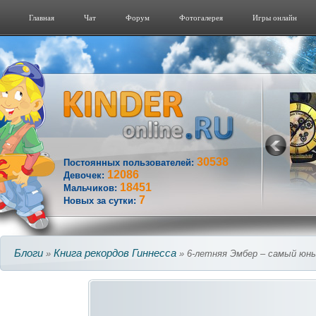
Главная
Чат
Форум
Фотогалерeя
Игры онлайн
30538
Постоянных пользователей:
12086
Девочек:
18451
Мальчиков:
7
Новых за сутки:
Блоги
Книга рекордов Гиннесса
»
» 6-летняя Эмбер – самый юны