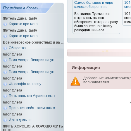
Cамое большое в мире
104
колесо обозрения в
сме
Последнее в блогах
В столице Туркмении
104
открылось колесо
сме
Житель Дима_tasty
обозрения, которое сразу
кол
Коротко про меня
было занесено в Книгу
рекордов Гиннеса ...
Житель Дима_tasty
Коротко про меня
Всё интересное о животных и ра ...
Общество
блог Олега
Гимн Австро-Венгрии на ук ...
блог Олега
Информация
Гимн Австро-Венгрии на ук ...
Добавление комментариев 
блог Олега
пользователям.
Філософія колгоспу
блог Олега
Пять попыток Украины стат ...
блог Олега
Принятия себя таким каким ...
блог Олега
И что дальше
ЖИТЬ ХОРОШО, А ХОРОШО ЖИТЬ
ЕЩЕ ...