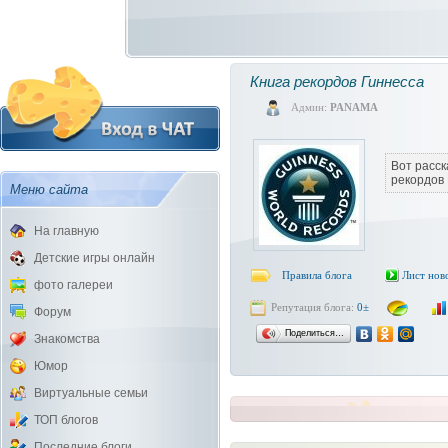
Книга рекордов Гиннесса
Админ:
PANAMA
Вот расск
рекордов 
Меню сайта
На главную
Детские игры онлайн
Правила блога
Лист нов
фото галереи
Репутация блога:
0±
Форум
Поделиться…
Знакомства
Юмор
Виртуальные семьи
ТОП блогов
Последние блоги