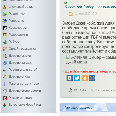
+2
6-летняя Эмбер – самый юн
Школьный раздел
24 мая 2013 15:34
Решебники
Гороскопы
Эмбер Джейкобс, живущая 
свободное время посвящает
Кроссворды
больше известная как DJ AJ
Головоломки
радиостанции TBFM вместе 
собственное шоу. Во врем
Ребусы
полностью контролирует ве
Онлайн раскраски
составляет плей-лист и об
Детские сказки
Детские загадки
Рецепты для детей
Если Вам понравилось, поделитесь
Детские стихи
Тексты детских песен
PANAMA
0 комментариев
Детские скороговорки
Мамам и папам
Встречаем Новый год
Похожие статьи