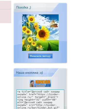
Погодка ;)
Показать погоду
Наша кнопочка :о)