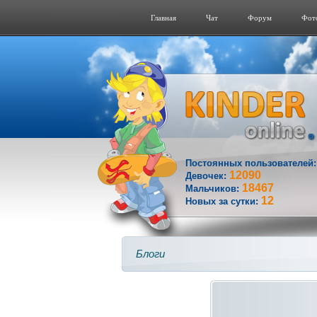
Главная
Чат
Форум
Фот
Постоянных пользователей
12090
Девочек:
18467
Мальчиков:
12
Новых за сутки:
Блоги