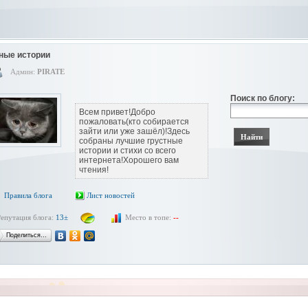
ные истории
Админ:
PIRATE
Поиск по блогу:
Всем привет!Добро
пожаловать(кто собирается
зайти или уже зашёл)!Здесь
собраны лучшие грустные
истории и стихи со всего
интернета!Хорошего вам
чтения!
Правила блога
Лист новостей
Репутация блога:
13±
Место в топе:
--
Поделиться…