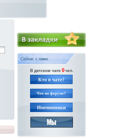
Сейчас с нами
0
В детском чате
чел.
Кто в чате?
Что на форуме?
Именинники