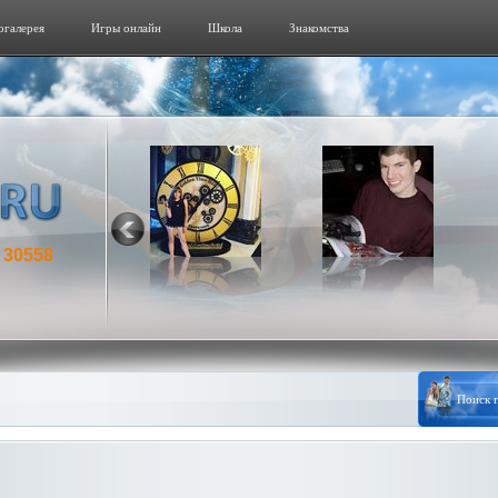
огалерeя
Игры онлайн
Школа
Знакомства
30558
: