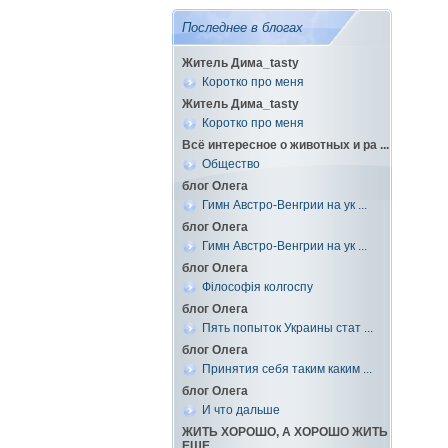
Последнее в блогах
Житель Дима_tasty
Коротко про меня
Житель Дима_tasty
Коротко про меня
Всё интересное о животных и ра ...
Общество
блог Олега
Гимн Австро-Венгрии на ук ...
блог Олега
Гимн Австро-Венгрии на ук ...
блог Олега
Філософія колгоспу
блог Олега
Пять попыток Украины стат ...
блог Олега
Принятия себя таким каким ...
блог Олега
И что дальше
ЖИТЬ ХОРОШО, А ХОРОШО ЖИТЬ
ЕЩЕ ...