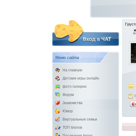
Груст
Меню сайта
На главную
Детские игры онлайн
фото галереи
Форум
Знакомства
Юмор
Виртуальные семьи
ТОП блогов
Последние блоги