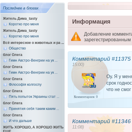
Последнее в блогах
Житель Дима_tasty
Информация
Коротко про меня
Житель Дима_tasty
Добавление коммент
Коротко про меня
зарегестрированным 
Всё интересное о животных и ра ...
Общество
блог Олега
Комментарий #11375 
Гимн Австро-Венгрии на ук ...
15:00)
блог Олега
Гимн Австро-Венгрии на ук ...
Оу. Я у мен
блог Олега
срок годнос
Філософія колгоспу
что не смог
блог Олега
Пять попыток Украины стат ...
Комментариев: 0
блог Олега
Принятия себя таким каким ...
блог Олега
Комментарий #11346 
И что дальше
11:08)
ЖИТЬ ХОРОШО, А ХОРОШО ЖИТЬ
ЕЩЕ ...