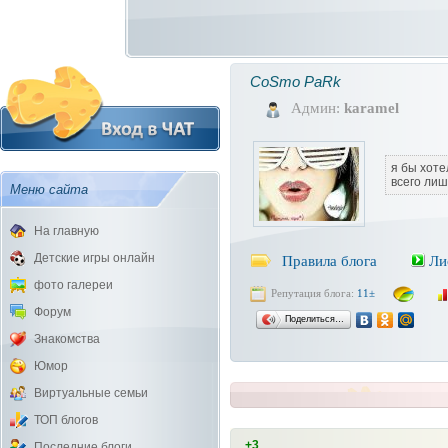
CoSmo PaRk
Админ:
karamel
я бы хоте
всего лишь
Меню сайта
На главную
Детские игры онлайн
Правила блога
Ли
фото галереи
Репутация блога:
11±
Форум
Поделиться…
Знакомства
Юмор
Виртуальные семьи
ТОП блогов
+3
Последние блоги