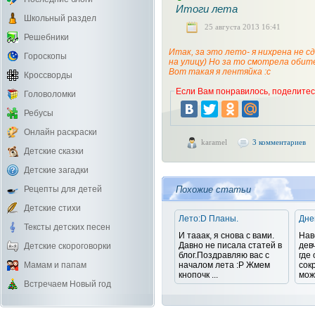
Итоги лета
Школьный раздел
25 августа 2013 16:41
Решебники
Итак, за это лето- я нихрена не с
Гороскопы
на улицу) Но за то смотрела обите
Вот такая я лентяйка :с
Кроссворды
Если Вам понравилось, поделитесь
Головоломки
Ребусы
Онлайн раскраски
karamel
3 комментариев
Детские сказки
Детские загадки
Похожие статьи
Рецепты для детей
Детские стихи
Лето:D Планы.
Дне
Тексты детских песен
И тааак, я снова с вами.
Нав
Давно не писала статей в
дев
Детские скороговорки
блог.Поздравляю вас с
где
началом лета :Р Жмем
сок
Мамам и папам
кнопочк ...
може
Встречаем Новый год