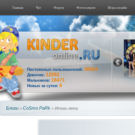
Главная
Чат
Форум
Фотогалерeя
Игры онлайн
30564
Постоянных пользователей:
12092
Девочек:
18471
Мальчиков:
6
Новых за сутки:
Блоги
CoSmo PaRk
»
» Итоги лета