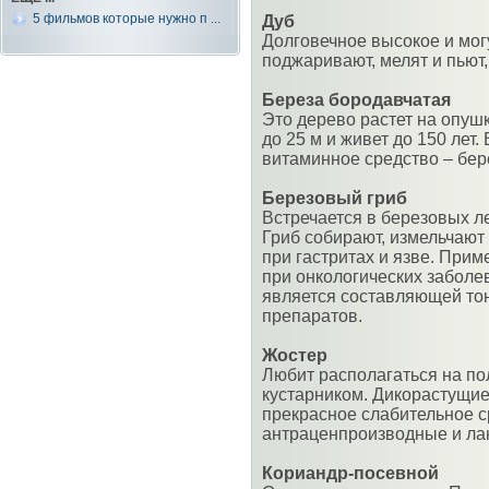
5 фильмов которые нужно п ...
Дуб
Долговечное высокое и мог
поджаривают, мелят и пьют,
Береза бородавчатая
Это дерево растет на опуш
до 25 м и живет до 150 лет.
витаминное средство – бер
Березовый гриб
Встречается в березовых л
Гриб собирают, измельчают 
при гастритах и язве. Прим
при онкологических заболе
является составляющей то
препаратов.
Жостер
Любит располагаться на по
кустарником. Дикорастущи
прекрасное слабительное с
антраценпроизводные и ла
Кориандр-посевной