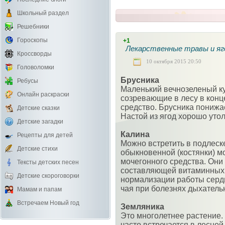
Школьный раздел
Решебники
Гороскопы
+1
Лекарственные травы и яг
Кроссворды
10 октября 2015 20:50
Головоломки
Брусника
Ребусы
Маленький вечнозеленый ку
Онлайн раскраски
созревающие в лесу в конц
средство. Брусника понижае
Детские сказки
Настой из ягод хорошо утол
Детские загадки
Калина
Рецепты для детей
Можно встретить в подлеск
Детские стихи
обыкновенной (костянки) м
мочегонного средства. Они
Тексты детских песен
составляющей витаминных 
Детские скороговорки
нормализации работы сердц
чая при болезнях дыхатель
Мамам и папам
Встречаем Новый год
Земляника
Это многолетнее растение.
часто встречается в лесной