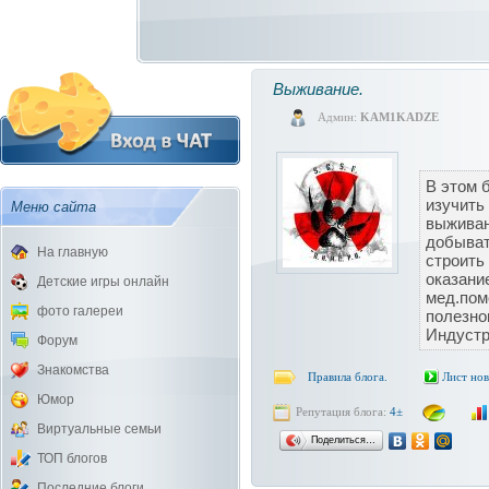
Выживание.
Админ:
KAM1KADZE
В этом 
изучить
Меню сайта
выживан
добыват
На главную
строить
оказани
Детские игры онлайн
мед.пом
фото галереи
полезно
Индустр
Форум
Знакомства
Правила блога.
Лист но
Юмор
Репутация блога:
4±
Виртуальные семьи
Поделиться…
ТОП блогов
Последние блоги