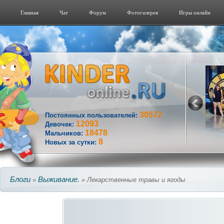
Главная
Чат
Форум
Фотогалерeя
Игры онлайн
30572
Постоянных пользователей:
12093
Девочек:
18478
Мальчиков:
8
Новых за сутки:
Блоги
Выживание.
»
» Лекарственные травы и ягоды