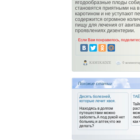
ягодообразные плоды соби
становятся приятными на вк
каротином и не уступают пе
содержится огромное коли
пищу для лечения от авитам
проявлениях дизентерии.
Если Вам понравилось, поделитесь
KAM1KADZE
0 коммента
Похожие статьи
Десять болезней,
ТА
которые лечит хвоя.
Тай
Находясь в долгом
рас
путешествии можно
мож
заболеть.А под рукой нет
люб
больниц и аптек,что же
как 
делать?