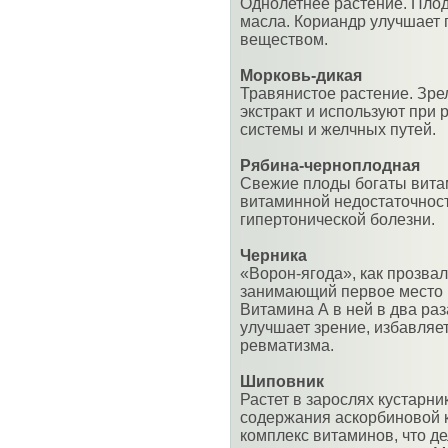
Однолетнее растение. Плод
масла. Кориандр улучшает
веществом.
Морковь-дикая
Травянистое растение. Зр
экстракт и используют при
системы и желчных путей.
Рябина-черноплодная
Свежие плоды богаты вита
витаминной недостаточност
гипертонической болезни.
Черника
«Ворон-ягода», как прозвал
занимающий первое место 
Витамина А в ней в два раз
улучшает зрение, избавляет
ревматизма.
Шиповник
Растет в зарослях кустарни
содержания аскорбиновой к
комплекс витаминов, что д