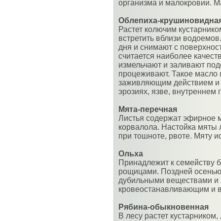
организма и малокровии. 
Облепиха-крушиновидна
Растет колючим кустарнико
встретить вблизи водоемов
дня и снимают с поверхнос
считается наиболее качест
измельчают и заливают под
процеживают. Такое масло 
заживляющим действием и 
эрозиях, язве, внутреннем 
Мята-перечная
Листья содержат эфирное м
корвалола. Настойка мяты 
при тошноте, рвоте. Мяту и
Ольха
Принадлежит к семейству 
рощицами. Поздней осенью
дубильными веществами и
кровеостанавливающим и 
Рябина-обыкновенная
В лесу растет кустарником,