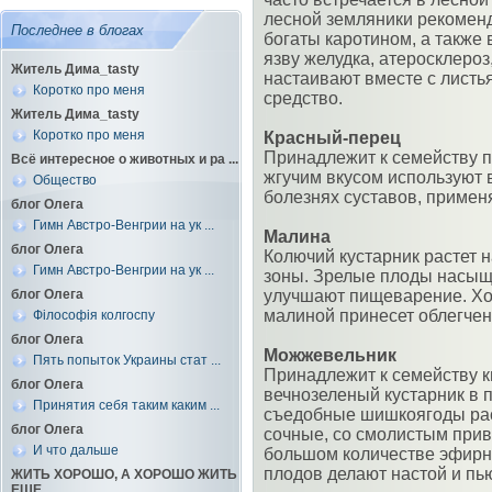
лесной земляники рекоменд
Последнее в блогах
богаты каротином, а также
язву желудка, атеросклеро
Житель Дима_tasty
настаивают вместе с листья
Коротко про меня
средство.
Житель Дима_tasty
Коротко про меня
Красный-перец
Принадлежит к семейству п
Всё интересное о животных и ра ...
жгучим вкусом используют 
Общество
болезнях суставов, примен
блог Олега
Гимн Австро-Венгрии на ук ...
Малина
блог Олега
Колючий кустарник растет 
Гимн Австро-Венгрии на ук ...
зоны. Зрелые плоды насыщ
блог Олега
улучшают пищеварение. Хо
малиной принесет облегчен
Філософія колгоспу
блог Олега
Можжевельник
Пять попыток Украины стат ...
Принадлежит к семейству к
блог Олега
вечнозеленый кустарник в 
Принятия себя таким каким ...
съедобные шишкоягоды рас
блог Олега
сочные, со смолистым прив
И что дальше
большом количестве эфирн
плодов делают настой и пью
ЖИТЬ ХОРОШО, А ХОРОШО ЖИТЬ
ЕЩЕ ...