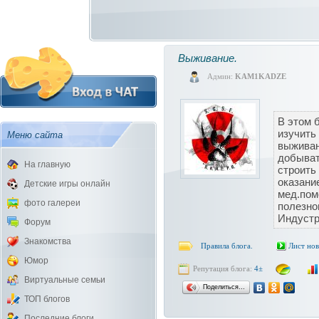
Выживание.
Админ:
KAM1KADZE
В этом 
изучить
Меню сайта
выживан
добыват
На главную
строить
оказани
Детские игры онлайн
мед.пом
фото галереи
полезно
Индустр
Форум
Знакомства
Правила блога.
Лист но
Юмор
Репутация блога:
4±
Виртуальные семьи
Поделиться…
ТОП блогов
Последние блоги