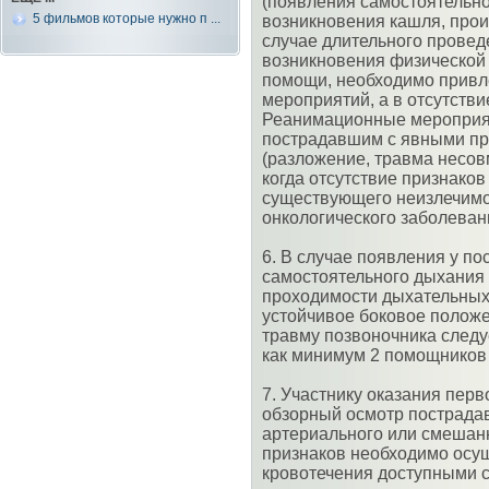
(появления самостоятельн
5 фильмов которые нужно п ...
возникновения кашля, прои
случае длительного прове
возникновения физической 
помощи, необходимо привл
мероприятий, а в отсутстви
Реанимационные мероприят
пострадавшим с явными пр
(разложение, травма несовм
когда отсутствие признако
существующего неизлечимо
онкологического заболевания
6. В случае появления у п
самостоятельного дыхания
проходимости дыхательных 
устойчивое боковое полож
травму позвоночника следу
как минимум 2 помощников 
7. Участнику оказания пер
обзорный осмотр пострадав
артериального или смешанн
признаков необходимо осу
кровотечения доступными 