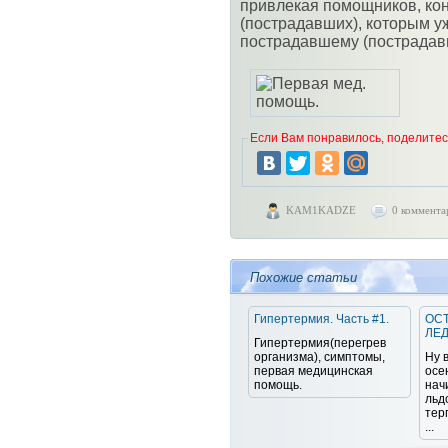
привлекая помощников, ко
(пострадавших), которым у
пострадавшему (пострадав
Если Вам понравилось, поделитесь
KAM1KADZE
0 коммента
Похожие статьи
Гипертермия. Часть #1.
ОС
ЛЕД
Гипертермия(перегрев
организма), симптомы,
Ну 
первая медицинская
осе
помощь.
нач
льд
тер
...