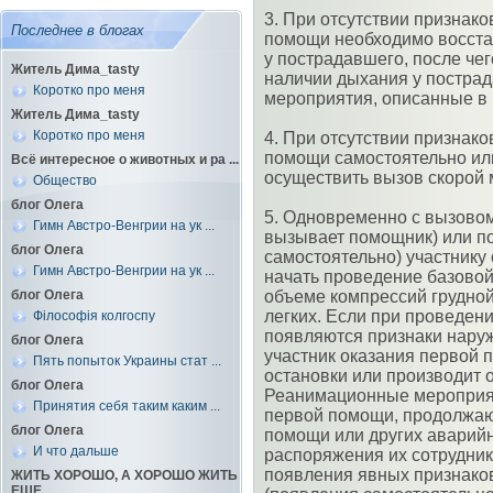
3. При отсутствии признако
Последнее в блогах
помощи необходимо восста
у пострадавшего, после чег
Житель Дима_tasty
наличии дыхания у пострад
Коротко про меня
мероприятия, описанные в п
Житель Дима_tasty
Коротко про меня
4. При отсутствии признак
помощи самостоятельно ил
Всё интересное о животных и ра ...
осуществить вызов скорой
Общество
блог Олега
5. Одновременно с вызово
Гимн Австро-Венгрии на ук ...
вызывает помощник) или п
блог Олега
самостоятельно) участнику
Гимн Австро-Венгрии на ук ...
начать проведение базовой
блог Олега
объеме компрессий грудной
легких. Если при проведе
Філософія колгоспу
появляются признаки наруж
блог Олега
участник оказания первой 
Пять попыток Украины стат ...
остановки или производит 
блог Олега
Реанимационные мероприят
Принятия себя таким каким ...
первой помощи, продолжаю
блог Олега
помощи или других аварий
И что дальше
распоряжения их сотрудник
появления явных признако
ЖИТЬ ХОРОШО, А ХОРОШО ЖИТЬ
ЕЩЕ ...