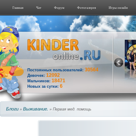
Главная
Чат
Форум
Фотогалерeя
Игры онлайн
30564
Постоянных пользователей:
12092
Девочек:
18471
Мальчиков:
6
Новых за сутки:
Блоги
Выживание.
»
» Первая мед. помощь