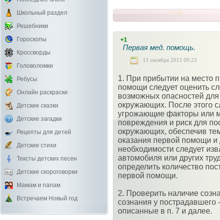
Школьный раздел
Решебники
Гороскопы
+1
Первая мед. помощь.
Кроссворды
11 октября 2015 09:23
Головоломки
1. При прибытии на место 
Ребусы
помощи следует оценить с
Онлайн раскраски
возможных опасностей для 
окружающих. После этого с
Детские сказки
угрожающие факторы или м
Детские загадки
повреждения и риск для по
окружающих, обеспечив те
Рецепты для детей
оказания первой помощи и 
Детские стихи
необходимости следует изв
автомобиля или других тру
Тексты детских песен
определить количество пос
Детские скороговорки
первой помощи.
Мамам и папам
2. Проверить наличие созн
Встречаем Новый год
сознания у пострадавшего 
описанные в п. 7 и далее.