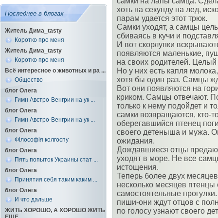
самки на лапы самца. Сдела
хоть на секунду на лед, иск
Последнее в блогах
парам удается этот трюк.
Самки уходят, а самцы цел
Житель Дима_tasty
сбиваясь в кучи и подставл
Коротко про меня
И вот скорлупки вскрывают
Житель Дима_tasty
появляются маленькие, пу
Коротко про меня
на своих родителей. Целый 
Но у них есть капля молока
Всё интересное о животных и ра ...
хотя бы один раз. Самцы жд
Общество
Вот они появляются на гор
блог Олега
криком. Самцы отвечают. По
Гимн Австро-Венгрии на ук ...
только к нему подойдет и т
блог Олега
самки возвращаются, кто-то
Гимн Австро-Венгрии на ук ...
оберегавшийся птенец поги
блог Олега
своего детеныша и мужа. О
Філософія колгоспу
ожидания.
Дождавшиеся отцы предают
блог Олега
уходят в море. Не все самц
Пять попыток Украины стат ...
истощения.
блог Олега
Теперь более двух месяцев 
Принятия себя таким каким ...
несколько месяцев птенцы 
блог Олега
самостоятельные прогулки.
И что дальше
пиши-они ждут отцов с по
ЖИТЬ ХОРОШО, А ХОРОШО ЖИТЬ
по голосу узнают своего де
ЕЩЕ ...