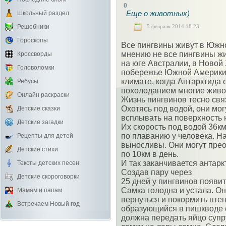
0
Еще о животных)
Школьный раздел
5 февраля 2014 18:23
Решебники
Гороскопы
Все пингвины живут в Юж
мнению не все пингвины жи
Кроссворды
на юге Австралии, в Новой
Головоломки
побережье Южной Америки.
климате, когда Антарктида 
Ребусы
похолоданием многие живот
Онлайн раскраски
Жизнь пингвинов тесно свя
Охотясь под водой, они мог
Детские сказки
всплывать на поверхность 
Детские загадки
Их скорость под водой 36км
по плаванию у человека. Н
Рецепты для детей
выносливы. Они могут прео
Детские стихи
по 10км в день.
И так заканчивается антарк
Тексты детских песен
Создав пару через
Детские скороговорки
25 дней у пингвинов появи
Самка голодна и устала. Он
Мамам и папам
вернуться и покормить пте
Встречаем Новый год
образующийся в пишкводе с
должна передать яйцо супр