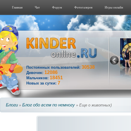
Главная
Чат
Форум
Фотогалерeя
Игры онлайн
30538
Постоянных пользователей:
12086
Девочек:
18451
Мальчиков:
7
Новых за сутки:
Блоги
Блог обо всем по немногу
»
» Еще о животных)