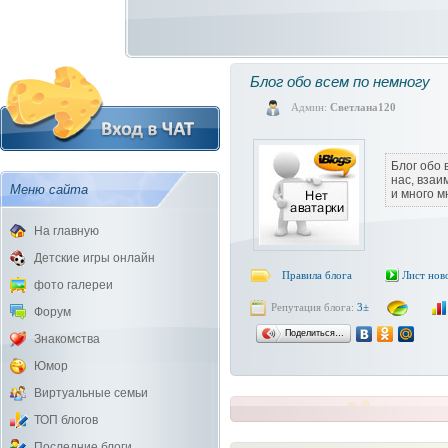
Блог обо всем по немногу
Админ:
Светлана120
Блог обо 
нас, вза
Меню сайта
и много м
На главную
Детские игры онлайн
Правила блога
Лист нов
фото галереи
Репутация блога:
3±
Форум
Поделиться…
Знакомства
Юмор
Виртуальные семьи
ТОП блогов
Последние блоги