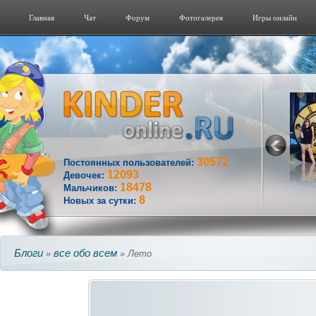
Главная
Чат
Форум
Фотогалерeя
Игры онлайн
30572
Постоянных пользователей:
12093
Девочек:
18478
Мальчиков:
8
Новых за сутки:
Блоги
все обо всем
»
» Лето