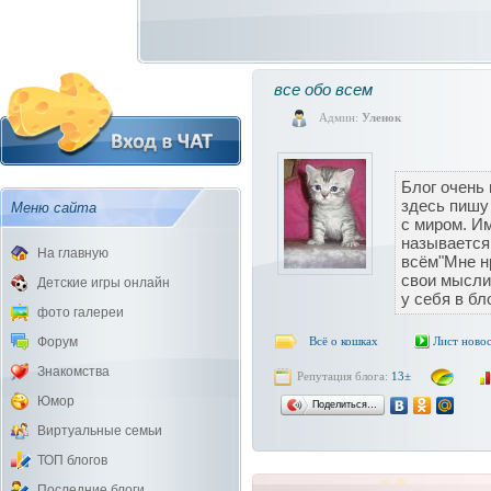
все обо всем
Админ:
Уленок
Блог очень 
здесь пишу
Меню сайта
с миром. И
называется
На главную
всём"Мне н
свои мысли
Детские игры онлайн
у себя в бл
фото галереи
Форум
Всё о кошках
Лист ново
Знакомства
Репутация блога:
13±
Юмор
Поделиться…
Виртуальные семьи
ТОП блогов
Последние блоги