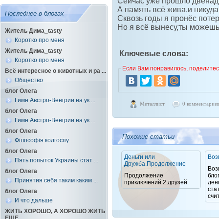
Сейчас уже прошло двенадц
А память всё жива,и никуда
Последнее в блогах
Сквозь годы я пронёс потер
Но я всё вынесу,ты можешь
Житель Дима_tasty
Коротко про меня
Житель Дима_tasty
Ключевые слова:
Коротко про меня
Если Вам понравилось, поделитесь
Всё интересное о животных и ра ...
Общество
блог Олега
Гимн Австро-Венгрии на ук ...
Металлист
0 комментарие
блог Олега
Гимн Австро-Венгрии на ук ...
блог Олега
Похожие статьи
Філософія колгоспу
блог Олега
Деньги или
Воз
Пять попыток Украины стат ...
Дружба.Продолжение
Воз
блог Олега
Продолжение
бло
Принятия себя таким каким ...
приключений 2 друзей.
ден
ста
блог Олега
счит
И что дальше
ЖИТЬ ХОРОШО, А ХОРОШО ЖИТЬ
ЕЩЕ ...