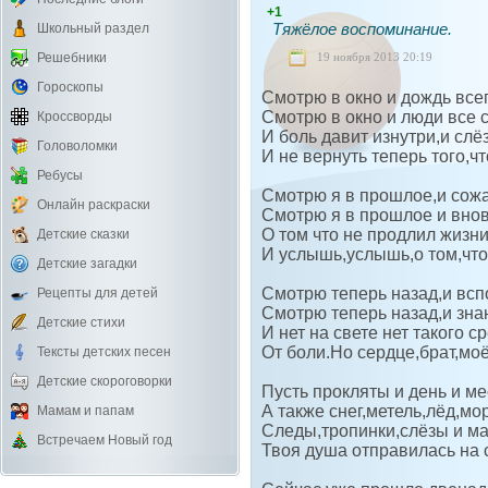
+1
Тяжёлое воспоминание.
Школьный раздел
19 ноября 2013 20:19
Решебники
Гороскопы
Смотрю в окно и дождь все
Смотрю в окно и люди все 
Кроссворды
И боль давит изнутри,и слё
Головоломки
И не вернуть теперь того,чт
Ребусы
Смотрю я в прошлое,и сожа
Онлайн раскраски
Смотрю я в прошлое и внов
О том что не продлил жизни
Детские сказки
И услышь,услышь,о том,что 
Детские загадки
Смотрю теперь назад,и всп
Рецепты для детей
Смотрю теперь назад,и зна
Детские стихи
И нет на свете нет такого с
От боли.Но сердце,брат,моё
Тексты детских песен
Детские скороговорки
Пусть прокляты и день и ме
А также снег,метель,лёд,мо
Мамам и папам
Следы,тропинки,слёзы и ма
Встречаем Новый год
Твоя душа отправилась на 