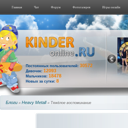
Главная
Чат
Форум
Фотогалерeя
Игры онлайн
30572
Постоянных пользователей:
12093
Девочек:
18478
Мальчиков:
8
Новых за сутки:
Блоги
Heavy Metall
»
» Тяжёлое воспоминание