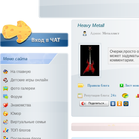
Heavy Metall
Админ:
Металлист
Очерки,просто о
может задумать
Меню сайта
комментарии.
На главную
Детские игры онлайн
Правила блога
Лист нов
фото галереи
Репутация блога:
24±
Форум
Поделиться…
Знакомства
Юмор
Виртуальные семьи
ТОП блогов
Последние блоги