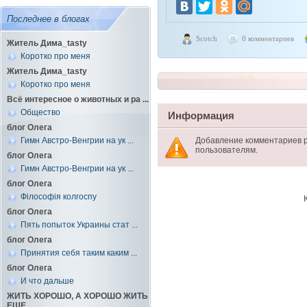
Последнее в блогах
Scotch
0 комментариев
Житель Дима_tasty
Коротко про меня
Житель Дима_tasty
Коротко про меня
Всё интересное о животных и ра ...
Общество
Информация
блог Олега
Гимн Австро-Венгрии на ук ...
Добавление комментариев 
пользователям.
блог Олега
Гимн Австро-Венгрии на ук ...
блог Олега
Філософія колгоспу
блог Олега
Пять попыток Украины стат ...
блог Олега
Принятия себя таким каким ...
блог Олега
И что дальше
ЖИТЬ ХОРОШО, А ХОРОШО ЖИТЬ
ЕЩЕ ...