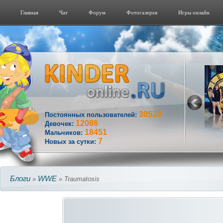
Главная
Чат
Форум
Фотогалерeя
Игры онлайн
30538
Постоянных пользователей:
12086
Девочек:
18451
Мальчиков:
7
Новых за сутки:
Блоги
WWE
»
» Traumatosis