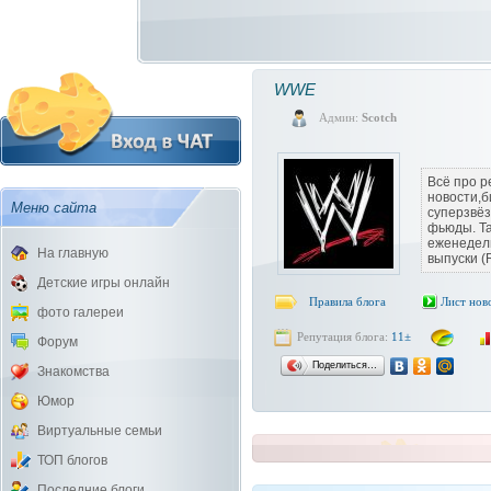
WWE
Админ:
Scotch
Всё про р
новости,
Меню сайта
суперзвёз
фьюды. Та
еженедел
На главную
выпуски (
Детские игры онлайн
Правила блога
Лист нов
фото галереи
Репутация блога:
11±
Форум
Поделиться…
Знакомства
Юмор
Виртуальные семьи
ТОП блогов
Последние блоги