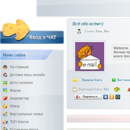
Всё обо всём=)
Админ:
Emo_Boy
Welkome, 
Желаю пр
Меню сайта
моего бло
На главную
Детские игры онлайн
Правила блога
Лист нов
фото галереи
Репутация блога:
15±
Форум
Поделиться…
Знакомства
Юмор
Виртуальные семьи
ТОП блогов
Последние блоги