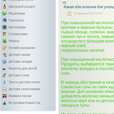
+3
Какая еда полезна для упот
Школьный раздел
16 февраля 2011 12:54
Решебники
Гороскопы
При повышенной кислотнос
крепкие и жирные бульоны 
Кроссворды
сырые овощи, соленья, мар
Головоломки
свежие лук и чеснок, лимон
копчености с большим коли
Ребусы
черный хлеб;
Онлайн раскраски
газированные напитки.
Детские сказки
При повышенной кислотнос
Детские загадки
Продукты выбираются таки
оболочку желудка и способ
Рецепты для детей
сока.
Детские стихи
В период обострения в кач
Тексты детских песен
слизистые супы из таких кр
Детские скороговорки
манная. Для усиления обв
добавлять молочно-яичные 
Мамам и папам
молотых круп или из детско
Встречаем Новый год
овощные супы.