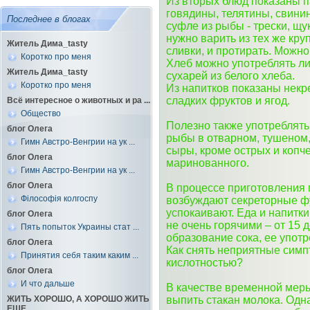
Из вторых блюд показаны 
говядины, телятины, свинин
Последнее в блогах
суфле из рыбы - трески, щу
нужно варить из тех же кру
Житель Дима_tasty
сливки, и протирать. Можно
Коротко про меня
Хлеб можно употреблять л
Житель Дима_tasty
сухарей из белого хлеба.
Коротко про меня
Из напитков показаны некр
сладких фруктов и ягод.
Всё интересное о животных и ра ...
Общество
Полезно также употреблять
блог Олега
рыбы в отварном, тушеном,
Гимн Австро-Венгрии на ук ...
сыры, кроме острых и копч
блог Олега
маринованного.
Гимн Австро-Венгрии на ук ...
блог Олега
В процессе приготовления 
Філософія колгоспу
возбуждают секреторные фу
успокаивают. Еда и напитк
блог Олега
не очень горячими – от 15 
Пять попыток Украины стат ...
образование сока, ее употр
блог Олега
Как снять неприятные сим
Принятия себя таким каким ...
кислотностью?
блог Олега
И что дальше
В качестве временной мер
ЖИТЬ ХОРОШО, А ХОРОШО ЖИТЬ
выпить стакан молока. Одн
ЕЩЕ ...