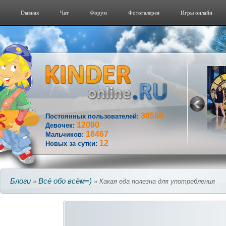
Главная
Чат
Форум
Фотогалерeя
Игры онлайн
30558
Постоянных пользователей:
12090
Девочек:
18467
Мальчиков:
12
Новых за сутки:
Блоги
Всё обо всём=)
»
» Какая еда полезна для употребления