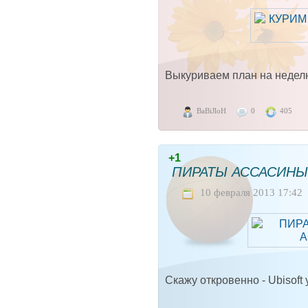
Выкуриваем план на неделю
BaBiJloH
0
405
+1
ПИРАТЫ АССАСИНЫ (T
10 февраля 2013 17:42
Скажу откровенно - Ubisoft