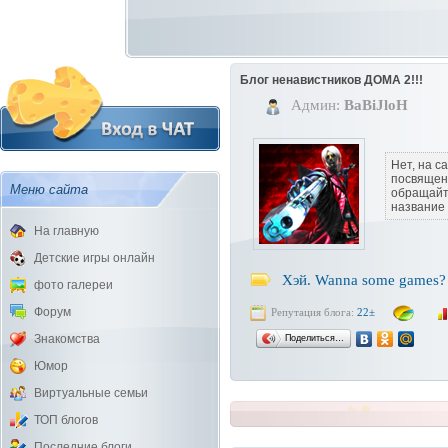
Блог ненавистников ДОМА 2!!!
Админ:
BaBiJloH
Нет, на с
посвящен 
Меню сайта
обращайт
название
На главную
Детские игры онлайн
Хэй. Wanna some games? 
фото галереи
Форум
Репутация блога:
22±
Поделиться…
Знакомства
Юмор
Виртуальные семьи
ТОП блогов
Последние блоги