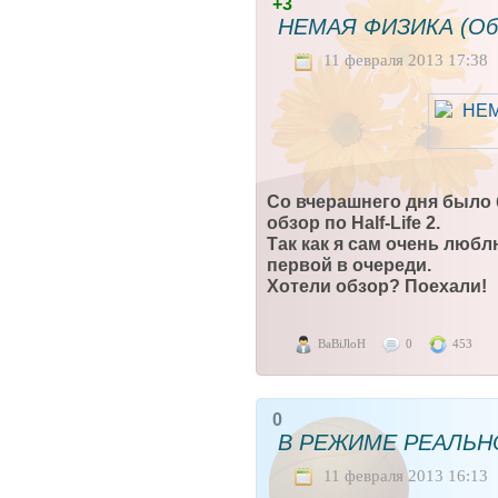
+3
НЕМАЯ ФИЗИКА (Обзор
11 февраля 2013 17:38
Со вчерашнего дня было 
обзор по Half-Life 2.
Так как я сам очень любл
первой в очереди.
Хотели обзор? Поехали!
BaBiJloH
0
453
0
В РЕЖИМЕ РЕАЛЬН
11 февраля 2013 16:13