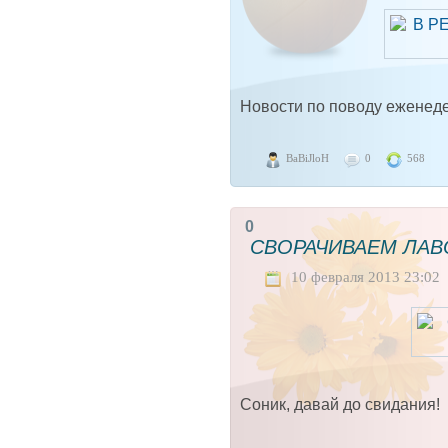
Новости по поводу еженеде
BaBiJloH
0
568
0
СВОРАЧИВАЕМ ЛАВ
10 февраля 2013 23:02
Соник, давай до свидания!