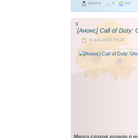
BaBiJloH
0
810
0
[Анонс] Call of Duty:
6 мая 2013 13:24
Много слухов ходило о н