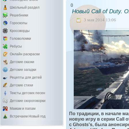
0
Школьный раздел
Новый Call of Duty. 
Решебники
3 мая 2014 13:06
Гороскопы
Кроссворды
Головоломки
Ребусы
Онлайн раскраски
Детские сказки
Детские загадки
Рецепты для детей
Детские стихи
Тексты детских песен
Детские скороговорки
Мамам и папам
По традиции, в начале мая
Встречаем Новый год
новую игру в серии Call of
с Ghosts's, была анонсиро