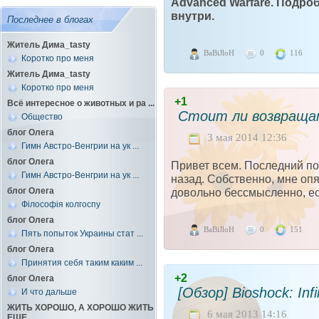
Advanced Warfare. Подроб
внутри.
Последнее в блогах
Житель Дима_tasty
BaBiJloH
0
116
Коротко про меня
Житель Дима_tasty
Коротко про меня
+1
Всё интересное о животных и ра ...
Стоит ли возвраща
Общество
блог Олега
3 мая 2014 12:36
Гимн Австро-Венгрии на ук ...
блог Олега
Привет всем. Последний по
Гимн Австро-Венгрии на ук ...
назад. Собственно, мне опят
довольно бессмысленно, есл
блог Олега
Філософія колгоспу
блог Олега
BaBiJloH
0
151
Пять попыток Украины стат ...
блог Олега
Принятия себя таким каким ...
+2
блог Олега
[Обзор] Bioshock: Infi
И что дальше
ЖИТЬ ХОРОШО, А ХОРОШО ЖИТЬ
6 мая 2013 14:16
ЕЩЕ ...