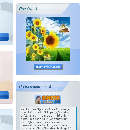
Погодка ;)
Показать погоду
Наша кнопочка :о)