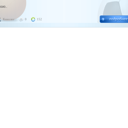
наю..
Кинолог
0
152