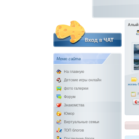
Алый 
Меню сайта
На главную
Детские игры онлайн
жизнь б
фото галереи
Форум
Знакомства
Юмор
Виртуальные семьи
ТОП блогов
Последние блоги