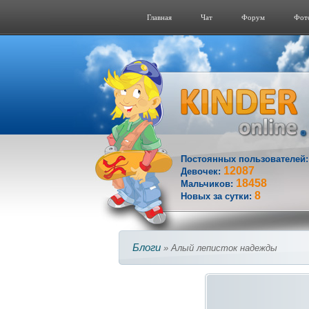
Главная
Чат
Форум
Фот
Постоянных пользователей
12087
Девочек:
18458
Мальчиков:
8
Новых за сутки:
Блоги
» Алый леписток надежды