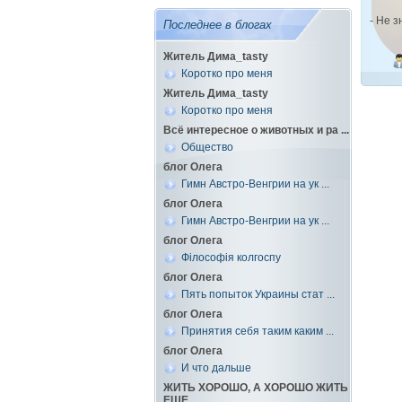
- Не з
Последнее в блогах
Житель Дима_tasty
Коротко про меня
Житель Дима_tasty
Коротко про меня
Всё интересное о животных и ра ...
Общество
блог Олега
Гимн Австро-Венгрии на ук ...
блог Олега
Гимн Австро-Венгрии на ук ...
блог Олега
Філософія колгоспу
блог Олега
Пять попыток Украины стат ...
блог Олега
Принятия себя таким каким ...
блог Олега
И что дальше
ЖИТЬ ХОРОШО, А ХОРОШО ЖИТЬ
ЕЩЕ ...