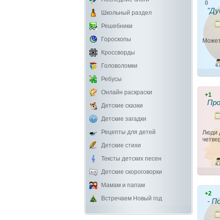
0
"Ду
Школьный раздел
Решебники
Гороскопы
Может 
Кроссворды
Головоломки
Ребусы
Онлайн раскраски
+1
Пр
Детские сказки
Детские загадки
Рецепты для детей
Люди 
четвер
Детские стихи
Тексты детских песен
Детские скороговорки
Мамам и папам
+2
Встречаем Новый год
- П