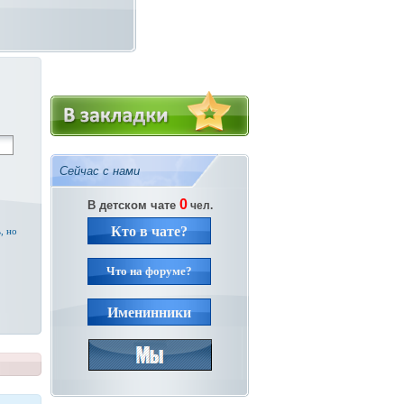
Сейчас с нами
0
В детском чате
чел.
Кто в чате?
, но
Что на форуме?
Именинники