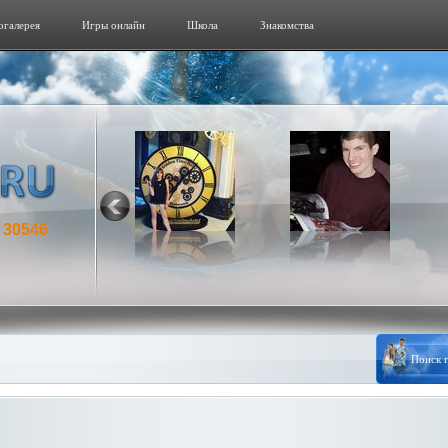
огалерeя
Игры онлайн
Школа
Знакомства
30546
: