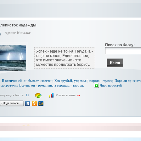
леписток надежды
Админ:
Кинолог
Поиск по блогу:
Успех - еще не точка. Неудача -
еще не конец. Единственное,
что имеет значение - это
мужество продолжать борьбу.
В отличие ей, он бывает известен, Как грубый, упрямый, порою - глупец. Пора ли признать
ыстротечна В душе он - романтик, а сердцем - творец.
Лист новостей
Репутация блога:
1±
Место в топе:
--
Поделиться…