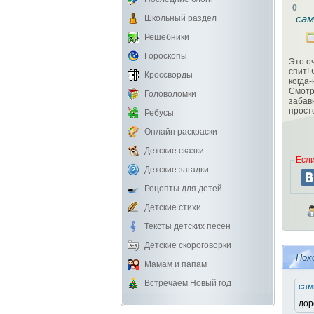
0
сам
Школьный раздел
Решебники
Гороскопы
Это о
спит!
Кроссворды
когда
Смотр
Головоломки
забав
прост
Ребусы
Онлайн раскраски
Детские сказки
Если
Детские загадки
Рецепты для детей
Детские стихи
Тексты детских песен
Детские скороговорки
Пох
Мамам и папам
Встречаем Новый год
сам
дор