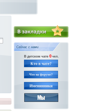
Сейчас с нами
0
В детском чате
чел.
Кто в чате?
Что на форуме?
Именинники