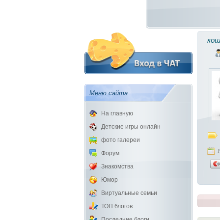
кош
Меню сайта
На главную
Детские игры онлайн
фото галереи
Форум
Знакомства
Юмор
Виртуальные семьи
ТОП блогов
Последние блоги