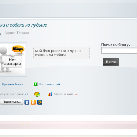
ки и собаки ко лудьше
Админ:
Танюша
Поиск по блогу:
мой блог решит кто лучше
кошки или собаки
Правила блога
Лист новостей
Репутация блога:
7±
Место в топе:
--
Поделиться…