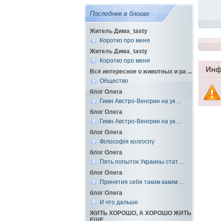
Последнее в блогах
Житель Дима_tasty
Коротко про меня
Житель Дима_tasty
Коротко про меня
Инф
Всё интересное о животных и ра ...
Общество
блог Олега
Гимн Австро-Венгрии на ук ...
блог Олега
Гимн Австро-Венгрии на ук ...
блог Олега
Філософія колгоспу
блог Олега
Пять попыток Украины стат ...
блог Олега
Принятия себя таким каким ...
блог Олега
И что дальше
ЖИТЬ ХОРОШО, А ХОРОШО ЖИТЬ
ЕЩЕ ...