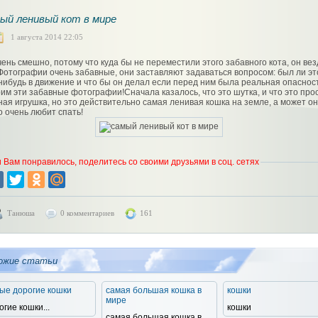
ый ленивый кот в мире
1 августа 2014 22:05
чень смешно, потому что куда бы не переместили этого забавного кота, он вез
 Фотографии очень забавные, они заставляют задаваться вопросом: был ли эт
-нибудь в движение и что бы он делал если перед ним была реальная опасност
им эти забавные фотографии!Сначала казалось, что это шутка, и что это про
ная игрушка, но это действительно самая ленивая кошка на земле, а может о
о очень любит спать!
 Вам понравилось, поделитесь со своими друзьями в соц. сетях
Танюша
0 комментариев
161
ожие статьи
ые дорогие кошки
самая большая кошка в
кошки
мире
огие кошки...
кошки
самая большая кошка в