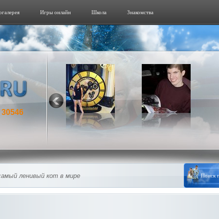
огалерeя
Игры онлайн
Школа
Знакомства
30546
:
самый ленивый кот в мире