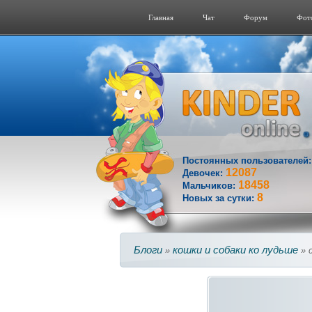
Главная
Чат
Форум
Фот
Постоянных пользователей
12087
Девочек:
18458
Мальчиков:
8
Новых за сутки:
Блоги
кошки и собаки ко лудьше
»
» 