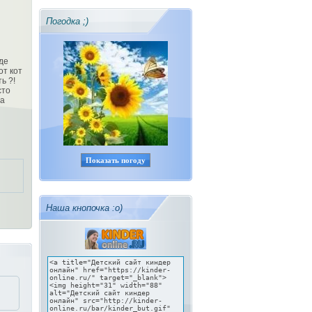
Погодка ;)
де
от кот
ь ?!
сто
на
Показать погоду
Наша кнопочка :о)