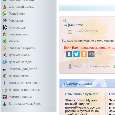
Школьный раздел
Решебники
Гороскопы
+2
#Цитаты
Кроссворды
8 июля 2015 22:38
Головоломки
Больше не приходите в мою жизни,
Ребусы
Если Вам понравилось, поделитесь
Онлайн раскраски
Детские сказки
Детские загадки
Teff_f
0 комментариев
Рецепты для детей
Детские стихи
Тексты детских песен
Похожие статьи
Детские скороговорки
Стих "Жить с музыкой"
Сти
Мамам и папам
Живи - громко!Музыки
Зач
Встречаем Новый год
накачай.Подпевай -
поя
громко!Музыку с другом
в т
ровняй.И пусть в жизни
Зач
твоей Иногда б ...
разж