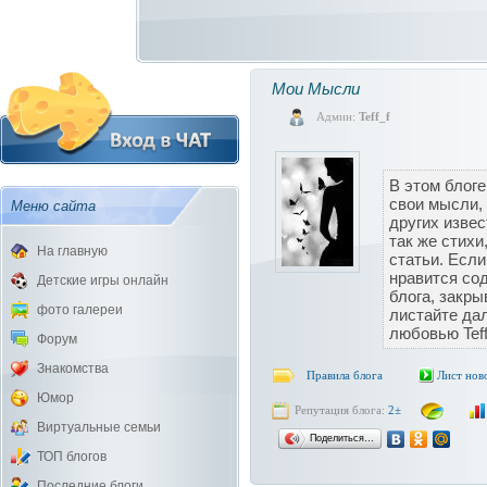
Мои Мысли
Админ:
Teff_f
В этом блоге
свои мысли,
Меню сайта
других извес
так же стихи
На главную
статьи. Если
нравится со
Детские игры онлайн
блога, закры
фото галереи
листайте да
любовью Teff
Форум
Знакомства
Правила блога
Лист нов
Юмор
Репутация блога:
2±
Виртуальные семьи
Поделиться…
ТОП блогов
Последние блоги