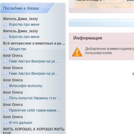
Последнее в блогах
Житель Дима_tasty
Коротко про меня
Житель Дима_tasty
Коротко про меня
Информация
Всё интересное о животных и ра ...
Добавление комментариев 
Общество
пользователям.
блог Олега
Гимн Австро-Венгрии на ук ...
блог Олега
Гимн Австро-Венгрии на ук ...
блог Олега
Філософія колгоспу
блог Олега
Пять попыток Украины стат ...
блог Олега
Принятия себя таким каким ...
блог Олега
И что дальше
ЖИТЬ ХОРОШО, А ХОРОШО ЖИТЬ
ЕЩЕ ...