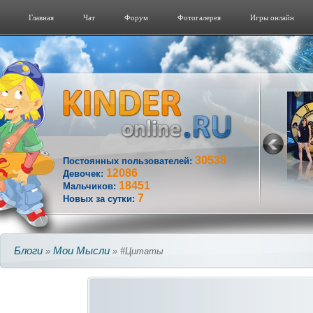
Главная
Чат
Форум
Фотогалерeя
Игры онлайн
30538
Постоянных пользователей:
12086
Девочек:
18451
Мальчиков:
7
Новых за сутки:
Блоги
Мои Мысли
»
» #Цитаты