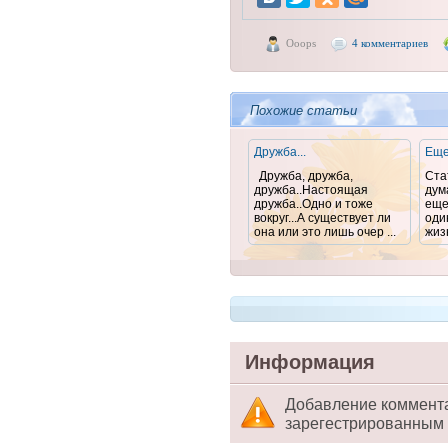
Ooops
4 комментариев
Похожие статьи
Дружба...
Еще
Дружба, дружба,
Ста
дружба..Настоящая
дума
дружба..Одно и тоже
еще
вокруг...А существует ли
оди
она или это лишь очер ...
жизн
Информация
Добавление коммент
зарегестрированным 