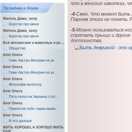
что в женских шмотках, чт
Последнее в блогах
-4-
Смех. Что может быть л
Житель Дима_tasty
Парням этого не понять :
Коротко про меня
-5-
Можно пользоваться кос
Житель Дима_tasty
спрятать прыщи и другие
Коротко про меня
достоинства.
Всё интересное о животных и ра ...
Общество
блог Олега
Гимн Австро-Венгрии на ук ...
блог Олега
Гимн Австро-Венгрии на ук ...
блог Олега
Філософія колгоспу
блог Олега
Пять попыток Украины стат ...
блог Олега
Принятия себя таким каким ...
блог Олега
И что дальше
ЖИТЬ ХОРОШО, А ХОРОШО ЖИТЬ
ЕЩЕ ...