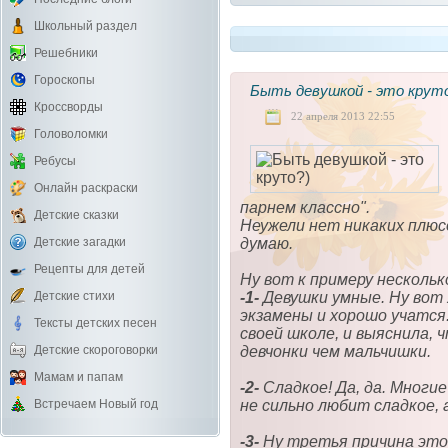
Школьный раздел
Решебники
Гороскопы
Быть девушкой - это крут
Кроссворды
22 апреля 2013 22:55
Головоломки
Ребусы
Онлайн раскраски
парнем классно".
Детские сказки
Неужели нет никаких плюс
думаю.
Детские загадки
Рецепты для детей
Ну вот к примеру нескольк
-1-
Девушки умные. Ну вот
Детские стихи
экзамены и хорошо учатся
Тексты детских песен
своей школе, и выяснила,
девчонки чем мальчишки.
Детские скороговорки
Мамам и папам
-2-
Сладкое! Да, да. Многи
не сильно любит сладкое, 
Встречаем Новый год
-3-
Ну третья причина это