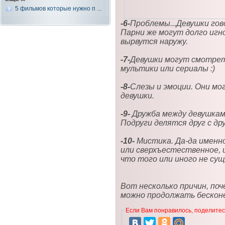
5 фильмов которые нужно п ...
-6-
Проблемы...Девушки гов
Парни же могут долго игно
вырвутся наружу.
-7-
Девушки могут смотреть
мультики или сериалы :)
-8-
Слезы и эмоции. Они мог
девушки.
-9-
Дружба между девушками
Подруги делятся друг с др
-10-
Мистика. Да-да именн
или сверхъестественное, и
что того или иного не су
Вот несколько причин, по
можно продолжать бесконеч
Если Вам понравилось, поделитесь