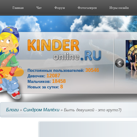
Главная
Чат
Форум
Фотогалерeя
Игры онлайн
30546
Постоянных пользователей:
12087
Девочек:
18458
Мальчиков:
8
Новых за сутки:
Блоги
Синдром Малёхи
»
» Быть девушкой - это круто?)