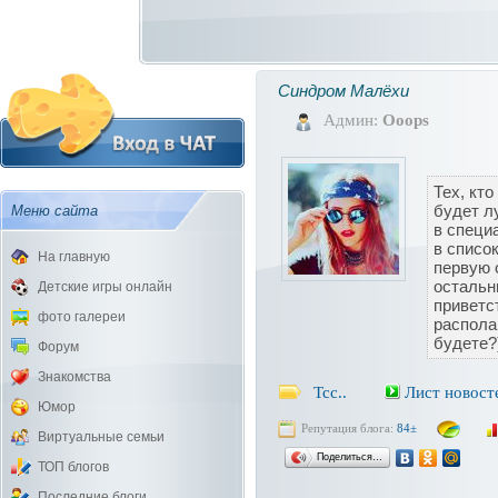
Синдром Малёхи
Админ:
Ooops
Тех, кто
будет л
Меню сайта
в специ
в списо
На главную
первую 
остальн
Детские игры онлайн
приветс
фото галереи
располаг
будете?
Форум
Знакомства
Тсс..
Лист новост
Юмор
Репутация блога:
84±
Виртуальные семьи
Поделиться…
ТОП блогов
Последние блоги