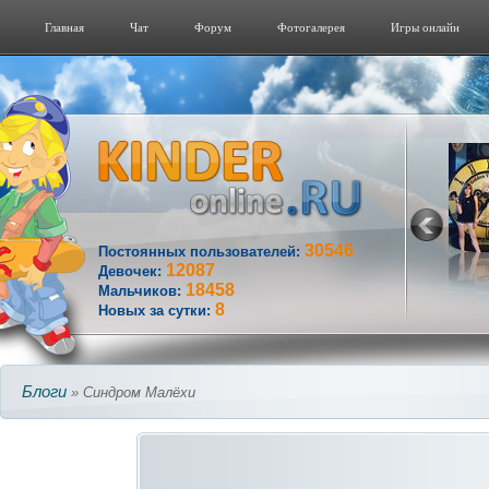
Главная
Чат
Форум
Фотогалерeя
Игры онлайн
30546
Постоянных пользователей:
12087
Девочек:
18458
Мальчиков:
8
Новых за сутки:
Блоги
» Синдром Малёхи