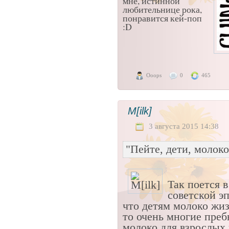
мне, истинной
любительнице рока,
понравится кей-поп
:D
Ooops
0
465
М[ilk]
3 августа 2015 14:38
"Пейте, дети, молоко
Так поется 
советской э
что детям молоко жи
то очень многие преб
молоко для взрослых 