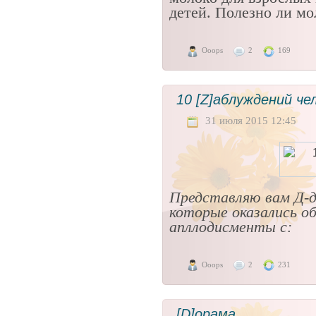
детей. Полезно ли м
Ooops
2
169
10 [Z]аблуждений че
31 июля 2015 12:45
Представляю вам Д-д
которые оказались 
апллодисменты с:
Ooops
2
231
[D]орама