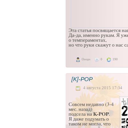
Эта статья посвящается 
Да-да, именно рукам. Я уже
о темпераментах,
но что руки скажут о нас с
Ooops
0
190
[K]-POP
4 августа 2015 17:34
Совсем недавно (3-4
мес. назад)
K-POP
подсела на
.
Я даже подумать о
таком не могла, что