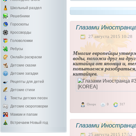
Школьный раздел
Решебники
Гороскопы
Глазами Иностранца
Кроссворды
27 августа 2015 10:28
Головоломки
Ребусы
Многие европейцы утверж
воды, похожи друг на др
Онлайн раскраски
китайца от японца и, тем
Детские сказки
попытаемся разобраться
китайцев.
Детские загадки
Рецепты для детей
Детские стихи
Тексты детских песен
Ooops
0
317
Детские скороговорки
Мамам и папам
Встречаем Новый год
Глазами Иностранца
25 августа 2015 17:52