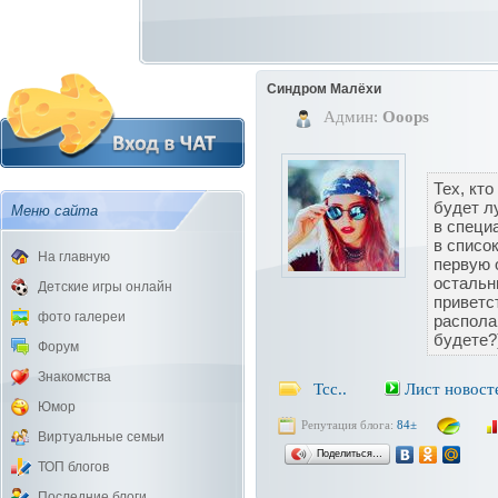
Синдром Малёхи
Админ:
Ooops
Тех, кто
будет л
Меню сайта
в специ
в списо
На главную
первую 
остальн
Детские игры онлайн
приветс
фото галереи
располаг
будете?
Форум
Знакомства
Тсс..
Лист новост
Юмор
Репутация блога:
84±
Виртуальные семьи
Поделиться…
ТОП блогов
Последние блоги