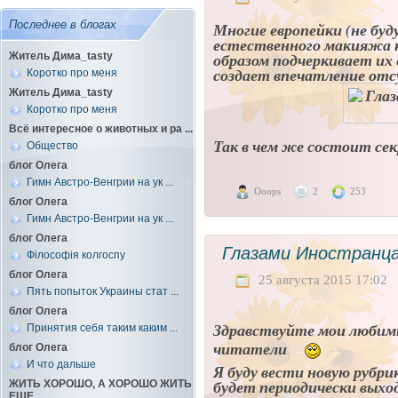
Последнее в блогах
Многие европейки (не буд
естественного макияжа 
образом подчеркивает их
Житель Дима_tasty
создает впечатление от
Коротко про меня
Житель Дима_tasty
Коротко про меня
Всё интересное о животных и ра ...
Так в чем же состоит се
Общество
блог Олега
Гимн Австро-Венгрии на ук ...
Ooops
2
253
блог Олега
Гимн Австро-Венгрии на ук ...
блог Олега
Глазами Иностранца
Філософія колгоспу
блог Олега
25 августа 2015 17:02
Пять попыток Украины стат ...
блог Олега
Здравствуйте мои любим
Принятия себя таким каким ...
читатели
блог Олега
И что дальше
Я буду вести новую рубри
будет периодически выход
ЖИТЬ ХОРОШО, А ХОРОШО ЖИТЬ
ЕЩЕ ...