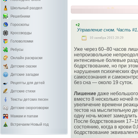
Школьный раздел
Решебники
Гороскопы
+2
Управление сном. Часть #1
Кроссворды
10 октября 2015 20:29
Головоломки
Уже через 60–80 часов ли
Ребусы
непроизвольное непреодоли
Онлайн раскраски
интенсивные болевые разд
бодрствование, но при это
Детские сказки
нарушения психических фу
Детские загадки
самосознания и самоконтро
без сна — около 19 суток.
Рецепты для детей
Детские стихи
Лишение
даже небольшого 
вместо 8 несколько ночей 
Тексты детских песен
увеличение времени реакци
Детские скороговорки
тестов на мыслительную де
одну ночь может замедлить
Мамам и папам
После бодрствования 17–19
Встречаем Новый год
состоянию, когда в крови 0
бодрствование эквивалентн