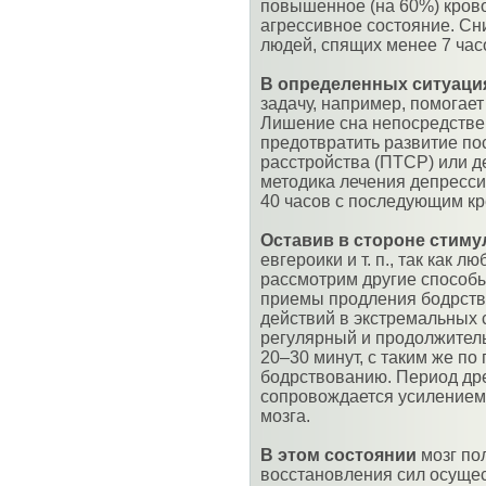
повышенное (на 60%) крово
агрессивное состояние. Сни
людей, спящих менее 7 часо
В определенных ситуац
задачу, например, помогае
Лишение сна непосредстве
предотвратить развитие по
расстройства (ПТСР) или д
методика лечения депресси
40 часов с последующим кр
Оставив в стороне стим
евгероики и т. п., так как
рассмотрим другие способ
приемы продления бодрство
действий в экстремальных 
регулярный и продолжитель
20–30 минут, с таким же п
бодрствованию. Период др
сопровождается усилением 
мозга.
В этом состоянии
мозг по
восстановления сил осущес