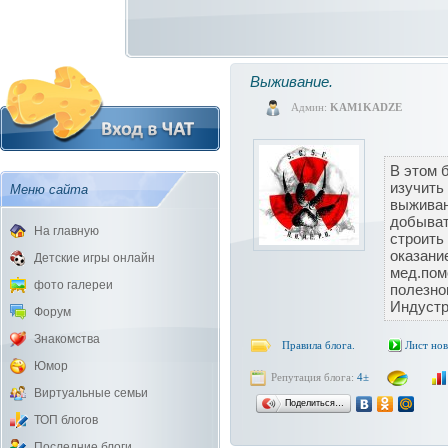
Выживание.
Админ:
KAM1KADZE
В этом 
изучить
Меню сайта
выживан
добыват
На главную
строить
оказани
Детские игры онлайн
мед.пом
фото галереи
полезно
Индустр
Форум
Знакомства
Правила блога.
Лист но
Юмор
Репутация блога:
4±
Виртуальные семьи
Поделиться…
ТОП блогов
Последние блоги