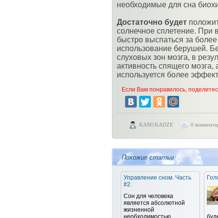
необходимые для сна биох
Достаточно будет
положит
солнечное сплетение. При 
быстро выспаться за более
использование берушей. Бе
слуховых зон мозга, в резу
активность спящего мозга, 
используется более эффект
Если Вам понравилось, поделитесь
KAM1KADZE
0 коммента
Похожие статьи
Управление сном. Часть
Гол
#2.
Сон для человека
является абсолютной
жизненной
необходимостью.
буд