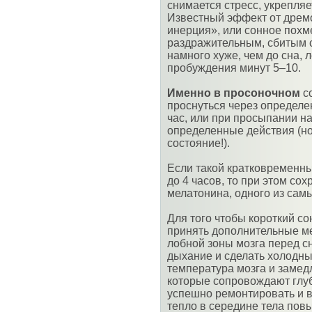
снимается стресс, укрепляе
Известный эффект от дрем
инерция», или сонное похме
раздражительным, сбитым 
намного хуже, чем до сна, 
пробуждения минут 5–10.
Именно в просоночном
со
проснуться через определ
час, или при просыпании н
определенные действия (но
состояние!).
Если такой кратковременны
до 4 часов, то при этом со
мелатонина, одного из сам
Для того чтобы короткий с
принять дополнительные м
лобной зоны мозга перед с
дыхание и сделать холодны
температура мозга и замед
которые сопровождают глу
успешно ремонтировать и в
тепло в середине тела пов