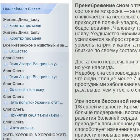
Пренебрежение сном
в те
Последнее в блогах
состояние микросна — явле
отключается на несколько с
Житель Дима_tasty
приходит в полный упадок, 
Коротко про меня
бодрствования. Человеку тр
Житель Дима_tasty
наяву. Ухудшаются биохими
Коротко про меня
усиливается выброс стресс
уровень натрия и калия, а
Всё интересное о животных и ра ...
близкие по своему составу 
Общество
блог Олега
Достаточно пересечь при э
Гимн Австро-Венгрии на ук ...
но уже навсегда.
блог Олега
Недобор сна сопровождает
Гимн Австро-Венгрии на ук ...
что люди, спящие менее 7 ч
блог Олега
простудными заболеваниями
раза выше, чем у тех, кто с
Філософія колгоспу
блог Олега
Уже
после бессонной ноч
Пять попыток Украины стат ...
1/3 своей мощности. Кроме 
блог Олега
больше подвержены воспа
Принятия себя таким каким ...
развития болезней сердца.
блог Олега
приводит к повышенному п
И что дальше
способствует изменениям к
привести к повышению уров
ЖИТЬ ХОРОШО, А ХОРОШО ЖИТЬ
ЕЩЕ ...