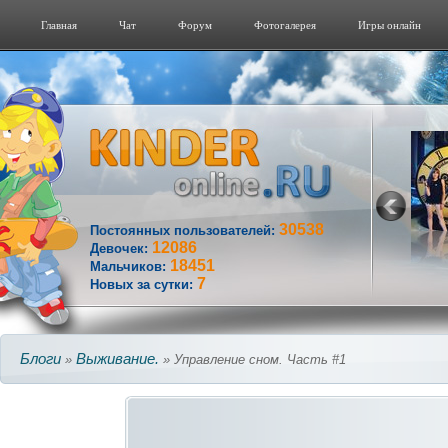
Главная
Чат
Форум
Фотогалерeя
Игры онлайн
30538
Постоянных пользователей:
12086
Девочек:
18451
Мальчиков:
7
Новых за сутки:
Блоги
Выживание.
»
» Управление сном. Часть #1