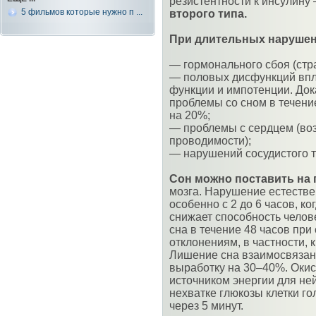
резистентности к инсулину
5 фильмов которые нужно п ...
второго типа.
При длительных нарушени
— гормонального сбоя (стр
— половых дисфункций впл
функции и импотенции. Док
проблемы со сном в течени
на 20%;
— проблемы с сердцем (во
проводимости);
— нарушений сосудистого то
Сон можно поставить на 
мозга. Нарушение естестве
особенно с 2 до 6 часов, ко
снижает способность челов
сна в течение 48 часов при
отклонениям, в частности,
Лишение сна взаимосвязан
выработку на 30–40%. Оки
источником энергии для не
нехватке глюкозы клетки го
через 5 минут.