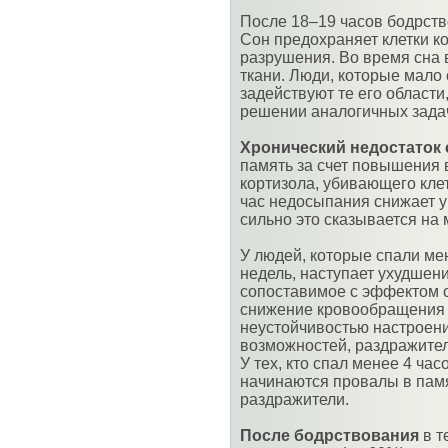
После 18–19 часов бодрств
Сон предохраняет клетки к
разрушения. Во время сна 
ткани. Люди, которые мало 
задействуют те его области
решении аналогичных зада
Хронический недостаток 
память за счет повышения 
кортизола, убивающего кле
час недосыпания снижает 
сильно это сказывается на
У людей, которые спали мен
недель, наступает ухудшени
сопоставимое с эффектом о
снижение кровообращения 
неустойчивостью настроен
возможностей, раздражител
У тех, кто спал менее 4 час
начинаются провалы в памя
раздражители.
После бодрствования
в т