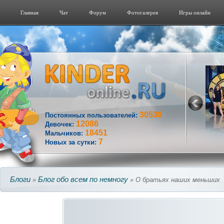
Главная
Чат
Форум
Фотогалерeя
Игры онлайн
30538
Постоянных пользователей:
12086
Девочек:
18451
Мальчиков:
7
Новых за сутки:
Блоги
Блог обо всем по немногу
»
» О братьях наших меньших