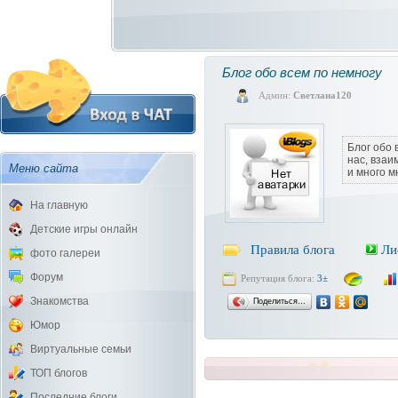
Блог обо всем по немногу
Админ:
Светлана120
Блог обо 
нас, вза
Меню сайта
и много м
На главную
Детские игры онлайн
Правила блога
Ли
фото галереи
Форум
Репутация блога:
3±
Знакомства
Поделиться…
Юмор
Виртуальные семьи
ТОП блогов
Последние блоги