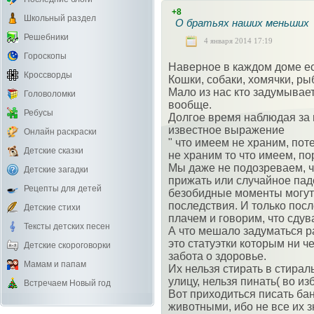
+8
Школьный раздел
О братьях наших меньших
Решебники
4 января 2014 17:19
Гороскопы
Наверное в каждом доме е
Кроссворды
Кошки, собаки, хомячки, рыб
Мало из нас кто задумывает
Головоломки
вообще.
Ребусы
Долгое время наблюдая за в
известное выражение
Онлайн раскраски
" что имеем не храним, по
Детские сказки
не храним то что имеем, п
Мы даже не подозреваем, ч
Детские загадки
прижать или случайное пад
Рецепты для детей
безобидные моменты могут
последствия. И только после
Детские стихи
плачем и говорим, что сдув
Тексты детских песен
А что мешало задуматься р
это статуэтки которым ни ч
Детские скороговорки
забота о здоровье.
Мамам и папам
Их нельзя стирать в стира
улицу, нельзя пинать( во и
Встречаем Новый год
Вот приходиться писать б
животными, ибо не все их з