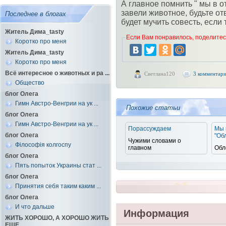
А главное помнить " мы в о
завели животное, будьте от
Последнее в блогах
будет мучить совесть, если
Житель Дима_tasty
Если Вам понравилось, поделитесь
Коротко про меня
Житель Дима_tasty
Коротко про меня
Всё интересное о животных и ра ...
Светлана120
3 комментар
Общество
блог Олега
Гимн Австро-Венгрии на ук ...
Похожие статьи
блог Олега
Гимн Австро-Венгрии на ук ...
Порассуждаем
Мы 
блог Олега
"Об
Чужими словами о
Філософія колгоспу
главном
Обл
блог Олега
Пять попыток Украины стат ...
блог Олега
Принятия себя таким каким ...
блог Олега
И что дальше
Информация
ЖИТЬ ХОРОШО, А ХОРОШО ЖИТЬ
ЕЩЕ ...