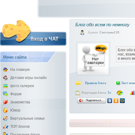
Блог обо всем по немногу
Админ:
Светлана120
Блог обо 
нас, вза
Меню сайта
и много м
На главную
Детские игры онлайн
Правила блога
Лист нов
фото галереи
Репутация блога:
3±
Форум
Поделиться…
Знакомства
Юмор
Виртуальные семьи
ТОП блогов
Последние блоги