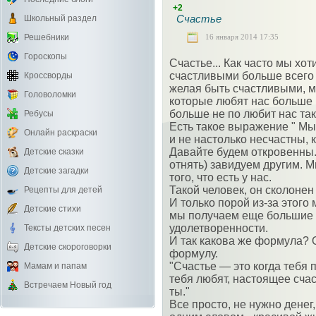
+2
Счастье
Школьный раздел
16 января 2014 17:35
Решебники
Гороскопы
Счастье... Как часто мы хо
счастливыми больше всего н
Кроссворды
желая быть счастливыми, мы
Головоломки
которые любят нас больше в
больше не по любит нас так
Ребусы
Есть такое выражение " Мы
Онлайн раскраски
и не настолько несчастны, 
Давайте будем откровенны.
Детские сказки
отнять) завидуем другим. Мы
Детские загадки
того, что есть у нас.
Такой человек, он сколонен
Рецепты для детей
И только порой из-за этого 
Детские стихи
мы получаем еще большие 
удолетворенности.
Тексты детских песен
И так какова же формула? 
Детские скороговорки
формулу.
"Счастье — это когда тебя 
Мамам и папам
тебя любят, настоящее сча
Встречаем Новый год
ты."
Все просто, не нужно денег