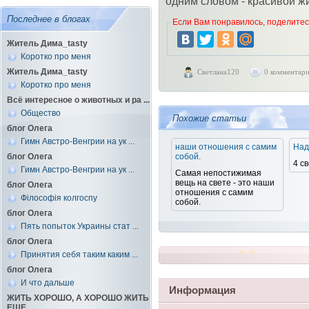
одним словом - красивой жи
Последнее в блогах
Если Вам понравилось, поделитесь
Житель Дима_tasty
Коротко про меня
Житель Дима_tasty
Светлана120
0 комментар
Коротко про меня
Всё интересное о животных и ра ...
Общество
Похожие статьи
блог Олега
Гимн Австро-Венгрии на ук ...
наши отношения с самим
Над
блог Олега
собой.
4 с
Гимн Австро-Венгрии на ук ...
Самая непостижимая
вещь на свете - это наши
блог Олега
отношения с самим
Філософія колгоспу
собой.
блог Олега
Пять попыток Украины стат ...
блог Олега
Принятия себя таким каким ...
блог Олега
И что дальше
Информация
ЖИТЬ ХОРОШО, А ХОРОШО ЖИТЬ
ЕЩЕ ...