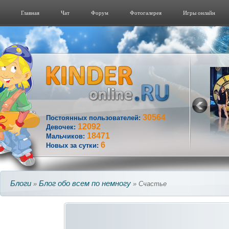
Главная
Чат
Форум
Фотогалерeя
Игры онлайн
30564
Постоянных пользователей:
12092
Девочек:
18471
Мальчиков:
6
Новых за сутки:
Блоги
Блог обо всем по немногу
»
» Счастье