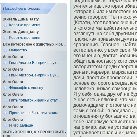
родителями. И тогда челове
учительницы, которая вбива
Последнее в блогах
которая была им постоянно
вечно говорил: "Ты плохо у
Житель Дима_tasty
(Кстати, этот вопрос очень
Коротко про меня
в кого же мы действительно
Житель Дима_tasty
взглянуть на себя другими г
Коротко про меня
плохи, как привыкли думать
сравнения. Главное - найти
Всё интересное о животных и ра ...
естественно, у всех свои. Ч
Общество
его мнению, достиг больши
блог Олега
общительностью: у кого ско
Гимн Австро-Венгрии на ук ...
авторитетом среди сверстн
блог Олега
деньги, карьера, марка авт
Гимн Австро-Венгрии на ук ...
дачи, престиж профессии - у
блог Олега
основе которого всегда лежи
Філософія колгоспу
человека низкая самооценка
Я у себя одна, другой не буд
блог Олега
У нас есть иллюзия, что мы
Пять попыток Украины стат ...
домочадцами и строим с н
блог Олега
сами с собой: "я родилась",
Принятия себя таким каким ...
отношения (у большинства 
блог Олега
себе напрямую зависит на
И что дальше
например, вас не устраивае
ЖИТЬ ХОРОШО, А ХОРОШО ЖИТЬ
устраивает начальник, можн
ЕЩЕ ...