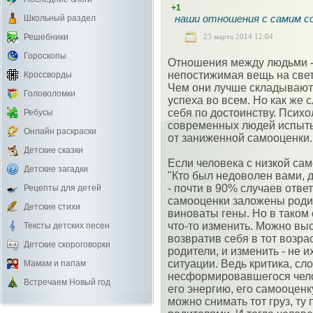
+1
наши отношения с самим со
Школьный раздел
23 марта 2014 12:04
Решебники
Гороскопы
Отношения между людьми - 
непостижимая вещь на свет
Кроссворды
Чем они лучше складываютс
Головоломки
успеха во всем. Но как же 
себя по достоинству. Психо
Ребусы
современных людей испыты
Онлайн раскраски
от заниженной самооценки.
Детские сказки
Если человека с низкой сам
Детские загадки
"Кто был недоволен вами, 
- почти в 90% случаев отве
Рецепты для детей
самооценки заложены родите
Детские стихи
виноваты гены. Но в таком
что-то изменить. Можно выс
Тексты детских песен
возвратив себя в тот возра
Детские скороговорки
родители, и изменить - не и
ситуации. Ведь критика, сл
Мамам и папам
несформировавшегося чело
Встречаем Новый год
его энергию, его самооцен
можно снимать тот груз, ту