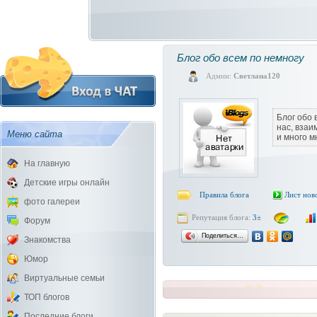
Блог обо всем по немногу
Админ:
Светлана120
Блог обо 
нас, вза
Меню сайта
и много м
На главную
Детские игры онлайн
Правила блога
Лист нов
фото галереи
Репутация блога:
3±
Форум
Поделиться…
Знакомства
Юмор
Виртуальные семьи
ТОП блогов
Последние блоги