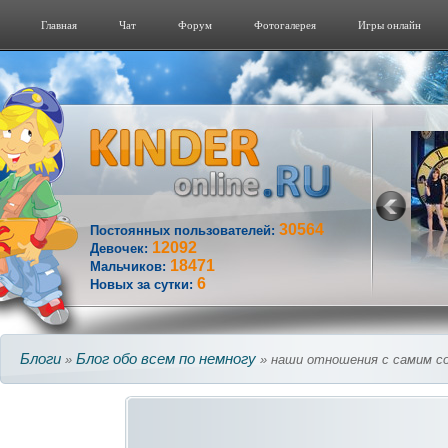
Главная
Чат
Форум
Фотогалерeя
Игры онлайн
30564
Постоянных пользователей:
12092
Девочек:
18471
Мальчиков:
6
Новых за сутки:
Блоги
Блог обо всем по немногу
»
» наши отношения с самим с