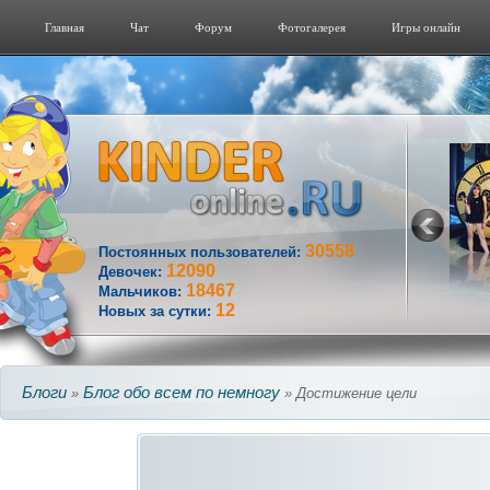
Главная
Чат
Форум
Фотогалерeя
Игры онлайн
30558
Постоянных пользователей:
12090
Девочек:
18467
Мальчиков:
12
Новых за сутки:
Блоги
Блог обо всем по немногу
»
» Достижение цели