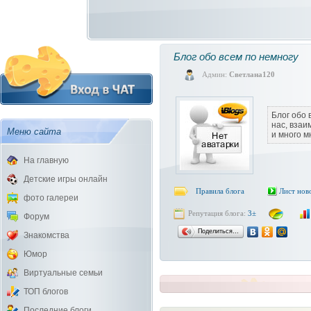
Блог обо всем по немногу
Админ:
Светлана120
Блог обо 
нас, вза
Меню сайта
и много м
На главную
Детские игры онлайн
Правила блога
Лист нов
фото галереи
Репутация блога:
3±
Форум
Поделиться…
Знакомства
Юмор
Виртуальные семьи
ТОП блогов
Последние блоги