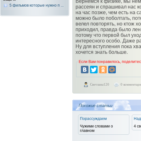
Вернемся к физике, мы нем
5 фильмов которые нужно п ...
рассеян и спрашивал нас ко
на час позже, чем есть на 
можно было поболтать, пот
велел повторять, но ктож хо
приходил, правда было лень
потому что первой был ухо
интересного особо. Даже ра
Ну для вступления пока хва
хочется знать больше.
Если Вам понравилось, поделитесь
Светлана120
0 комментар
Похожие статьи
Порассуждаем
Над
Чужими словами о
4 с
главном