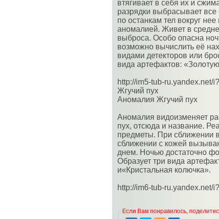
втягивает в себя их и сжим
разрядки выбрасывает все 
по останкам тел вокруг нее
аномалией. Живет в средне
выброса. Особо опасна ночь
возможно вычислить её на
видами детекторов или бро
вида артефактов: «Золотую
http://im5-tub-ru.yandex.ne
Жгучий пух
Аномалия Жгучий пух
Аномалия видоизменяет ра
пух, отсюда и название. Ре
предметы. При сближении в
сближении с кожей вызываю
днем. Ночью достаточно фо
Образует три вида артефак
и«Кристальная колючка».
http://im6-tub-ru.yandex.ne
Если Вам понравилось, поделитесь