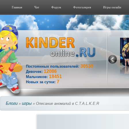
Главная
Чат
Форум
Фотогалерeя
Игры онлайн
30538
Постоянных пользователей:
12086
Девочек:
18451
Мальчиков:
7
Новых за сутки:
Блоги
игры
»
» Опесание аномалий в C.T.A.L.K.E.R