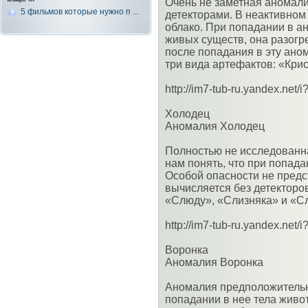
Очень не заметная аномал
5 фильмов которые нужно п ...
детекторами. В неактивном
облако. При попадании в а
живых существ, она разогр
после попадания в эту ано
три вида артефактов: «Кри
http://im7-tub-ru.yandex.ne
Холодец
Аномалия Холодец
Полностью не исследованн
нам понять, что при попада
Особой опасности не предст
вычисляется без детекторо
«Слюду», «Слизняка» и «Сл
http://im7-tub-ru.yandex.ne
Воронка
Аномалия Воронка
Аномалия предположительн
попадании в нее тела живо