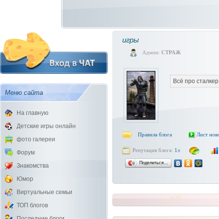
игры
Админ:
СТРАЖ
Всё про сталкер
Меню сайта
На главную
Детские игры онлайн
Правила блога
Лист нов
фото галереи
Репутация блога:
1±
Форум
Поделиться…
Знакомства
Юмор
Виртуальные семьи
ТОП блогов
Последние блоги