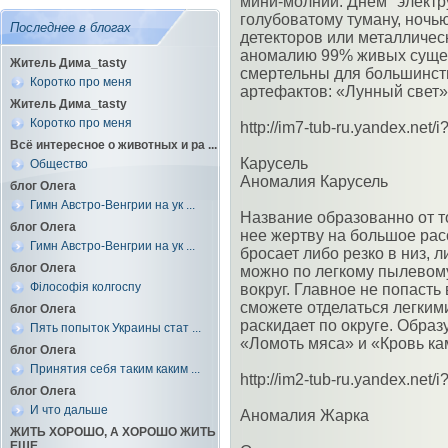
мини-молний. Днем "электр
голубоватому туману, ночь
Последнее в блогах
детекторов или металличес
аномалию 99% живых сущест
Житель Дима_tasty
смертельны для большинств
Коротко про меня
артефактов: «Лунный свет»
Житель Дима_tasty
Коротко про меня
http://im7-tub-ru.yandex.ne
Всё интересное о животных и ра ...
Карусель
Общество
Аномалия Карусель
блог Олега
Гимн Австро-Венгрии на ук ...
Название образованно от т
блог Олега
нее жертву на большое расс
Гимн Австро-Венгрии на ук ...
бросает либо резко в низ, 
блог Олега
можно по легкому пылевом
Філософія колгоспу
вокруг. Главное не попасть
сможете отделаться легким
блог Олега
раскидает по округе. Образ
Пять попыток Украины стат ...
«Ломоть мяса» и «Кровь ка
блог Олега
Принятия себя таким каким ...
http://im2-tub-ru.yandex.ne
блог Олега
И что дальше
Аномалия Жарка
ЖИТЬ ХОРОШО, А ХОРОШО ЖИТЬ
ЕЩЕ ...