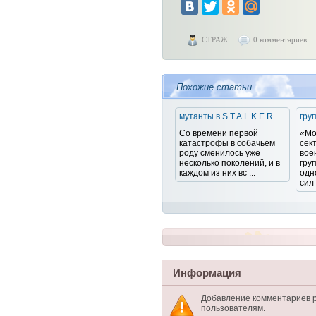
СТРАЖ
0 комментариев
Похожие статьи
мутанты в S.T.A.L.K.E.R
гру
Со времени первой
«Мо
катастрофы в собачьем
сек
роду сменилось уже
вое
несколько поколений, и в
гру
каждом из них вс ...
одн
сил 
Информация
Добавление комментариев 
пользователям.