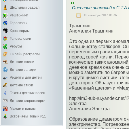
+1
Опесание аномалий в C.T.A.
Школьный раздел
10 сентября 2013 08:36
Решебники
Гороскопы
Трамплин
Аномалия Трамплин
Кроссворды
Головоломки
Это одна из первых аномал
большинству сталкеров. О
Ребусы
переменным гравитационны
Онлайн раскраски
период своей жизни. Перио
количество таких аномалий
Детские сказки
дневное время она очень с
Детские загадки
можно заметить по багровы
и крутящимся листьям. Ле
Рецепты для детей
детекторов. Образует три в
Детские стихи
«Каменный цветок» и «Меду
Тексты детских песен
http://im3-tub-ru.yandex.ne
Детские скороговорки
Электра
Аномалия Электра
Мамам и папам
Встречаем Новый год
Образование диаметром око
электричество. Потревоже