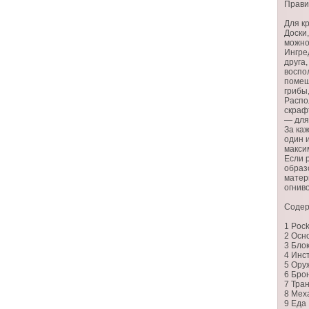
Прави
Для к
Доски
можно
Ингре
друга
воспо
помещ
грибы
Распо
скрафт
— для
За ка
один и
макси
Если 
образ
матер
огниво
Соде
1 Pock
2 Осн
3 Бло
4 Инс
5 Ору
6 Бро
7 Тра
8 Мех
9 Еда