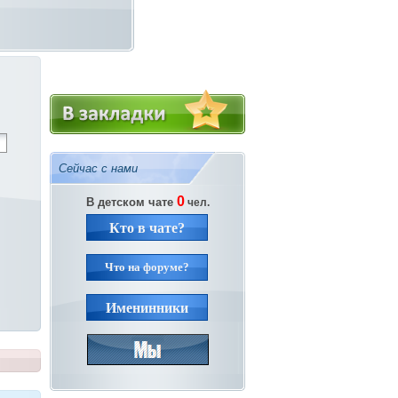
Сейчас с нами
0
В детском чате
чел.
Кто в чате?
Что на форуме?
Именинники