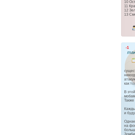
10 Ос
11 Кр
12 Зе
13 См
-1
так
сущес
никог
атаку
как то
В это
мобам
Также
Кажды
и буд
Однак
на фо
больш
Зомби