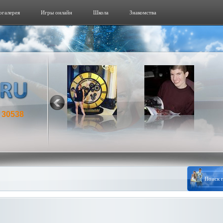
огалерeя
Игры онлайн
Школа
Знакомства
30538
: