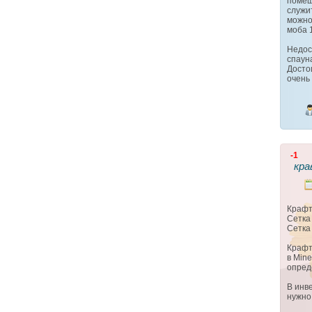
помещ
служи
можно
моба 
Недос
спаун
Досто
очень
-1
кра
Краф
Сетка
Сетка
Крафт
в Mine
опред
В инв
нужно 