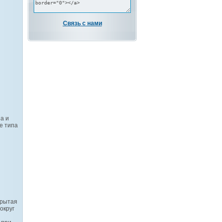
Связь с нами
а и
е типа
крытая
округ