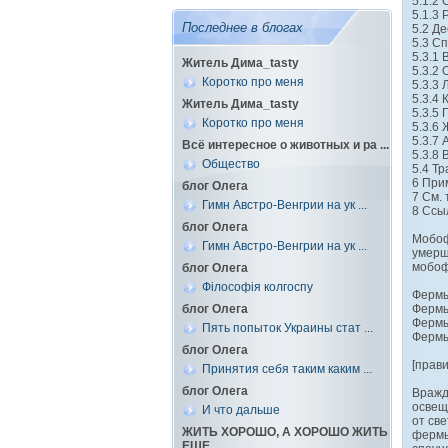
5.1.2
5.1.3
Последнее в блогах
5.2 Д
5.3 С
5.3.1 
Житель Дима_tasty
5.3.2 
Коротко про меня
5.3.3 
5.3.4 
Житель Дима_tasty
5.3.5
Коротко про меня
5.3.6
5.3.7
Всё интересное о животных и ра ...
5.3.8
Общество
5.4 Т
6 При
блог Олега
7 См. 
Гимн Австро-Венгрии на ук ...
8 Ссы
блог Олега
Мобоф
Гимн Австро-Венгрии на ук ...
умерщ
мобоф
блог Олега
Філософія колгоспу
Фермы
блог Олега
Фермы
Фермы
Пять попыток Украины стат ...
Фермы
блог Олега
[прав
Принятия себя таким каким ...
блог Олега
Вражд
освещ
И что дальше
от св
ЖИТЬ ХОРОШО, А ХОРОШО ЖИТЬ
фермы
ЕЩЕ ...