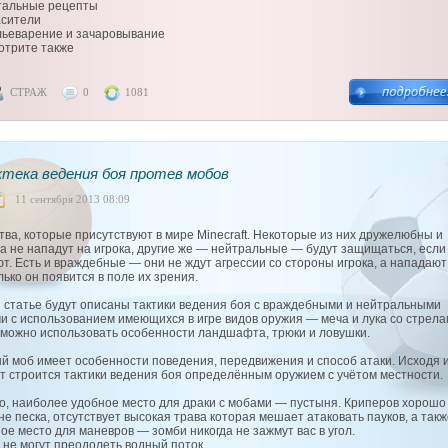
тальные рецепты
асители
льеварение и зачаровывание
отрите также
СТРАЖ
0
1081
тека ведения боя протев мобов
11 сентября 2013 08:09
тва, которые присутствуют в мире Minecraft. Некоторые из них дружелюбны и
да не нападут на игрока, другие же — нейтральные — будут защищаться, если
ют. Есть и враждебные — они не ждут агрессии со стороны игрока, а нападают 
лько он появится в поле их зрения.
й статье будут описаны тактики ведения боя с враждебными и нейтральными
и с использованием имеющихся в игре видов оружия — меча и лука со стрела
 можно использовать особенности ландшафта, трюки и ловушки.
й моб имеет особенности поведения, передвижения и способ атаки. Исходя и
ут строится тактики ведения боя определённым оружием с учётом местности.
о, наиболее удобное место для драки с мобами — пустыня. Криперов хорошо
не песка, отсутствует высокая трава которая мешает атаковать пауков, а такж
ое место для маневров — зомби никогда не зажмут вас в угол.
 не могут преодолеть водный поток