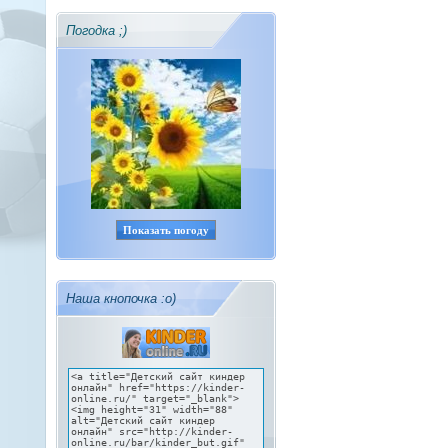
Погодка ;)
Показать погоду
Наша кнопочка :о)