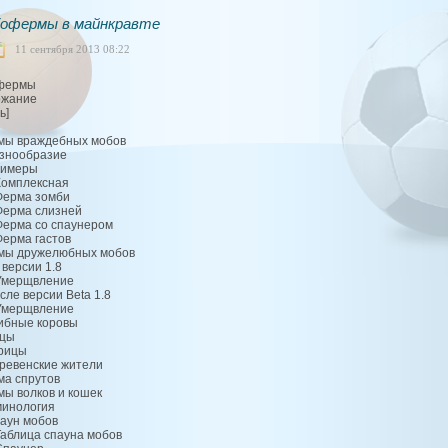
офермы в майнкравте
11 сентября 2013 08:22
фермы
ржание
ь]
мы враждебных мобов
азнообразие
римеры
 Комплексная
 Ферма зомби
 Ферма слизней
 Ферма со спаунером
Ферма гастов
мы дружелюбных мобов
 версии 1.8
 Умерщвление
сле версии Beta 1.8
 Умерщвление
рибные коровы
вцы
урицы
еревенские жители
ма спрутов
мы волков и кошек
минология
паун мобов
 Таблица спауна мобов