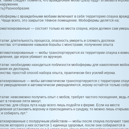
а. Также следует помнить, что враждебные мобы сразу будут атаковать игрока
бнаружении.
ить] Разнообразие
обофермы с враждебными мобами включают в себя территорию спауна враж
. Чаще всего, это закрытое тёмное помещение. Мобофермы делятся на:
оматизированные — состоят только из места спауна, игрок должен сам умер
.
татки: длительность процесса, опасность умереть и сломать доспехи.
инства: оттачивание навыков борьбы с монстрами, получение опыта
втоматизированные — мобы транспортируются из территории спауна к комн
вления, где игрок убивает их вручную.
татки: необходимо находиться поблизости мобофермы для накопления мобо
ания их деспауна.
инства: простой способ набора опыта, практически без усилий игрока.
атизированные — мобы автоматически транспортируются с территории спау
те умерщвления и автоматически умерщвляются, игроку остаётся только соб
татки: невозможно получить опыт с мобов, требует частого посещения, ведь 
ет в течение пяти минут.
инства: для сбора лута надо всего лишь подойти к ферме. Если на месте
вления установить воронку и присоединить к сундуку, то можно лишь открыва
 и собирать лут.“
атизированные с полуручным убийством — мобы после спауна получают так
 после которого у них остается 1 единица здоровья, после они собираются в