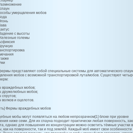
 Спаунер
 Размножение
еспаун
пособы умерщвления мобов
Вода
Огонь
Лава
Кактус
 Падение с высоты
 Железные големы
 Асфиксия
 Вручную
ранспортировка
мечания
также
лки
ермы представляют собой специальные системы для автоматического спаун
вления мобов с возможной транспортировкой лута/мобов. Существуют четыр
ерм:
 враждебных мобов;
 дружелюбных мобов;
 спрутов;
 волков и оцелотов.
ить] Фермы враждебных мобов
ебные мобы могут появляться на любом непрозрачном[1] блоке при уровне
ения ниже семи. Для их спауна подходит практически любая поверхность, за
ета, однако для повышения их концентрации можно осветить тёмные участки в
, как на поверхности, так и под землёй. Каждый моб имеет свои особенности