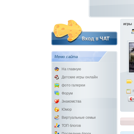
игры
Меню сайта
На главную
Детские игры онлайн
фото галереи
Форум
Знакомства
Юмор
Виртуальные семьи
ТОП блогов
Последние блоги