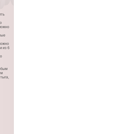
ить
о
можно
ные
можно
м из 6
ко
юбым
ем
тыга,