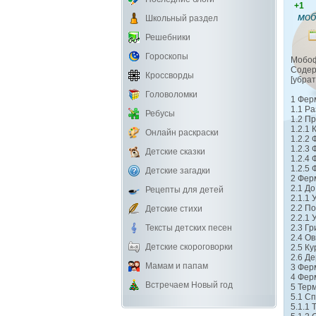
+1
моб
Школьный раздел
Решебники
Гороскопы
Мобо
Соде
Кроссворды
[убрат
Головоломки
1 Фер
1.1 Р
Ребусы
1.2 П
1.2.1
Онлайн раскраски
1.2.2
1.2.3
Детские сказки
1.2.4
1.2.5 
Детские загадки
2 Фер
2.1 До
Рецепты для детей
2.1.1
2.2 По
Детские стихи
2.2.1
Тексты детских песен
2.3 Г
2.4 О
Детские скороговорки
2.5 К
2.6 Д
Мамам и папам
3 Фер
4 Фер
Встречаем Новый год
5 Тер
5.1 С
5.1.1