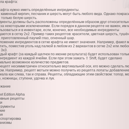
ла крафта:
рафта нужно иметь определённые ингредиенты.
, каменный кирпич, песчаник и шерсть могут быть любого вида. Однако покрас
 только белую шерсть.
диенты должны быть расположены определённым образом друг относительн
, за некоторыми исключениями. Если порядок в данном рецепте не важен, им 
льзоваться и в инвентаре, если, конечно, все необходимые ингредиенты
аются в сетку 2х2. Пример таких рецептов: красители, цветная шерсть, тушё
, приготовленный паучий глаз, огненный шар.
ложение ингредиентов в сетке крафта не имеет значения. Например, факел 
ить, поместив уголь над палкой в любом из 2 вариантов в сетке 2х2 или любо
 3х3.
ждый крафт (за каждый щелчок по иконке результата) будет использован толь
нгредиент из каждой ячейки. Если при этом зажать ⇧ Shift, будет сделано
мально возможное количество предметов.
рецепт несимметричен относительно вертикальной оси, его можно сделать л
ом. Например, рецепт мотыги можно получить из рецепта лопаты добавлени
иала как слева, так и справа. Рецепты, обладающие этим свойством: топор, мо
, ножницы, ступени, удочка и лук.
ржание
et Edition Alpha
овные рецепты
ки
трументы
жие
ня
нспортировка
анизмы