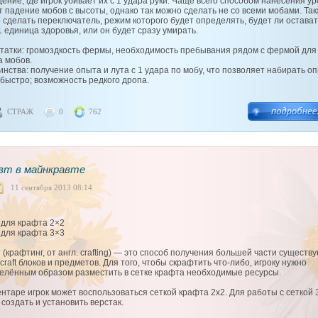
ение, где игрок убивает их с 1 удара руки. Чаще всего способом нанесения у
т падение мобов с высоты, однако так можно сделать не со всеми мобами. Та
 сделать переключатель, режим которого будет определять, будет ли остават
1 единица здоровья, или он будет сразу умирать.
татки: громоздкость фермы, необходимость пребывания рядом с фермой для
а мобов.
инства: получение опыта и лута с 1 удара по мобу, что позволяет набирать о
 быстро; возможность редкого дропа.
СТРАЖ
0
762
вт в майнкравте
11 сентября 2013 08:14
т
 для крафта 2×2
 для крафта 3×3
 (крафтинг, от англ. crafting) — это способ получения большей части существ
craft блоков и предметов. Для того, чтобы скрафтить что-либо, игроку нужно
елённым образом разместить в сетке крафта необходимые ресурсы.
ентаре игрок может воспользоваться сеткой крафта 2х2. Для работы с сеткой 
создать и установить верстак.