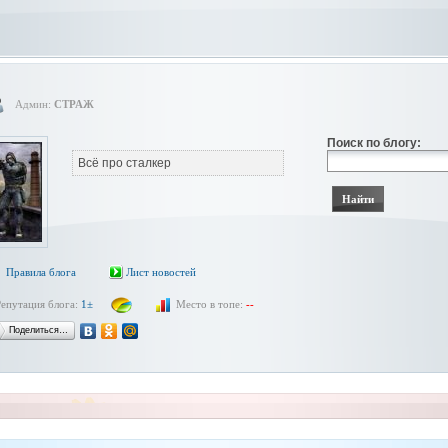
Админ:
СТРАЖ
Поиск по блогу:
Всё про сталкер
Правила блога
Лист новостей
Репутация блога:
1±
Место в топе:
--
Поделиться…