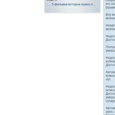
спаун
его о
5 фильмов которые нужно п ...
[прав
Все м
мобов
Неавт
мобов
Недос
Досто
Полуа
умерщ
Недос
избеж
Досто
Автом
комна
лут.
Недос
исчеза
Досто
умерщ
сундук
Автом
урон,