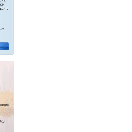
рона
кже
ься у
пыт
ующих
3х3