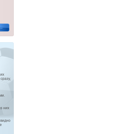
 их
сразу,
ми.
з них
 видно
е