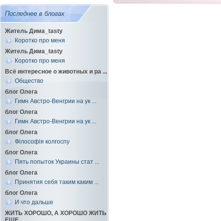
Последнее в блогах
Житель Дима_tasty
Коротко про меня
Житель Дима_tasty
Коротко про меня
Всё интересное о животных и ра ...
Общество
блог Олега
Гимн Австро-Венгрии на ук ...
блог Олега
Гимн Австро-Венгрии на ук ...
блог Олега
Філософія колгоспу
блог Олега
Пять попыток Украины стат ...
блог Олега
Принятия себя таким каким ...
блог Олега
И что дальше
ЖИТЬ ХОРОШО, А ХОРОШО ЖИТЬ
ЕЩЕ ...