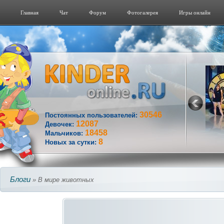
Главная
Чат
Форум
Фотогалерeя
Игры онлайн
30546
Постоянных пользователей:
12087
Девочек:
18458
Мальчиков:
8
Новых за сутки:
Блоги
» В мире животных