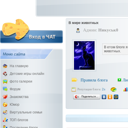
В мире животных
Админ:
Никуськ0
В етом блоге я
животных.
Меню сайта
На главную
Детские игры онлайн
Правила блога
Ли
фото галереи
Форум
Репутация блога:
2±
Поделиться…
Знакомства
Юмор
Виртуальные семьи
ТОП блогов
Последние блоги