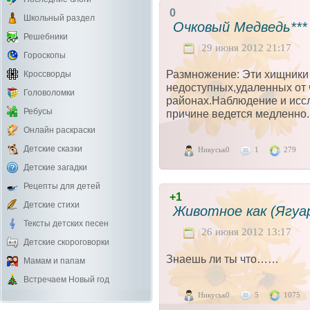
0
Школьный раздел
Очковый Медведь***
Решебники
29 июня 2012 21:17
Гороскопы
Размножение: Эти хищники
Кроссворды
недоступных,удаленных от 
Головоломки
районах.Наблюдение и иссл
Ребусы
причине ведется медленно
Онлайн раскраски
Детские сказки
Никуськ0
1
279
Детские загадки
Рецепты для детей
+1
Детские стихи
Животное как (Ягуар
Тексты детских песен
26 июня 2012 13:17
Детские скороговорки
Знаешь ли ты что……
Мамам и папам
Встречаем Новый год
Никуськ0
5
1075