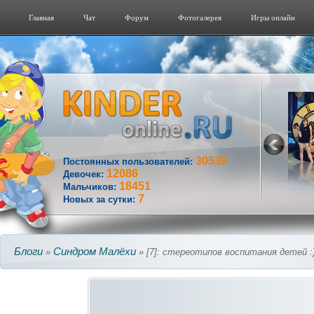
Главная
Чат
Форум
Фотогалерeя
Игры онлайн
30538
Постоянных пользователей:
12086
Девочек:
18451
Мальчиков:
7
Новых за сутки:
Блоги
Синдром Малёхи
»
» [7]: стереотипов воспитания детей :