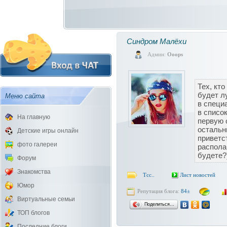
Синдром Малёхи
Админ:
Ooops
Тех, кто
будет л
Меню сайта
в специ
в списо
На главную
первую 
остальн
Детские игры онлайн
приветс
фото галереи
располаг
будете?
Форум
Знакомства
Тсс..
Лист новостей
Юмор
Репутация блога:
84±
Виртуальные семьи
Поделиться…
ТОП блогов
Последние блоги