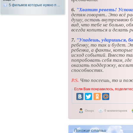
5 фильмов которые нужно п ...
6.
"Хватит реветь! Успок
детям говорят.. Это всё р
душу, оставь внутреннюю бо
вид, что тебе не больно, о
всегда копиться и делать р
7.
"Упадешь, ударишься, б
ребенку, то так и будет. Э
ребенка, а факты, которые
исход событий. Вместо та
попробовать себя там, где 
оказать поддержку, вселить
способностях.
P.S.
Что посеешь, то и пож
Если Вам понравилось, поделитесь
Ooops
0 комментариев
Похожие статьи