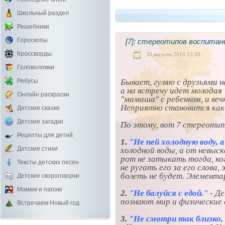
Школьный раздел
Решебники
Гороскопы
[7]: стереотипов воспитани
Кроссворды
30 августа 2014 15:30
Головоломки
Ребусы
Бывает, гуляю с друзьями н
а на встречу идет молодая
Онлайн раскраски
"мамаша" с ребенком, и ве
Неприятно становится как
Детские сказки
Детские загадки
По этому, вот 7 стереотип
Рецепты для детей
1.
"Не пей холодную воду, 
Детские стихи
холодной воды, а от невыск
рот не затыкать тогда, ко
Тексты детских песен
не ругать его за его слова
болеть не будет. Элемента
Детские скороговорки
Мамам и папам
2.
"Не балуйся с едой."
- Д
познают мир и физические 
Встречаем Новый год
3.
"Не смотри так близко, 