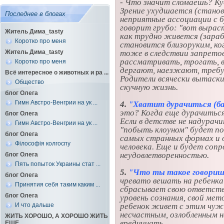
- Что значит сломаешь? Куд
Зрение ухудшается (стано
Последнее в блогах
неприятные ассоциации с б
говорит грубо: "вот вырас
Житель Дима_tasty
как трудно живется (зараб
Коротко про меня
становится близоруким, ко
Житель Дима_tasty
тоже в следствии запретов
рассматривать, трогать, в 
Коротко про меня
дергают, наезжают, требую
Всё интересное о животных и ра ...
Родители всячески вытаски
Общество
скучную жизнь.
блог Олега
Гимн Австро-Венгрии на ук ...
4.
"Хватит дурачиться (ба
это? Когда еще дурачиться,
блог Олега
Если в детстве не надурач
Гимн Австро-Венгрии на ук ...
"побыть клоуном" будет по
блог Олега
самых странных формах и 
Філософія колгоспу
человека. Еще и будет соп
неудовлетворенностью.
блог Олега
Пять попыток Украины стат ...
5.
"Что ты такое говориш
блог Олега
чревато вешать на ребенка
Принятия себя таким каким ...
сбрасывает свою ответстве
блог Олега
уровень сознания, свой мет
И что дальше
ребенок живет с этим чужи
несчастным, озлобленным н
ЖИТЬ ХОРОШО, А ХОРОШО ЖИТЬ
вредничать.
ЕЩЕ ...