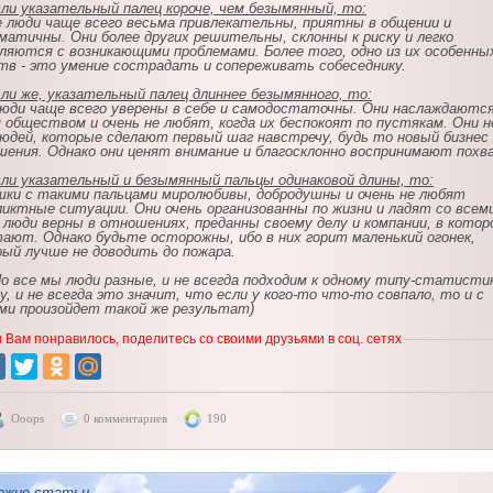
ли указательный палец короче, чем безымянный, то:
 люди чаще всего весьма привлекательны, приятны в общении и
матичны. Они более других решительны, склонны к риску и легко
ляются с возникающими проблемами. Более того, одно из их особенны
тв - это умение сострадать и сопереживать собеседнику.
ли же, указательный палец длиннее безымянного, то:
юди чаще всего уверены в себе и самодостаточны. Они наслаждаютс
 обществом и очень не любят, когда их беспокоят по пустякам. Они н
юдей, которые сделают первый шаг навстречу, будь то новый бизнес
ения. Однако они ценят внимание и благосклонно воспринимают похва
ли указательный и безымянный пальцы одинаковой длины, то:
ки с такими пальцами миролюбивы, добродушны и очень не любят
иктные ситуации. Они очень организованны по жизни и ладят со всем
 люди верны в отношениях, преданны своему делу и компании, в котор
ают. Однако будьте осторожны, ибо в них горит маленький огонек,
ый лучше не доводить до пожара.
о все мы люди разные, и не всегда подходим к одному типу-статисти
, и не всегда это значит, что если у кого-то что-то совпало, то и с
ми произойдет такой же результат)
 Вам понравилось, поделитесь со своими друзьями в соц. сетях
Ooops
0 комментариев
190
ожие статьи