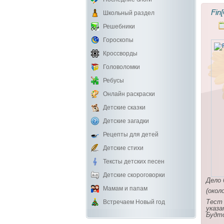
Fin
Школьный раздел
Решебники
Гороскопы
Кроссворды
Головоломки
Ребусы
Онлайн раскраски
Детские сказки
Детские загадки
Рецепты для детей
Детские стихи
Тексты детских песен
Детские скороговорки
Дело 
Мамам и папам
(окол
Тест 
Встречаем Новый год
указа
Будто