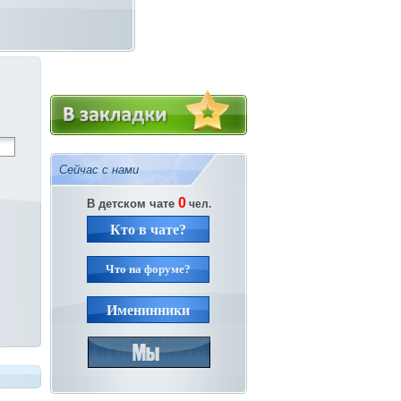
Сейчас с нами
0
В детском чате
чел.
Кто в чате?
Что на форуме?
Именинники