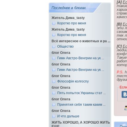
[A]
Ес
такие
Последнее в блогах
хариз
справ
качес
Житель Дима_tasty
Коротко про меня
[B]
Ес
эти л
Житель Дима_tasty
своим
Коротко про меня
тех л
отнош
Всё интересное о животных и ра ...
[C]
Ес
Общество
людиш
блог Олега
конфл
Такие
Гимн Австро-Венгрии на ук ...
работ
блог Олега
котор
Гимн Австро-Венгрии на ук ...
P.S.
Н
тесту
блог Олега
други
Філософія колгоспу
Если
блог Олега
Пять попыток Украины стат ...
блог Олега
Принятия себя таким каким ...
блог Олега
И что дальше
ЖИТЬ ХОРОШО, А ХОРОШО ЖИТЬ
ЕЩЕ ...
Пох