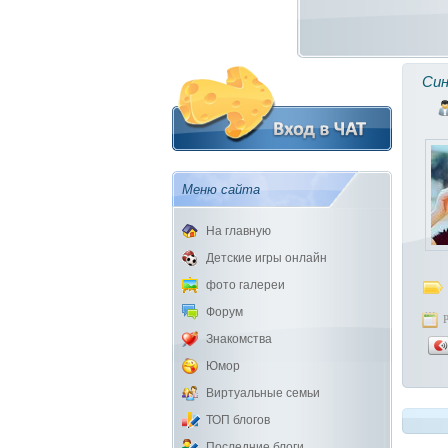
Син
Меню сайта
На главную
Детские игры онлайн
фото галереи
Форум
Знакомства
Юмор
Виртуальные семьи
ТОП блогов
Последние блоги