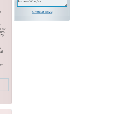
х
Связь с нами
я
е из
 или
лу.
и.
ой
ке-