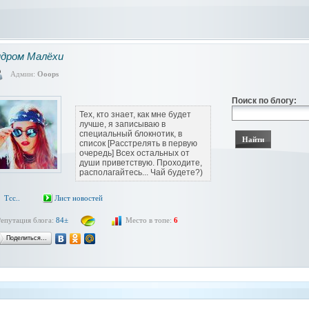
дром Малёхи
Админ:
Ooops
Поиск по блогу:
Тех, кто знает, как мне будет
лучше, я записываю в
специальный блокнотик, в
список [Pасстрелять в первую
очередь] Всех остальных от
души приветствую. Проходите,
располагайтесь... Чай будете?)
Тсс..
Лист новостей
Репутация блога:
84±
Место в топе:
6
Поделиться…