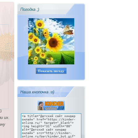
Погодка ;)
Показать погоду
Наша кнопочка :о)
й
и их.
ину