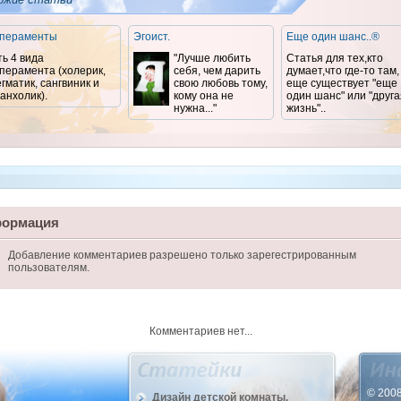
пераменты
Эгоист.
Еще один шанс..®
ть 4 вида
"Лучше любить
Статья для тех,кто
перамента (холерик,
себя, чем дарить
думает,что где-то там,
гматик, сангвиник и
свою любовь тому,
еще существует "еще
анхолик).
кому она не
один шанс" или "друга
нужна..."
жизнь"..
ормация
Добавление комментариев разрешено только зарегестрированным
пользователям.
Комментариев нет...
© 2008
Дизайн детской комнаты.