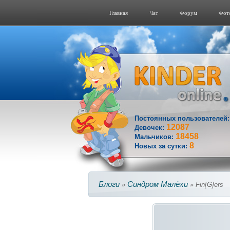
Главная
Чат
Форум
Фот
Постоянных пользователей
12087
Девочек:
18458
Мальчиков:
8
Новых за сутки:
Блоги
Синдром Малёхи
»
» Fin[G]ers