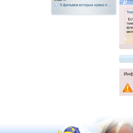
5 фильмов которые нужно п ...
Тем
Ес
тем
фле
мел
Инф