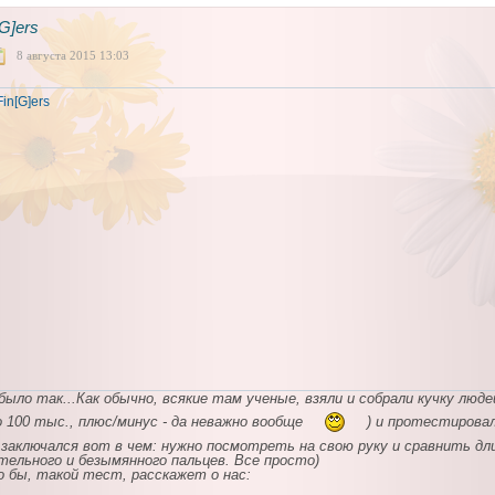
[G]ers
8 августа 2015 13:03
было так...Как обычно, всякие там ученые, взяли и собрали кучку люде
о 100 тыс., плюс/минус - да неважно вообще
) и протестировал
заключался вот в чем: нужно посмотреть на свою руку и сравнить дл
тельного и безымянного пальцев. Все просто)
 бы, такой тест, расскажет о нас: