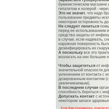
букинистическом магазине и
гепатитом и холерой - чере
Это не значит
, что надо б
пользовании предметы искл
некоторая осторожность до
Не следует лениться
помы
перед ее использованием и т
средства защиты от инфекц
в случае, если надевать, сн
наружная поверхность была
дезинфицировать их снаруж
А поскольку
все это практ
возлагать на них большие 
Чтобы защититься
от инф
значительной опасности дл
уклонением от контакта с 
дозированным контактом (
увеличиваемым).
В последнем случае
орган
способность бороться с ин
Допускать контакт
с источ
некотором запасе здоровья
Если Вам понравилось, поделитесь