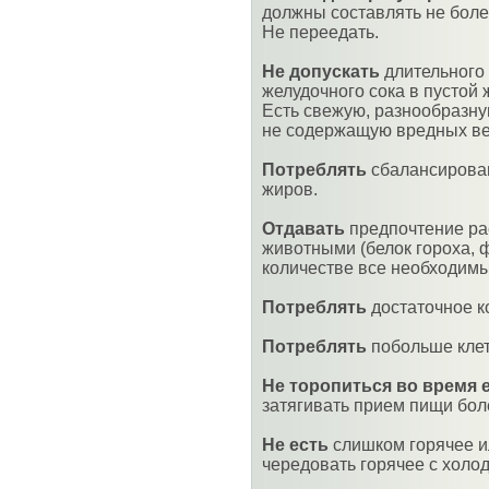
должны составлять не более
Не переедать.
Не допускать
длительного 
желудочного сока в пустой 
Есть свежую, разнообразн
не содержащую вредных ве
Потреблять
сбалансирован
жиров.
Отдавать
предпочтение ра
животными (белок гороха, 
количестве все необходимы
Потреблять
достаточное к
Потреблять
побольше клет
Не торопиться во время 
затягивать прием пищи боле
Не есть
слишком горячее и
чередовать горячее с холо