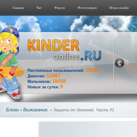
Главная
Чат
Форум
Фотогалерeя
Игры онлайн
30546
Постоянных пользователей:
12087
Девочек:
18458
Мальчиков:
8
Новых за сутки:
Блоги
Выживание.
»
» Защита от болезней. Часть #1