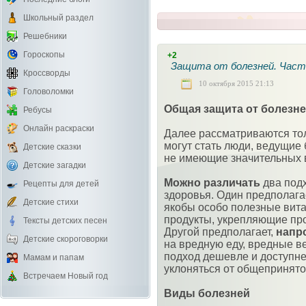
Школьный раздел
Решебники
Гороскопы
+2
Защита от болезней. Част
Кроссворды
10 октября 2015 21:13
Головоломки
Общая защита от болезне
Ребусы
Онлайн раскраски
Далее рассматриваются то
могут стать люди, ведущие
Детские сказки
не имеющие значительных 
Детские загадки
Можно различать
два под
Рецепты для детей
здоровья. Один предполага
Детские стихи
якобы особо полезные вит
продукты, укрепляющие проц
Тексты детских песен
Другой предполагает,
напр
Детские скороговорки
на вредную еду, вредные ве
подход дешевле и доступне
Мамам и папам
уклоняться от общепринято
Встречаем Новый год
Виды болезней