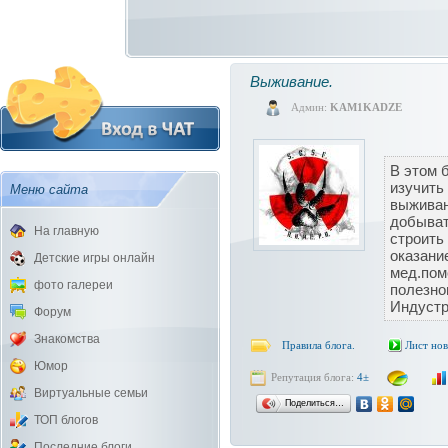
Выживание.
Админ:
KAM1KADZE
В этом 
изучить
Меню сайта
выживан
добыват
На главную
строить
оказани
Детские игры онлайн
мед.пом
фото галереи
полезно
Индустр
Форум
Знакомства
Правила блога.
Лист но
Юмор
Репутация блога:
4±
Виртуальные семьи
Поделиться…
ТОП блогов
Последние блоги