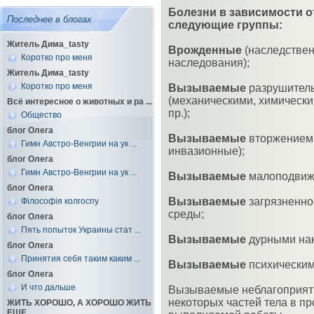
Болезни в зависимости о
Последнее в блогах
следующие группы:
Житель Дима_tasty
Врожденные
(наследствен
Коротко про меня
наследования);
Житель Дима_tasty
Коротко про меня
Вызываемые
разрушитель
(механическими, химическ
Всё интересное о животных и ра ...
пр.);
Общество
блог Олега
Вызываемые
вторжением 
Гимн Австро-Венгрии на ук ...
инвазионные);
блог Олега
Гимн Австро-Венгрии на ук ...
Вызываемые
малоподвижн
блог Олега
Вызываемые
загрязненно
Філософія колгоспу
среды;
блог Олега
Пять попыток Украины стат ...
Вызываемые
дурными нак
блог Олега
Принятия себя таким каким ...
Вызываемые
психическим
блог Олега
И что дальше
Вызываемые неблагоприят
некоторых частей тела в п
ЖИТЬ ХОРОШО, А ХОРОШО ЖИТЬ
ЕЩЕ ...