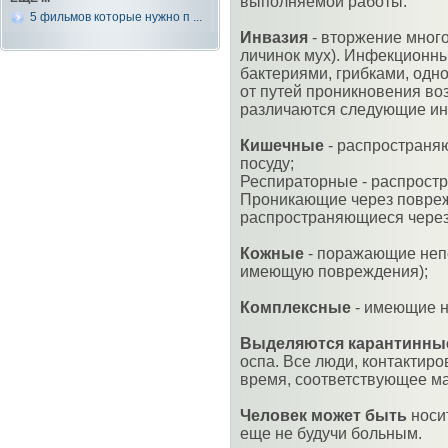
выполняемой работы.
5 фильмов которые нужно п ...
Инвазия
- вторжение много
личинок мух). Инфекционн
бактериями, грибками, одн
от путей проникновения во
различаются следующие ин
Кишечные
- распространяю
посуду;
Респираторные - распростр
Проникающие через повреж
распространяющиеся через
Кожные
- поражающие непо
имеющую повреждения);
Комплексные
- имеющие н
Выделяются карантинны
оспа. Все люди, контактир
время, соответствующее м
Человек может быть
носи
еще не будучи больным.