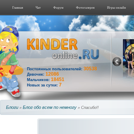
Главная
Чат
Форум
Фотогалерeя
Игры онлайн
30538
Постоянных пользователей:
12086
Девочек:
18451
Мальчиков:
7
Новых за сутки:
Блоги
Блог обо всем по немногу
»
» Спасибо!!