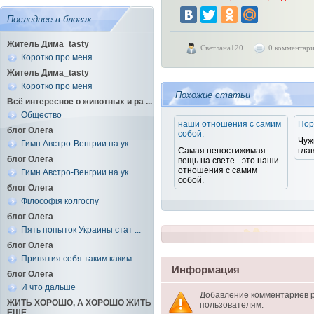
Последнее в блогах
Житель Дима_tasty
Светлана120
0 комментар
Коротко про меня
Житель Дима_tasty
Коротко про меня
Похожие статьи
Всё интересное о животных и ра ...
Общество
наши отношения с самим
Пор
блог Олега
собой.
Чуж
Гимн Австро-Венгрии на ук ...
Самая непостижимая
гла
блог Олега
вещь на свете - это наши
отношения с самим
Гимн Австро-Венгрии на ук ...
собой.
блог Олега
Філософія колгоспу
блог Олега
Пять попыток Украины стат ...
блог Олега
Принятия себя таким каким ...
Информация
блог Олега
И что дальше
Добавление комментариев 
ЖИТЬ ХОРОШО, А ХОРОШО ЖИТЬ
пользователям.
ЕЩЕ ...