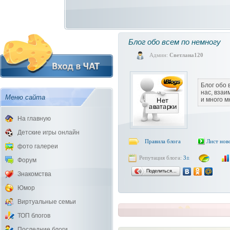
Блог обо всем по немногу
Админ:
Светлана120
Блог обо 
нас, вза
Меню сайта
и много м
На главную
Детские игры онлайн
Правила блога
Лист нов
фото галереи
Репутация блога:
3±
Форум
Поделиться…
Знакомства
Юмор
Виртуальные семьи
ТОП блогов
Последние блоги