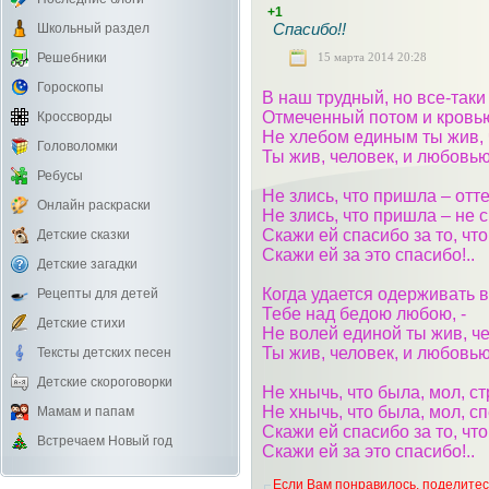
+1
Спасибо!!
Школьный раздел
15 марта 2014 20:28
Решебники
Гороскопы
В наш трудный, но все-таки
Отмеченный потом и кровь
Кроссворды
Не хлебом единым ты жив, ч
Головоломки
Ты жив, человек, и любовью
Ребусы
Не злись, что пришла – отт
Онлайн раскраски
Не злись, что пришла – не с
Скажи ей спасибо за то, что
Детские сказки
Скажи ей за это спасибо!..
Детские загадки
Когда удается одерживать 
Рецепты для детей
Тебе над бедою любою, -
Детские стихи
Не волей единой ты жив, че
Ты жив, человек, и любовью
Тексты детских песен
Детские скороговорки
Не хнычь, что была, мол, ст
Не хнычь, что была, мол, сп
Мамам и папам
Скажи ей спасибо за то, что
Встречаем Новый год
Скажи ей за это спасибо!..
Если Вам понравилось, поделитесь