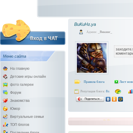
ВиКиНг.уа
Админ:
_Викинг_
заходите
коментар
Меню сайта
На главную
Детские игры онлайн
Правила блога
Лист нов
фото галереи
Репутация блога:
8±
Форум
Поделиться…
Знакомства
Юмор
Виртуальные семьи
ТОП блогов
Последние блоги