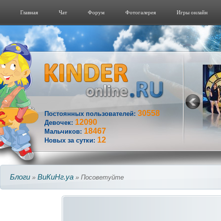
Главная
Чат
Форум
Фотогалерeя
Игры онлайн
30558
Постоянных пользователей:
12090
Девочек:
18467
Мальчиков:
12
Новых за сутки:
Блоги
ВиКиНг.уа
»
» Посоветуйте