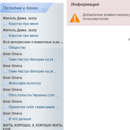
Информация
Последнее в блогах
Добавление комментариев 
Житель Дима_tasty
пользователям.
Коротко про меня
Житель Дима_tasty
Коротко про меня
Всё интересное о животных и ра ...
Общество
блог Олега
Гимн Австро-Венгрии на ук ...
блог Олега
Гимн Австро-Венгрии на ук ...
блог Олега
Філософія колгоспу
блог Олега
Пять попыток Украины стат ...
блог Олега
Принятия себя таким каким ...
блог Олега
И что дальше
ЖИТЬ ХОРОШО, А ХОРОШО ЖИТЬ
ЕЩЕ ...