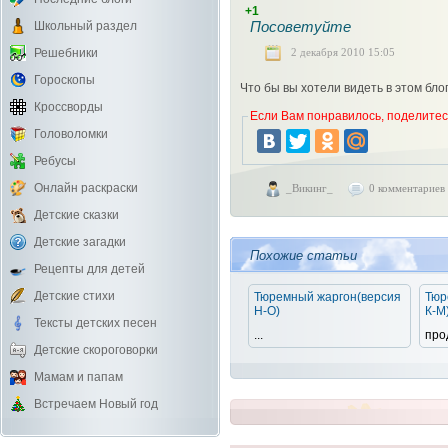
+1
Посоветуйте
Школьный раздел
2 декабря 2010 15:05
Решебники
Гороскопы
Что бы вы хотели видеть в этом бл
Кроссворды
Если Вам понравилось, поделитесь
Головоломки
Ребусы
Онлайн раскраски
_Викинг_
0 комментариев
Детские сказки
Детские загадки
Похожие статьи
Рецепты для детей
Детские стихи
Тюремный жаргон(версия
Тюр
Н-О)
К-М
Тексты детских песен
...
про
Детские скороговорки
Мамам и папам
Встречаем Новый год