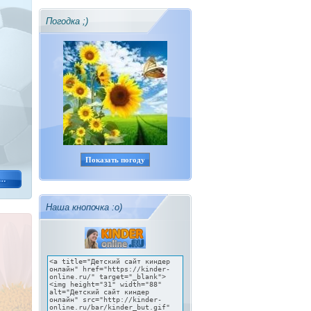
Погодка ;)
Показать погоду
Наша кнопочка :о)