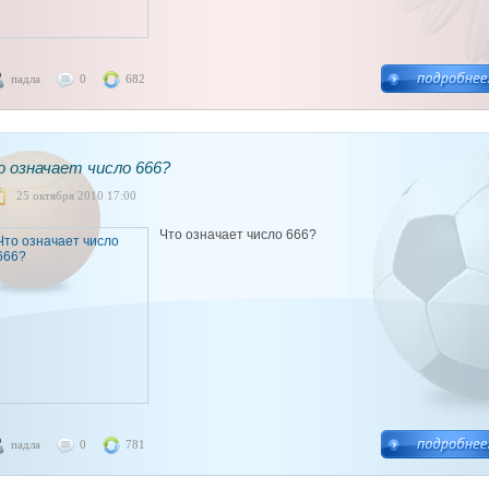
падла
0
682
 означает число 666?
25 октября 2010 17:00
Что означает число 666?
падла
0
781