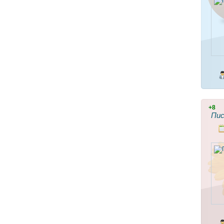
+8
Пис