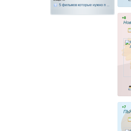
5 фильмов которые нужно п ...
+8
Нов
+7
ПЬ