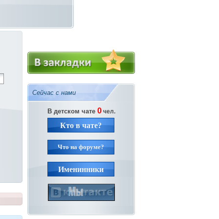
Сейчас с нами
0
В детском чате
чел.
Кто в чате?
Что на форуме?
Именинники