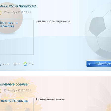
вник кота параноика
25 октября 2010 22:14
Дневник кота параноика
падла
4
796
кольные объявы
25 октября 2010 22:08
Прикольные объявы