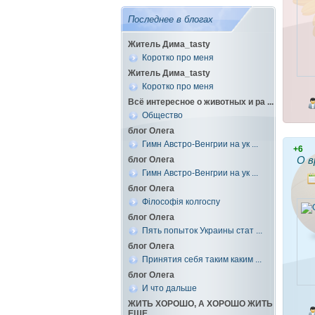
Последнее в блогах
Житель Дима_tasty
Коротко про меня
Житель Дима_tasty
Коротко про меня
Всё интересное о животных и ра ...
Общество
блог Олега
Гимн Австро-Венгрии на ук ...
+6
О в
блог Олега
Гимн Австро-Венгрии на ук ...
блог Олега
Філософія колгоспу
блог Олега
Пять попыток Украины стат ...
блог Олега
Принятия себя таким каким ...
блог Олега
И что дальше
ЖИТЬ ХОРОШО, А ХОРОШО ЖИТЬ
ЕЩЕ ...