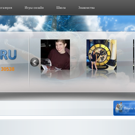
огалерeя
Игры онлайн
Школа
Знакомства
30538
: