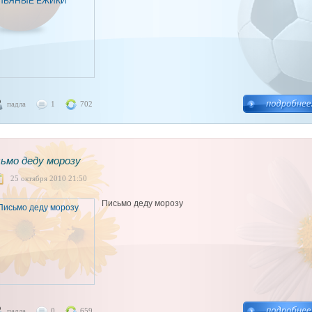
падла
1
702
ьмо деду морозу
25 октября 2010 21:50
Письмо деду морозу
падла
0
659