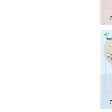
+14
Что