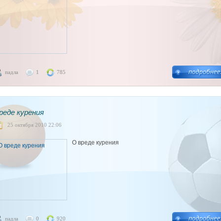
падла
1
785
реде курения
25 октября 2010 22:06
О вреде курения
падла
0
920