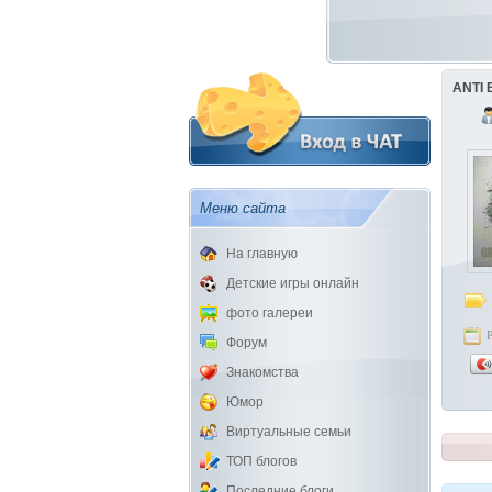
ANTI 
Меню сайта
На главную
Детские игры онлайн
фото галереи
Форум
Знакомства
Юмор
Виртуальные семьи
ТОП блогов
Последние блоги