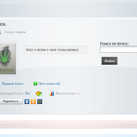
BGL
Админ:
падла
Поиск по блогу:
блог о всем о чем тольк можно
Правила блога
Лист новостей
Репутация блога:
36±
Место в топе:
--
Поделиться…