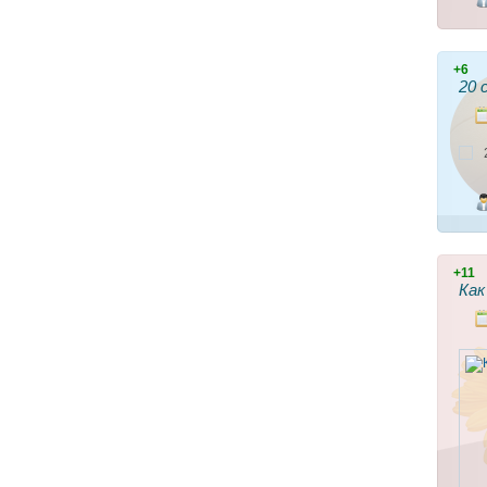
+6
20 
+11
Как