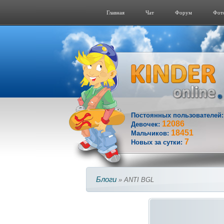
Главная
Чат
Форум
Фот
Постоянных пользователей
12086
Девочек:
18451
Мальчиков:
7
Новых за сутки:
Блоги
» ANTI BGL