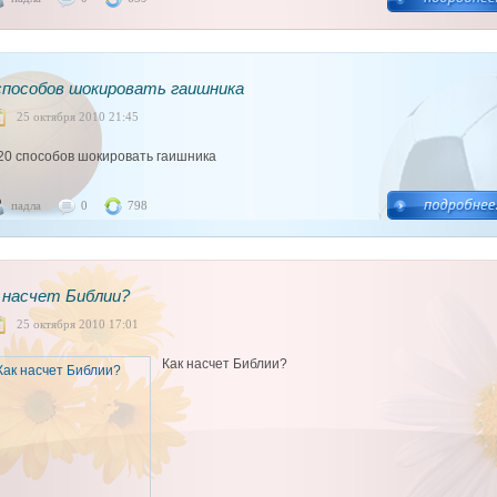
способов шокировать гаишника
25 октября 2010 21:45
20 способов шокировать гаишника
падла
0
798
 насчет Библии?
25 октября 2010 17:01
Как насчет Библии?