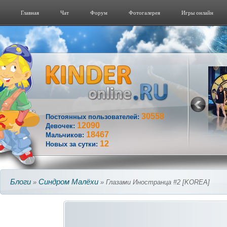
Главная
Чат
Форум
Фотогалерeя
Игры онлайн
30558
Постоянных пользователей:
12090
Девочек:
18467
Мальчиков:
12
Новых за сутки:
Блоги
Синдром Малёхи
»
» Глазами Иностранца #2 [KOREA]