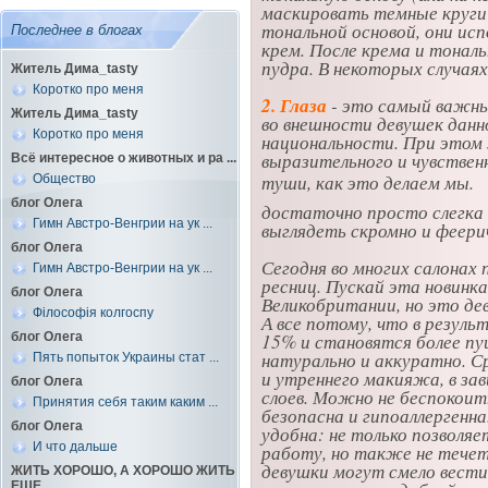
маскировать темные круги 
тональной основой, они и
Последнее в блогах
крем. После крема и тональ
пудра. В некоторых случаях
Житель Дима_tasty
Коротко про меня
2. Глаза
- это самый важн
Житель Дима_tasty
во внешности девушек данн
Коротко про меня
национальности. При этом
выразительного и чувствен
Всё интересное о животных и ра ...
туши, как это делаем мы.
Общество
блог Олега
достаточно просто слегка 
Гимн Австро-Венгрии на ук ...
выглядеть скромно и феери
блог Олега
Сегодня во многих салонах
Гимн Австро-Венгрии на ук ...
ресниц. Пускай эта новинка 
блог Олега
Великобритании, но это де
Філософія колгоспу
А все потому, что в резуль
15% и становятся более пу
блог Олега
натурально и аккуратно. С
Пять попыток Украины стат ...
и утреннего макияжа, в з
блог Олега
слоев. Можно не беспокои
Принятия себя таким каким ...
безопасна и гипоаллергенна
блог Олега
удобна: не только позволяе
И что дальше
работу, но также не течет
девушки могут смело вест
ЖИТЬ ХОРОШО, А ХОРОШО ЖИТЬ
ЕЩЕ ...