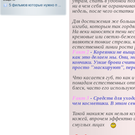
утрам, спать в удобной поз
ни в чем себя не ограничив
5 фильмов которые нужно п ...
недель, после чего остатки
Для достижения же больше
изгиба, которым так гордят
На веки наносятся тени нес
кремовые или светло-беже
являются тонкие стрелки,
естественной линии роста 
Fакт 2
- Кореянки не выщ
как это делаем мы. Они, 
кончики. Узкие брови счи
просто "маскируют", пере
Что касается губ, то как 
помадам естественных отт
блеск, часто его использу
Fакт 3
- Средств для уход
чем косметики. В этом се
Такой макияж как нельзя к
кожей, впрочем эффектно и
смуглых лицах