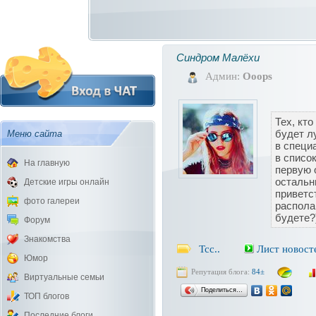
Синдром Малёхи
Админ:
Ooops
Тех, кто
будет л
Меню сайта
в специ
в списо
На главную
первую 
остальн
Детские игры онлайн
приветс
фото галереи
располаг
будете?
Форум
Знакомства
Тсс..
Лист новост
Юмор
Репутация блога:
84±
Виртуальные семьи
Поделиться…
ТОП блогов
Последние блоги