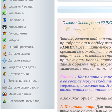
Школьный раздел
Решебники
Гороскопы
Глазами Иностранца #2 [K
Кроссворды
25 августа 2015 17:52
Головоломки
Знаете, главная тайна ази
Ребусы
приобретении и поддержа
КОЖИ
!!! Без тщательног
Онлайн раскраски
кремами не обходится ни од
Детские сказки
тщательно умываются (проц
применением масел и пенны
Детские загадки
Таким образом, поры закр
химические вещества, кото
Рецепты для детей
Детские стихи
Fакт 1
- Косметика у кор
в ее состав могут входить
Тексты детских песен
мерзость, скажете вы. Но
Детские скороговорки
компоненты позволяют ко
Мамам и папам
А макияж, ориентирован на
Встречаем Новый год
1. Идеальное лицо.
Для это
тональную основу (или на н