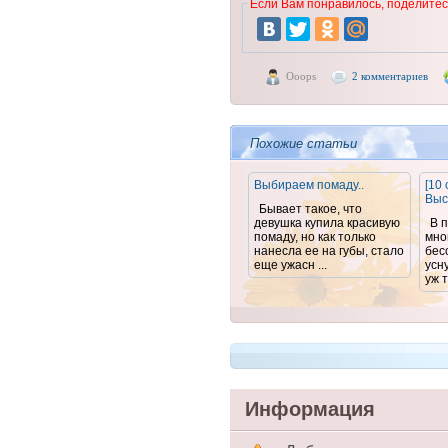
Если Вам понравилось, поделитесь
Ooops
2 комментариев
Похожие статьи
Выбираем помаду..
[10 
Выс
Бывает такое, что
девушка купила красивую
В 
помаду, но как только
мно
нанесла ее на губы, стало
бес
еще ужасн ...
усну
уж т
Информация